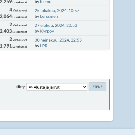
2,259
by
leemu
Lukukerrat
4
25 lokakuu, 2024, 10:57
Vastaukset
2,064
by
Lerssinen
Lukukerrat
2
27 elokuu, 2024, 20:53
Vastaukset
2,403
by
Kyrpov
Lukukerrat
2
30 heinäkuu, 2024, 22:53
Vastaukset
1,791
by
LPR
Lukukerrat
Siirry