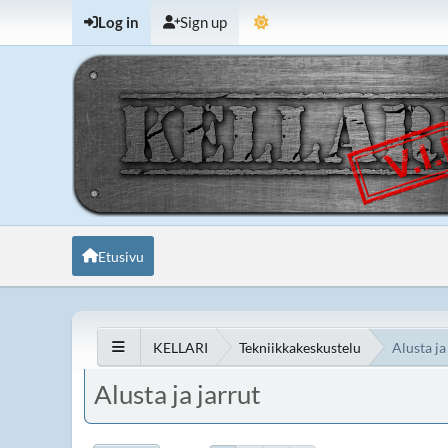
Log in
Sign up
Etusivu
KELLARI
Tekniikkakeskustelu
Alusta ja
Alusta ja jarrut