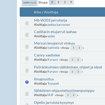
Sivuja
2
3
1
SIIRRY ALAS
Aihe
/
Aloittaja
Mb W203 jarruherja
Aloittaja
pekka karvonen
Cadillacin etujarrut laahaa
Aloittaja
spike
Mersun levyjarrut vinkuu
Aloittaja
isalmela
Sivuja
1
2
Camry vaeltelee
Aloittaja
Kyrpov
Sivuja
1
2
Pyöränkulmien säätäminen, ohjeet ja ideat
Aloittaja
Kyrpov
Sivuja
1
2
Ilmajousitus
Aloittaja
Toyopet
Sähköinen ohjaustehostimenpumppu
Aloittaja
MJF
Sivuja
1
2
Opelin jarruista kysymys