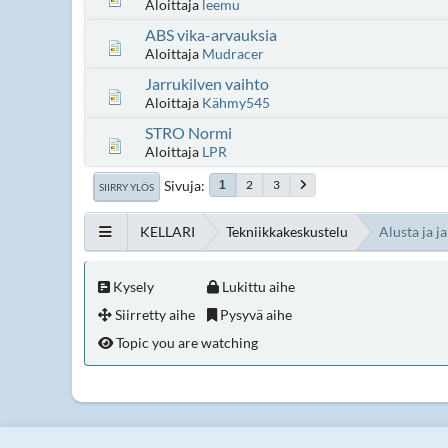
Aloittaja
leemu
ABS vika-arvauksia
Aloittaja
Mudracer
Jarrukilven vaihto
Aloittaja
Kähmy545
STRO Normi
Aloittaja
LPR
Sivuja
2
3
1
SIIRRY YLÖS
KELLARI
Tekniikkakeskustelu
Alusta ja j
Kysely
Lukittu aihe
Siirretty aihe
Pysyvä aihe
Topic you are watching