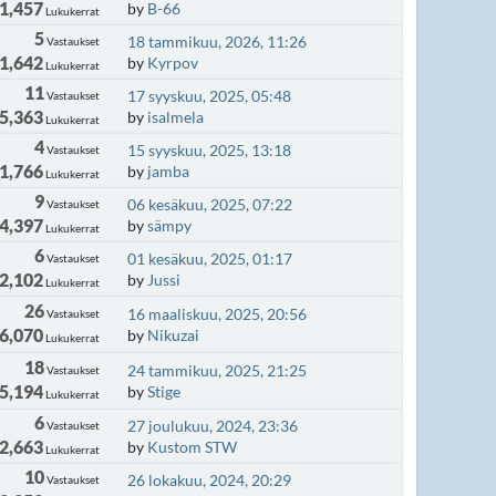
1,457
by
B-66
Lukukerrat
5
18 tammikuu, 2026, 11:26
Vastaukset
1,642
by
Kyrpov
Lukukerrat
11
17 syyskuu, 2025, 05:48
Vastaukset
5,363
by
isalmela
Lukukerrat
4
15 syyskuu, 2025, 13:18
Vastaukset
1,766
by
jamba
Lukukerrat
9
06 kesäkuu, 2025, 07:22
Vastaukset
4,397
by
sämpy
Lukukerrat
6
01 kesäkuu, 2025, 01:17
Vastaukset
2,102
by
Jussi
Lukukerrat
26
16 maaliskuu, 2025, 20:56
Vastaukset
6,070
by
Nikuzai
Lukukerrat
18
24 tammikuu, 2025, 21:25
Vastaukset
5,194
by
Stige
Lukukerrat
6
27 joulukuu, 2024, 23:36
Vastaukset
2,663
by
Kustom STW
Lukukerrat
10
26 lokakuu, 2024, 20:29
Vastaukset