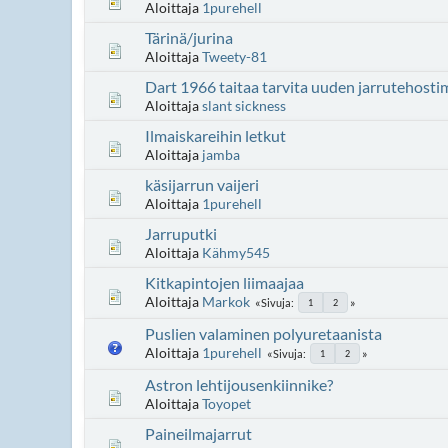
Aloittaja
1purehell
Tärinä/jurina
Aloittaja
Tweety-81
Dart 1966 taitaa tarvita uuden jarrutehost
Aloittaja
slant sickness
Ilmaiskareihin letkut
Aloittaja
jamba
käsijarrun vaijeri
Aloittaja
1purehell
Jarruputki
Aloittaja
Kähmy545
Kitkapintojen liimaajaa
Aloittaja
Markok
Sivuja
1
2
Puslien valaminen polyuretaanista
Aloittaja
1purehell
Sivuja
1
2
Astron lehtijousenkiinnike?
Aloittaja
Toyopet
Paineilmajarrut