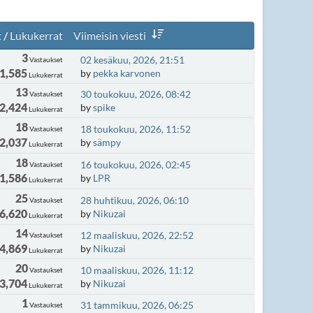
t
/
Lukukerrat
Viimeisin viesti
3
02 kesäkuu, 2026, 21:51
Vastaukset
1,585
by
pekka karvonen
Lukukerrat
13
30 toukokuu, 2026, 08:42
Vastaukset
2,424
by
spike
Lukukerrat
18
18 toukokuu, 2026, 11:52
Vastaukset
2,037
by
sämpy
Lukukerrat
18
16 toukokuu, 2026, 02:45
Vastaukset
1,586
by
LPR
Lukukerrat
25
28 huhtikuu, 2026, 06:10
Vastaukset
6,620
by
Nikuzai
Lukukerrat
14
12 maaliskuu, 2026, 22:52
Vastaukset
4,869
by
Nikuzai
Lukukerrat
20
10 maaliskuu, 2026, 11:12
Vastaukset
3,704
by
Nikuzai
Lukukerrat
1
31 tammikuu, 2026, 06:25
Vastaukset