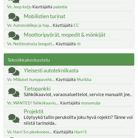
Vs: Jeep ketju
Käyttäjältä
palontie
Mobilistien turinat
Vs: Automobiileja ja höp...
Käyttäjältä
CC
Moottoripyörät, mopedit & mönkijät
Vs: Nettimotosta bongatt...
Käyttäjältä
rb
Tekniikkakeskustelu
Yleisesti autotekniikasta
Vs: Millaiset humppavehk...
Käyttäjältä
Murikka
Tietopankki
Sähkökaaviot, varaosaluettelot, service manualit jne..
Vs: WANTED! Sähkökaavio,...
Käyttäjältä
monamuija
Projektit
Löytyykö tallin perukoilta joku hyvä rojekti? Tänne voi
niistä tarinoida..
Vs: Harri S:n pienkoneos...
Käyttäjältä
Harri S