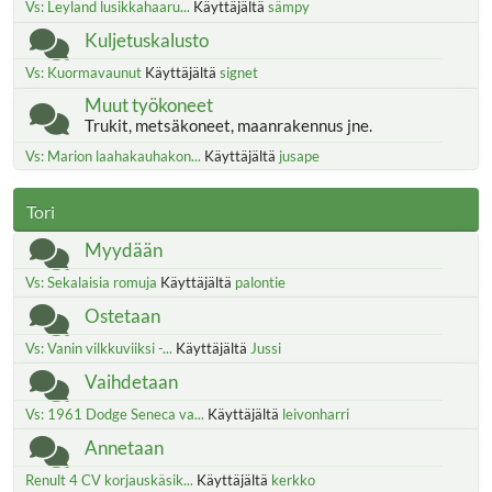
Vs: Leyland lusikkahaaru...
Käyttäjältä
sämpy
Kuljetuskalusto
Vs: Kuormavaunut
Käyttäjältä
signet
Muut työkoneet
Trukit, metsäkoneet, maanrakennus jne.
Vs: Marion laahakauhakon...
Käyttäjältä
jusape
Tori
Myydään
Vs: Sekalaisia romuja
Käyttäjältä
palontie
Ostetaan
Vs: Vanin vilkkuviiksi -...
Käyttäjältä
Jussi
Vaihdetaan
Vs: 1961 Dodge Seneca va...
Käyttäjältä
leivonharri
Annetaan
Renult 4 CV korjauskäsik...
Käyttäjältä
kerkko