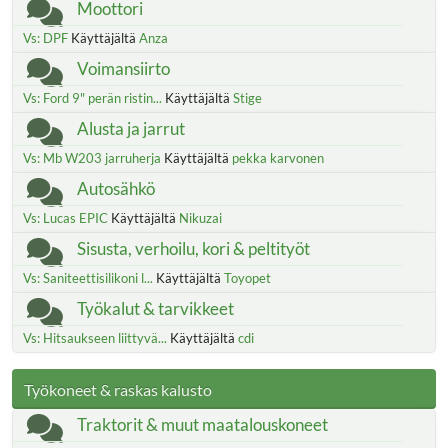
Moottori
Vs: DPF
Käyttäjältä
Anza
Voimansiirto
Vs: Ford 9" perän ristin...
Käyttäjältä
Stige
Alusta ja jarrut
Vs: Mb W203 jarruherja
Käyttäjältä
pekka karvonen
Autosähkö
Vs: Lucas EPIC
Käyttäjältä
Nikuzai
Sisusta, verhoilu, kori & peltityöt
Vs: Saniteettisilikoni l...
Käyttäjältä
Toyopet
Työkalut & tarvikkeet
Vs: Hitsaukseen liittyvä...
Käyttäjältä
cdi
Työkoneet & raskas kalusto
Traktorit & muut maatalouskoneet