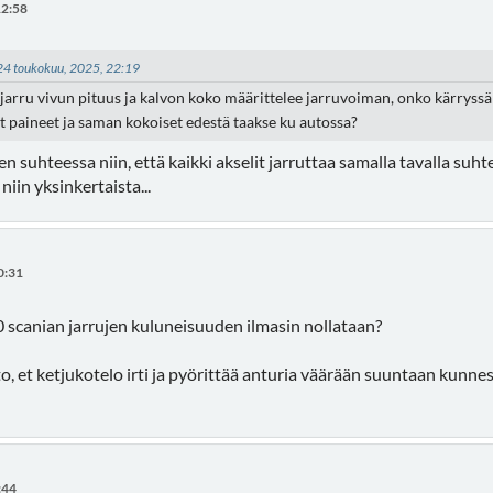
12:58
- 24 toukokuu, 2025, 22:19
 jarru vivun pituus ja kalvon koko määrittelee jarruvoiman, onko kärr
t paineet ja saman kokoiset edestä taakse ku autossa?
n suhteessa niin, että kaikki akselit jarruttaa samalla tavalla suh
niin yksinkertaista...
0:31
 scanian jarrujen kuluneisuuden ilmasin nollataan?
to, et ketjukotelo irti ja pyörittää anturia väärään suuntaan kunne
:44