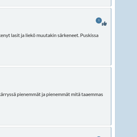
1
enyt lasit ja liekö muutakin särkeneet. Puskissa
o kärryssä pienemmät ja pienemmät mitä taaemmas