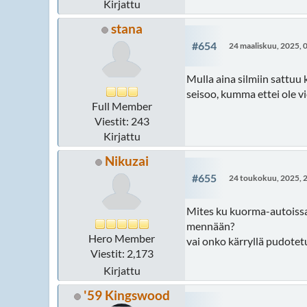
Kirjattu
stana
#654
24 maaliskuu, 2025, 
Mulla aina silmiin sattuu 
seisoo, kumma ettei ole vie
Full Member
Viestit: 243
Kirjattu
Nikuzai
#655
24 toukokuu, 2025, 
Mites ku kuorma-autoissa
mennään?
Hero Member
vai onko kärryllä pudotet
Viestit: 2,173
Kirjattu
'59 Kingswood