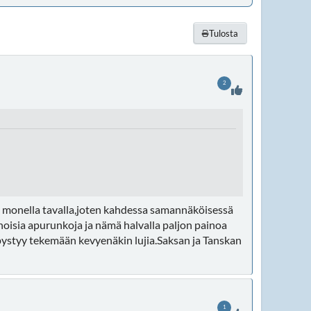
Tulosta
2
in monella tavalla,joten kahdessa samannäköisessä
noisia apurunkoja ja nämä halvalla paljon painoa
pystyy tekemään kevyenäkin lujia.Saksan ja Tanskan
1