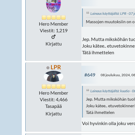
Lainaus käyttäjältä: LPR - 07
Massojen muutoksiin on ol
Hero Member
Viestit: 1,219
Jep. Mutta miksköhän tuol
Kirjattu
Joku kätee.. etuvetokinne
Tätä ihmettelen
LPR
#649
08 joulukuu, 2024, 0
Lainaus käyttäjältä: kuutio - 
Hero Member
Viestit: 4,466
Jep. Mutta miksköhän tuoll
Tasapää
Joku kätee.. etuvetokinner
Tätä ihmettelen
Kirjattu
Voi hyvinkin olla joku ver