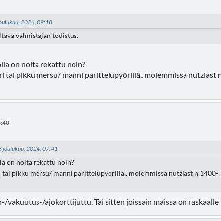
 joulukuu, 2024, 09:18
tava valmistajan todistus.
la on noita rekattu noin?
ri tai pikku mersu/ manni parittelupyörillä.. molemmissa nutzlast
8:40
08 joulukuu, 2024, 07:41
a on noita rekattu noin?
i tai pikku mersu/ manni parittelupyörillä.. molemmissa nutzlast n 1400-
o-/vakuutus-/ajokorttijuttu. Tai sitten joissain maissa on raskaalle 