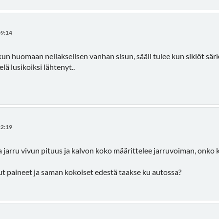
09:14
kun huomaan neliakselisen vanhan sisun, sääli tulee kun sikiöt särk
lä lusikoiksi lähtenyt..
22:19
 jarru vivun pituus ja kalvon koko määrittelee jarruvoiman, onk
ut paineet ja saman kokoiset edestä taakse ku autossa?