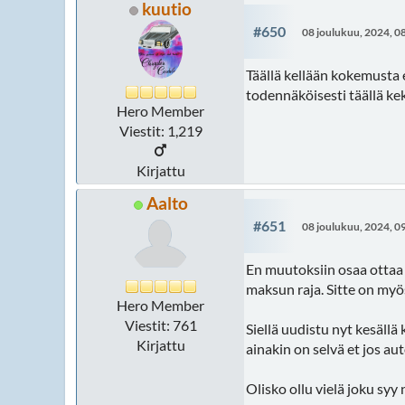
kuutio
#650
08 joulukuu, 2024, 0
Täällä kellään kokemusta 
todennäköisesti täällä ke
Hero Member
Viestit: 1,219
Kirjattu
Aalto
#651
08 joulukuu, 2024, 0
En muutoksiin osaa ottaa 
maksun raja. Sitte on myös
Hero Member
Viestit: 761
Siellä uudistu nyt kesäll
Kirjattu
ainakin on selvä et jos au
Olisko ollu vielä joku syy