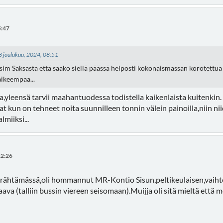
5:47
08 joulukuu, 2024, 08:51
sim Saksasta että saako siellä päässä helposti kokonaismassan korotettua
aikeempaa...
a,yleensä tarvii maahantuodessa todistella kaikenlaista kuitenkin.
t kun on tehneet noita suunnilleen tonnin välein painoilla,niin ni
miiksi...
22:26
örähtämässä,oli hommannut MR-Kontio Sisun,peltikeulaisen,vaihtol
va (talliin bussin viereen seisomaan).Muijja oli sitä mieltä että me