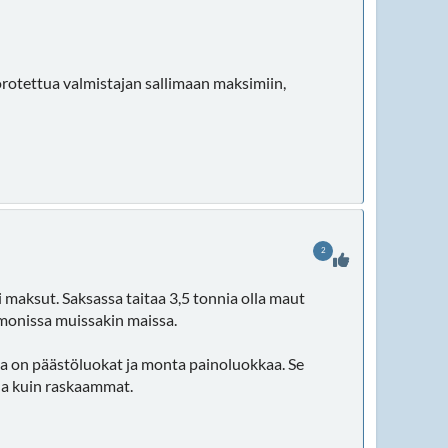
orotettua valmistajan sallimaan maksimiin,
2
 maksut. Saksassa taitaa 3,5 tonnia olla maut
n monissa muissakin maissa.
na on päästöluokat ja monta painoluokkaa. Se
lla kuin raskaammat.