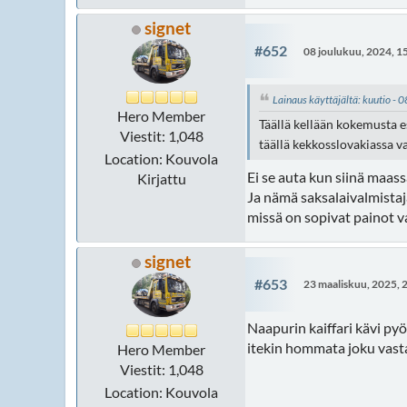
signet
#652
08 joulukuu, 2024, 1
Lainaus käyttäjältä: kuutio - 
Hero Member
Täällä kellään kokemusta e
Viestit: 1,048
täällä kekkosslovakiassa v
Location: Kouvola
Ei se auta kun siinä maass
Kirjattu
Ja nämä saksalaivalmistaja
missä on sopivat painot val
signet
#653
23 maaliskuu, 2025, 
Naapurin kaiffari kävi py
itekin hommata joku vastaa
Hero Member
Viestit: 1,048
Location: Kouvola