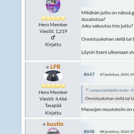
Mikähän juttu on näissä 
ducatoissa?
Hero Member
Joku vakuutus tms juttu?
Viestit: 1,219
Onnistuukohan siellä tai 
Kirjattu
Löysin itseni ulkomaan si
LPR
#647
07 joulukuu, 2024, 0
Lainaus käyttäjältä: kuutio - 
Hero Member
Viestit: 4,466
Onnistuukohan siellä tai t
Tasapää
Massojen muutoksiin on o
Kirjattu
kuutio
#648
08 joulukuu, 2024, 0