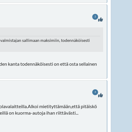
2
 valmistajan sallimaan maksimiin, todennäköisesti
iden kanta todennäköisesti on että osta sellainen
4
avalaitteilla.Alkoi mietityttämään,että pitäiskö
illä on kuorma-autoja ihan riittävästi...