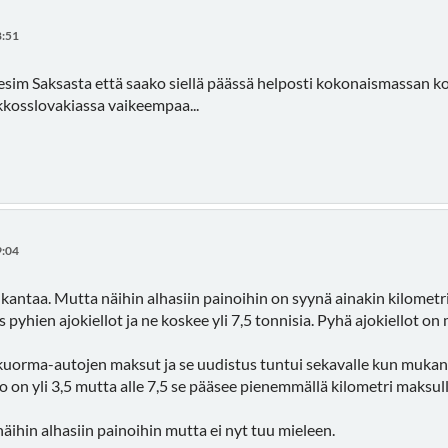
8:51
esim Saksasta että saako siellä päässä helposti kokonaismassan k
kkosslovakiassa vaikeempaa...
9:04
kantaa. Mutta näihin alhasiin painoihin on syynä ainakin kilometri
 pyhien ajokiellot ja ne koskee yli 7,5 tonnisia. Pyhä ajokiellot o
ä kuorma-autojen maksut ja se uudistus tuntui sekavalle kun muka
to on yli 3,5 mutta alle 7,5 se pääsee pienemmällä kilometri maksu
 näihin alhasiin painoihin mutta ei nyt tuu mieleen.