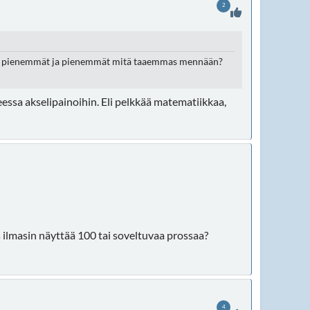
2
yssä pienemmät ja pienemmät mitä taaemmas mennään?
teessa akselipainoihin. Eli pelkkää matematiikkaa,
s ilmasin näyttää 100 tai soveltuvaa prossaa?
4