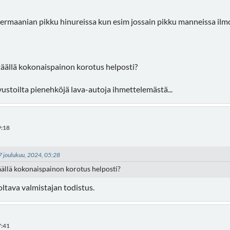
germaanian pikku hinureissa kun esim jossain pikku manneissa il
täällä kokonaispainon korotus helposti?
vustoilta pienehköjä lava-autoja ihmettelemästä...
9:18
07 joulukuu, 2024, 05:28
äällä kokonaispainon korotus helposti?
ltava valmistajan todistus.
7:41