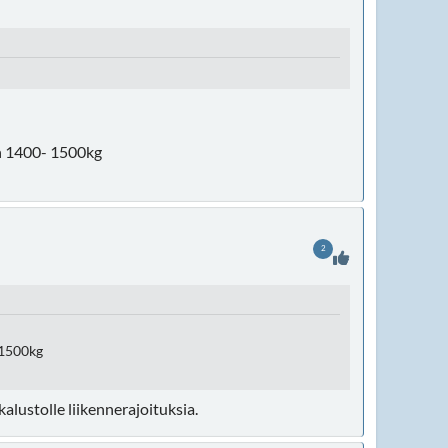
 n 1400- 1500kg
2
 1500kg
kalustolle liikennerajoituksia.