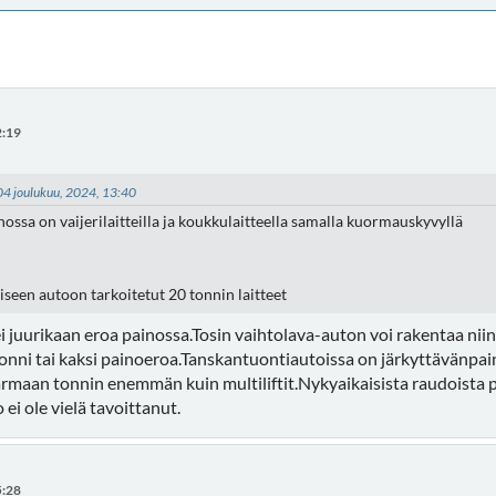
2:19
 04 joulukuu, 2024, 13:40
nossa on vaijerilaitteilla ja koukkulaitteella samalla kuormauskyvyllä
seen autoon tarkoitetut 20 tonnin laitteet
 ei juurikaan eroa painossa.Tosin vaihtolava-auton voi rakentaa ni
 tonni tai kaksi painoeroa.Tanskantuontiautoissa on järkyttävänpai
armaan tonnin enemmän kuin multiliftit.Nykyaikaisista raudoista 
 ei ole vielä tavoittanut.
5:28