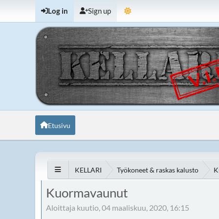
Log in
Sign up
Etusivu
KELLARI
Työkoneet & raskas kalusto
K
Kuormavaunut
Aloittaja kuutio, 04 maaliskuu, 2020, 16:15