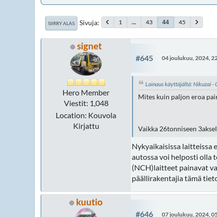
Sivuja
1
...
43
45
44
SIIRRY ALAS
signet
#645
04 joulukuu, 2024, 2
Lainaus käyttäjältä: Nikuzai -
Hero Member
Mites kuin paljon eroa pai
Viestit: 1,048
Location: Kouvola
Kirjattu
Vaikka 26tonniseen 3akseli
Nykyaikaisissa laitteissa
autossa voi helposti olla
(NCH)laitteet painavat v
päällirakentajia tämä tieto
kuutio
#646
07 joulukuu, 2024, 0