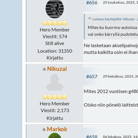
#656
25 toukokuu, 2025, 
Lainaus käyttäjältä: Nikuzai 
Mites ku kuorma-autoissa
Hero Member
vai onko kärryllä pudotetu
Viestit: 574
Still alive
Ne lasketaan akselipainoje
Location: 31350
mutta kaikilta osin ei ihan 
Kirjattu
Nikuzai
#657
29 heinäkuu, 2025, 2
Mites 2012 vuotisen g480
Hero Member
Oisko niin pönelö laitteis
Viestit: 2,173
Kirjattu
Markok
#658
06 lokakuu, 2025, 14