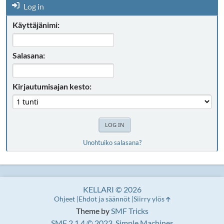
Log in
Käyttäjänimi:
Salasana:
Kirjautumisajan kesto:
Unohtuiko salasana?
KELLARI © 2026
Ohjeet
Ehdot ja säännöt
Siirry ylös
Theme by
SMF Tricks
SMF 2.1.4 © 2023
,
Simple Machines