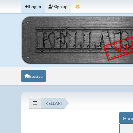
Log in
Sign up
Etusivu
KELLARI
Huo