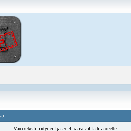
m!
Vain rekisteröityneet jäsenet pääsevät tälle alueelle.