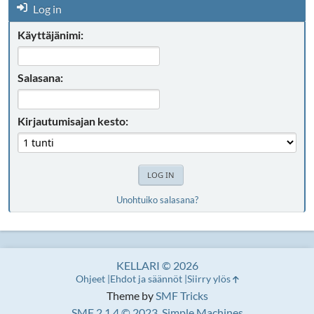
Log in
Käyttäjänimi:
Salasana:
Kirjautumisajan kesto:
Unohtuiko salasana?
KELLARI © 2026
Ohjeet
Ehdot ja säännöt
Siirry ylös
Theme by
SMF Tricks
SMF 2.1.4 © 2023
,
Simple Machines