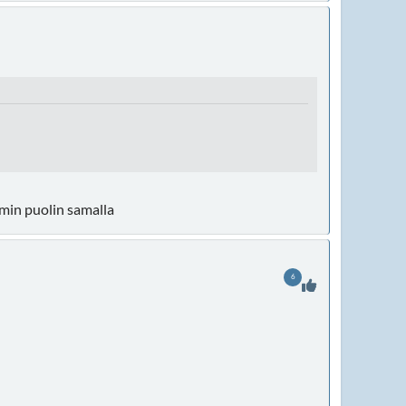
mmin puolin samalla
6