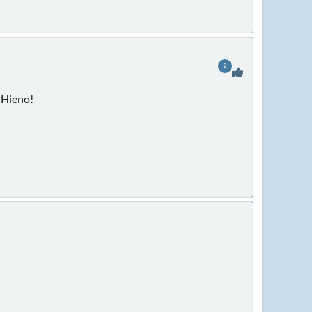
2
? Hieno!