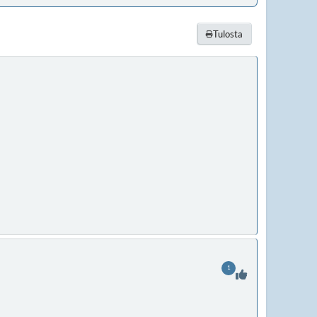
Tulosta
1