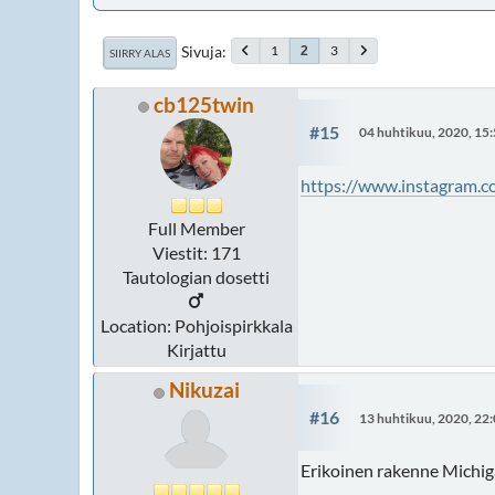
Sivuja
1
3
2
SIIRRY ALAS
cb125twin
#15
04 huhtikuu, 2020, 15
https://www.instagram
Full Member
Viestit: 171
Tautologian dosetti
Location: Pohjoispirkkala
Kirjattu
Nikuzai
#16
13 huhtikuu, 2020, 22
Erikoinen rakenne Michi