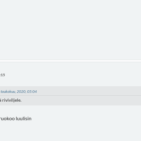
:15
10 toukokuu, 2020, 05:04
 riviviljele.
ruokoo luulisin