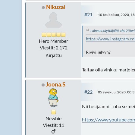
Nikuzai
#21
10 toukokuu, 2020, 18
Lainaus käyttäjältä: cb125tw
https://www.instagram.c
Hero Member
Viestit: 2,172
Riviviljelyyn?
Kirjattu
Taitaa olla vinkku marjoj
Joona.S
#22
05 syyskuu, 2020, 00:3
Nii tosijaannii , oha se m
Newbie
https://www.youtube.
Viestit: 11