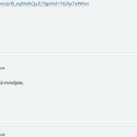
com/p/B_zq8IdAQyZ/?igshid=762ip7a9kfvn
:04
 riviviljele.
:08