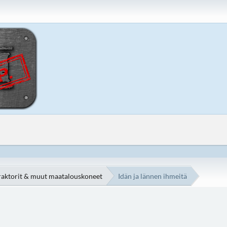
raktorit & muut maatalouskoneet
Idän ja lännen ihmeitä