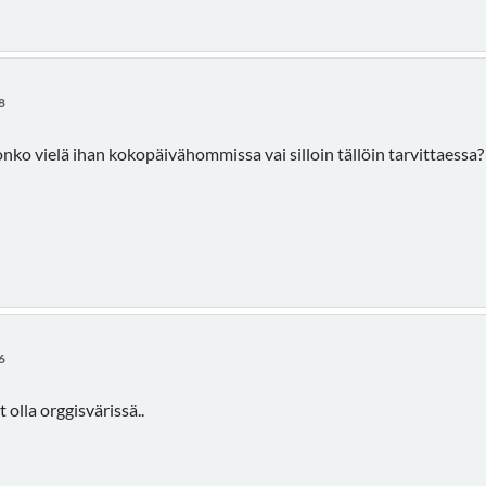
8
onko vielä ihan kokopäivähommissa vai silloin tällöin tarvittaessa
6
 olla orggisvärissä..