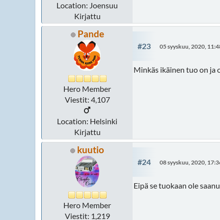
Location: Joensuu
Kirjattu
Pande
#23
05 syyskuu, 2020, 11:4
Minkäs ikäinen tuo on ja 
Hero Member
Viestit: 4,107
Location: Helsinki
Kirjattu
kuutio
#24
08 syyskuu, 2020, 17:3
Eipä se tuokaan ole saanut
Hero Member
Viestit: 1,219