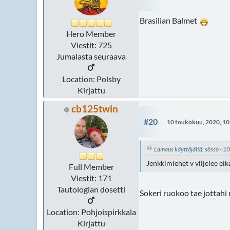
Brasilian Balmet
Hero Member
Viestit: 725
Jumalasta seuraava
Location: Polsby
Kirjattu
cb125twin
#20
10 toukokuu, 2020, 10
Lainaus käyttäjältä: sössö - 
Jenkkimiehet v viljelee eikä
Full Member
Viestit: 171
Tautologian dosetti
Sokeri ruokoo tae jottahi 
Location: Pohjoispirkkala
Kirjattu