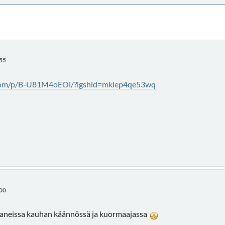
:55
.com/p/B-U81M4oEOi/?igshid=mklep4qe53wq
:00
ganeissa kauhan käännössä ja kuormaajassa