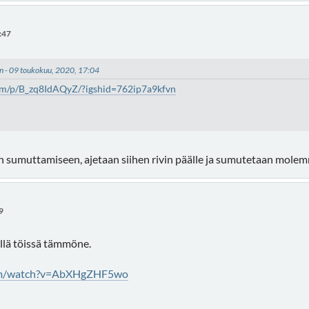
:47
in - 09 toukokuu, 2020, 17:04
om/p/B_zq8IdAQyZ/?igshid=762ip7a9kfvn
en sumuttamiseen, ajetaan siihen rivin päälle ja sumutetaan mole
9
eillä töissä tämmöne.
com/watch?v=AbXHgZHF5wo