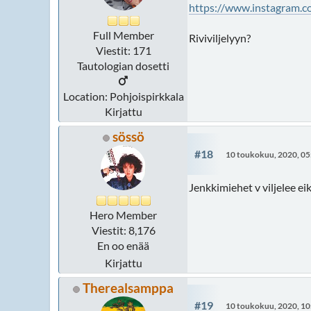
https://www.instagram.
Full Member
Riviviljelyyn?
Viestit: 171
Tautologian dosetti
Location: Pohjoispirkkala
Kirjattu
sössö
#18
10 toukokuu, 2020, 05
Jenkkimiehet v viljelee eikä
Hero Member
Viestit: 8,176
En oo enää
Kirjattu
Therealsamppa
#19
10 toukokuu, 2020, 10