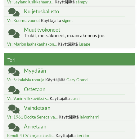
Vs: Leyland lusikkahaaru...
Käyttäjältä
sämpy
Kuljetuskalusto
Vs: Kuormavaunut
Käyttäjältä
signet
Muut työkoneet
Trukit, metsäkoneet, maanrakennus jne.
Vs: Marion laahakauhakon...
Käyttäjältä
jusape
Tori
Myydään
Vs: Sekalaisia romuja
Käyttäjältä
Gary Grand
Ostetaan
Vs: Vanin vilkkuviiksi -...
Käyttäjältä
Jussi
Vaihdetaan
Vs: 1961 Dodge Seneca va...
Käyttäjältä
leivonharri
Annetaan
Renult 4 CV korjauskäsik...
Käyttäjältä
kerkko