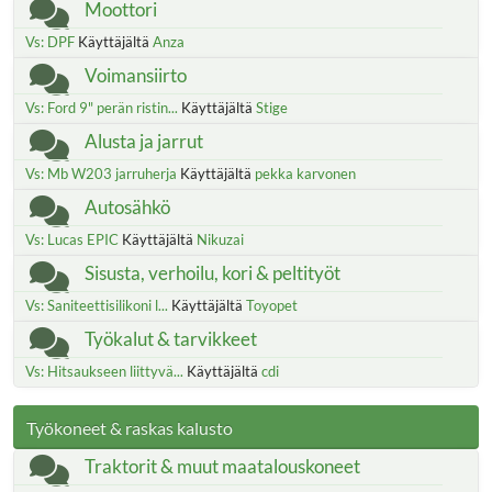
Moottori
Vs: DPF
Käyttäjältä
Anza
Voimansiirto
Vs: Ford 9" perän ristin...
Käyttäjältä
Stige
Alusta ja jarrut
Vs: Mb W203 jarruherja
Käyttäjältä
pekka karvonen
Autosähkö
Vs: Lucas EPIC
Käyttäjältä
Nikuzai
Sisusta, verhoilu, kori & peltityöt
Vs: Saniteettisilikoni l...
Käyttäjältä
Toyopet
Työkalut & tarvikkeet
Vs: Hitsaukseen liittyvä...
Käyttäjältä
cdi
Työkoneet & raskas kalusto
Traktorit & muut maatalouskoneet