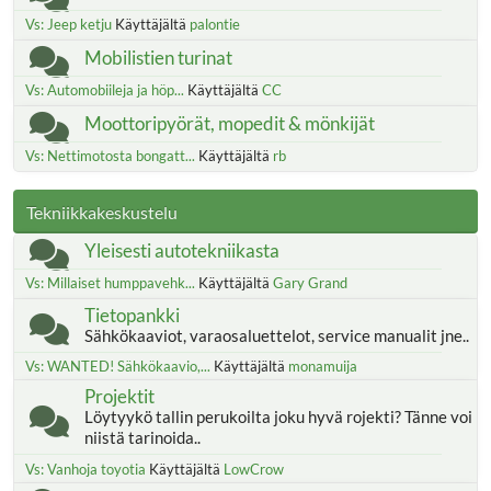
Vs: Jeep ketju
Käyttäjältä
palontie
Mobilistien turinat
Vs: Automobiileja ja höp...
Käyttäjältä
CC
Moottoripyörät, mopedit & mönkijät
Vs: Nettimotosta bongatt...
Käyttäjältä
rb
Tekniikkakeskustelu
Yleisesti autotekniikasta
Vs: Millaiset humppavehk...
Käyttäjältä
Gary Grand
Tietopankki
Sähkökaaviot, varaosaluettelot, service manualit jne..
Vs: WANTED! Sähkökaavio,...
Käyttäjältä
monamuija
Projektit
Löytyykö tallin perukoilta joku hyvä rojekti? Tänne voi
niistä tarinoida..
Vs: Vanhoja toyotia
Käyttäjältä
LowCrow