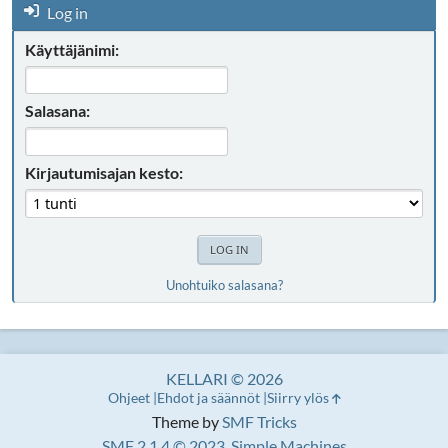
Log in
Käyttäjänimi:
Salasana:
Kirjautumisajan kesto:
Unohtuiko salasana?
KELLARI © 2026
Ohjeet
Ehdot ja säännöt
Siirry ylös
Theme by
SMF Tricks
SMF 2.1.4 © 2023
,
Simple Machines