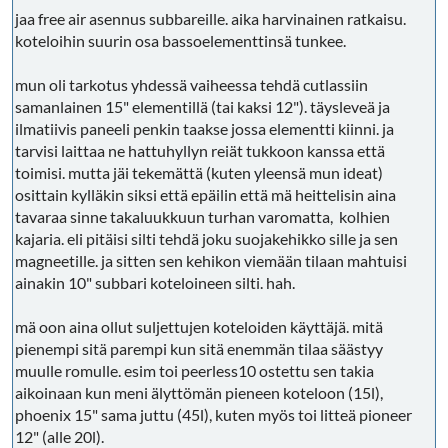
jaa free air asennus subbareille. aika harvinainen ratkaisu.
koteloihin suurin osa bassoelementtinsä tunkee.
mun oli tarkotus yhdessä vaiheessa tehdä cutlassiin
samanlainen 15" elementillä (tai kaksi 12"). täysleveä ja
ilmatiivis paneeli penkin taakse jossa elementti kiinni. ja
tarvisi laittaa ne hattuhyllyn reiät tukkoon kanssa että
toimisi. mutta jäi tekemättä (kuten yleensä mun ideat)
osittain kylläkin siksi että epäilin että mä heittelisin aina
tavaraa sinne takaluukkuun turhan varomatta, kolhien
kajaria. eli pitäisi silti tehdä joku suojakehikko sille ja sen
magneetille. ja sitten sen kehikon viemään tilaan mahtuisi
ainakin 10" subbari koteloineen silti. hah.
mä oon aina ollut suljettujen koteloiden käyttäjä. mitä
pienempi sitä parempi kun sitä enemmän tilaa säästyy
muulle romulle. esim toi peerless10 ostettu sen takia
aikoinaan kun meni älyttömän pieneen koteloon (15l),
phoenix 15" sama juttu (45l), kuten myös toi litteä pioneer
12" (alle 20l).