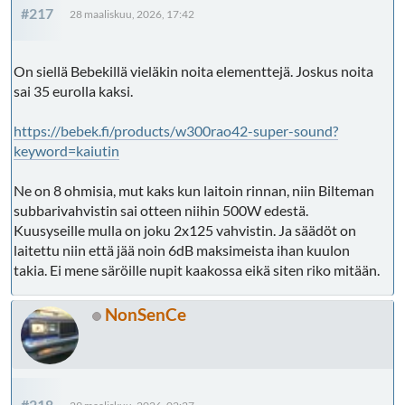
#217
28 maaliskuu, 2026, 17:42
On siellä Bebekillä vieläkin noita elementtejä. Joskus noita
sai 35 eurolla kaksi.
https://bebek.fi/products/w300rao42-super-sound?
keyword=kaiutin
Ne on 8 ohmisia, mut kaks kun laitoin rinnan, niin Bilteman
subbarivahvistin sai otteen niihin 500W edestä.
Kuusyseille mulla on joku 2x125 vahvistin. Ja säädöt on
laitettu niin että jää noin 6dB maksimeista ihan kuulon
takia. Ei mene säröille nupit kaakossa eikä siten riko mitään.
NonSenCe
#218