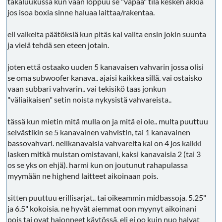
takaluukussa kun vaan loppuu se "vapaa" tila kesken äkkiä
jos isoa boxia sinne haluaa laittaa/rakentaa.
eli vaikeita päätöksiä kun pitäs kai valita ensin jokin suunta
ja vielä tehdä sen eteen jotain.
joten että ostaako uuden 5 kanavaisen vahvarin jossa olisi
se oma subwoofer kanava.. ajaisi kaikkea sillä. vai ostaisko
vaan subbari vahvarin.. vai tekisikö taas jonkun
"väliaikaisen" setin noista nykysistä vahvareista..
tässä kun mietin mitä mulla on ja mitä ei ole.. multa puuttuu
selvästikin se 5 kanavainen vahvistin, tai 1 kanavainen
bassovahvari. nelikanavaisia vahvareita kai on 4 jos kaikki
lasken mitkä muistan omistavani, kaksi kanavaisia 2 (tai 3
os se yks on ehjä). harmi kun on joutunut rahapulassa
myymään ne highend laitteet aikoinaan pois.
sitten puuttuu erillisarjat.. tai oikeammin midbassoja. 5.25"
ja 6.5" kokoisia. ne hyvät aiemmat oon myynyt aikoinani
pois tai ovat hajonneet käytössä. eli ei oo kuin nuo halvat