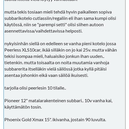
mutta tekis tosiaan mieli tehdä hyvin paikalleen sopiva
subbarikotelo cutlassiin/regaliin eli ihan sama kumpi olisi
käytössä, niin se "parempi setti" olisi siihen autoon
asennettavissa/vaihdettavissa helposti.
nykyisinhän siellä on edelleen se vanha pieni kotelo jossa
Peerless XLS10car, ikää silläkin on jo kai 25v. mutta vähän
tekisi isompaa mieli, haluaisiko jonkun ihan uuden..
tietenkin. mutta toisaalta on noita muutamia vanhoja
subbarerita itselläkin vielä säilössä jotka kyllä pitäisi
asentaa johonkin eikä vaan säilöä ikuisesti.
tarjolla olisi peerlesin 10 tilalle..
Pioneer 12" matalarakenteinen subbari.. 10v vanha kai,
käyttämätön tosin.
Phoenix Gold Xmax 15". ikivanha, jostain 90 luvulta.