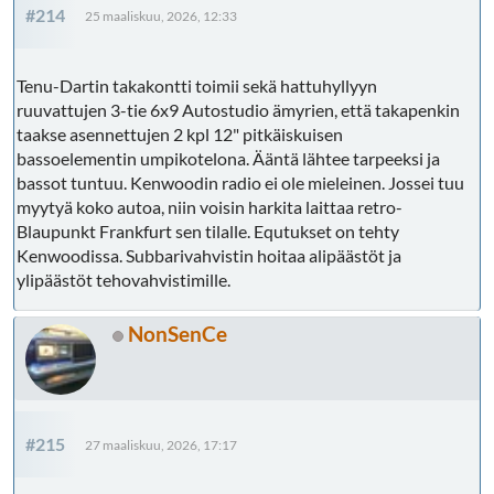
#214
25 maaliskuu, 2026, 12:33
Tenu-Dartin takakontti toimii sekä hattuhyllyyn
ruuvattujen 3-tie 6x9 Autostudio ämyrien, että takapenkin
taakse asennettujen 2 kpl 12" pitkäiskuisen
bassoelementin umpikotelona. Ääntä lähtee tarpeeksi ja
bassot tuntuu. Kenwoodin radio ei ole mieleinen. Jossei tuu
myytyä koko autoa, niin voisin harkita laittaa retro-
Blaupunkt Frankfurt sen tilalle. Equtukset on tehty
Kenwoodissa. Subbarivahvistin hoitaa alipäästöt ja
ylipäästöt tehovahvistimille.
NonSenCe
#215
27 maaliskuu, 2026, 17:17