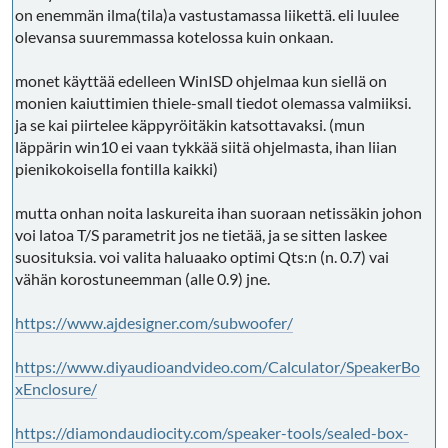
on enemmän ilma(tila)a vastustamassa liikettä. eli luulee
olevansa suuremmassa kotelossa kuin onkaan.
monet käyttää edelleen WinISD ohjelmaa kun siellä on
monien kaiuttimien thiele-small tiedot olemassa valmiiksi.
ja se kai piirtelee käppyröitäkin katsottavaksi. (mun
läppärin win10 ei vaan tykkää siitä ohjelmasta, ihan liian
pienikokoisella fontilla kaikki)
mutta onhan noita laskureita ihan suoraan netissäkin johon
voi latoa T/S parametrit jos ne tietää, ja se sitten laskee
suosituksia. voi valita haluaako optimi Qts:n (n. 0.7) vai
vähän korostuneemman (alle 0.9) jne.
https://www.ajdesigner.com/subwoofer/
https://www.diyaudioandvideo.com/Calculator/SpeakerBo
xEnclosure/
https://diamondaudiocity.com/speaker-tools/sealed-box-