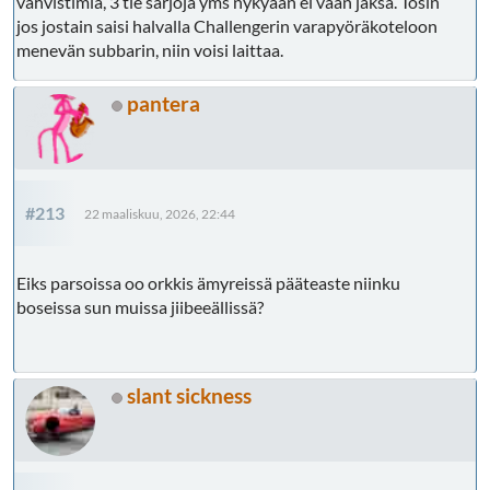
vahvistimia, 3 tie sarjoja yms nykyään ei vaan jaksa. Tosin
jos jostain saisi halvalla Challengerin varapyöräkoteloon
menevän subbarin, niin voisi laittaa.
pantera
#213
22 maaliskuu, 2026, 22:44
Eiks parsoissa oo orkkis ämyreissä pääteaste niinku
boseissa sun muissa jiibeeällissä?
slant sickness