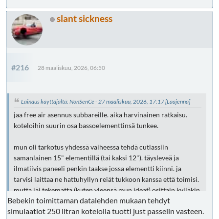
slant sickness
#216
28 maaliskuu, 2026, 06:50
Lainaus käyttäjältä: NonSenCe - 27 maaliskuu, 2026, 17:17
[Laajenna]
jaa free air asennus subbareille. aika harvinainen ratkaisu.
koteloihin suurin osa bassoelementtinsä tunkee.
mun oli tarkotus yhdessä vaiheessa tehdä cutlassiin
samanlainen 15" elementillä (tai kaksi 12"). täysleveä ja
ilmatiivis paneeli penkin taakse jossa elementti kiinni. ja
tarvisi laittaa ne hattuhyllyn reiät tukkoon kanssa että toimisi.
mutta jäi tekemättä (kuten yleensä mun ideat) osittain kylläkin
Bebekin toimittaman datalehden mukaan tehdyt
siksi että epäilin että mä heittelisin aina tavaraa sinne
simulaatiot 250 litran kotelolla tuotti just passelin vasteen.
takaluukkuun turhan varomatta, kolhien kajaria. eli pitäisi silti