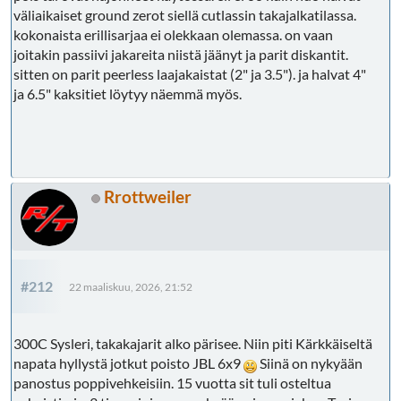
väliaikaiset ground zerot siellä cutlassin takajalkatilassa.
kokonaista erillisarjaa ei olekkaan olemassa. on vaan
joitakin passiivi jakareita niistä jäänyt ja parit diskantit.
sitten on parit peerless laajakaistat (2" ja 3.5"). ja halvat 4"
ja 6.5" kaksitiet löytyy näemmä myös.
Rrottweiler
#212
22 maaliskuu, 2026, 21:52
300C Sysleri, takakajarit alko pärisee. Niin piti Kärkkäiseltä
napata hyllystä jotkut poisto JBL 6x9
Siinä on nykyään
panostus poppivehkeisiin. 15 vuotta sit tuli osteltua