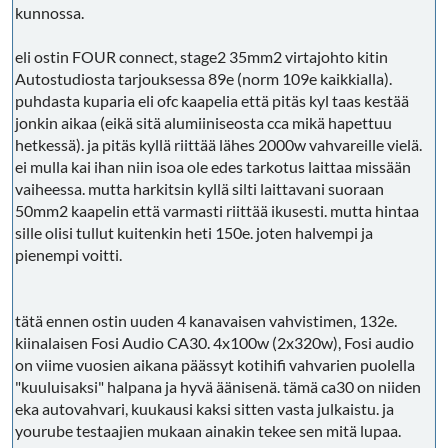
kunnossa.
eli ostin FOUR connect, stage2 35mm2 virtajohto kitin
Autostudiosta tarjouksessa 89e (norm 109e kaikkialla).
puhdasta kuparia eli ofc kaapelia että pitäs kyl taas kestää
jonkin aikaa (eikä sitä alumiiniseosta cca mikä hapettuu
hetkessä). ja pitäs kyllä riittää lähes 2000w vahvareille vielä.
ei mulla kai ihan niin isoa ole edes tarkotus laittaa missään
vaiheessa. mutta harkitsin kyllä silti laittavani suoraan
50mm2 kaapelin että varmasti riittää ikusesti. mutta hintaa
sille olisi tullut kuitenkin heti 150e. joten halvempi ja
pienempi voitti.
tätä ennen ostin uuden 4 kanavaisen vahvistimen, 132e.
kiinalaisen Fosi Audio CA30. 4x100w (2x320w), Fosi audio
on viime vuosien aikana päässyt kotihifi vahvarien puolella
"kuuluisaksi" halpana ja hyvä äänisenä. tämä ca30 on niiden
eka autovahvari, kuukausi kaksi sitten vasta julkaistu. ja
yourube testaajien mukaan ainakin tekee sen mitä lupaa.