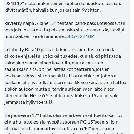
DS18 12" matalarakenteinen subbari tehdaskotelossaan.
käyttämätön, halvalla kun joskus sain 9v sitten.
käytetty halpa Alpine 12" tehtaan band-bass kotelossa. tän
vois joku ostaa multa pois, en usko sitä koskaan käyttäväni.
muistaakseni se oli tämmöne..
SBG-1224BP
ja Infinity Beta10 pitäs olla kans jossain.. tosin en tiedä
oliko se ehjä. ei tullut kokeiltua edes. kun aluksi piti saada
toinenkin samanlainen kaverilta, mutta en sitten
saanutkaan sitä. piti ne laittaa kotiteatteriin, jota en
koskaan tehnyt. sitten se piti laittaa rambleriin, johon ei
koskaan ehtinyt tulla mitään musiikkivehkeitä. sitten laittaa
siskon autoon mutta ei tarvinnutkaan vaan laitoin sen
pienemmän Hertz 6.5" subbarin. viimiset +15v ollut vain
jemmassa hyllynperällä.
toi pioneerin 12" flättis olisi se järkevin vaihtoehto kai. jos
ei ala hullutteleen ja hyppää suoraan PG 15"seen. silloin
olisi varmasti huomattavissa oleva ero 10" verrattuna.