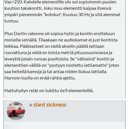
Vas=250. Kahdelle elementille siis soi sopivimmin puolen
tehdä joku suojakehikko sille ja sen magneetille. ja sitten sen
kuution takakontti. Joku muu elementti kaipaa itsensä
kehikon viemään tilaan mahtuisi ainakin 10" subbari
ympäri pienemmän "kohdun". Kuuluu 30 Hz ja sitä alemmat
koteloineen silti. hah.
tuntuu.
mä oon aina ollut suljettujen koteloiden käyttäjä. mitä
Plus Dartin rakenne oli sopiva hytin ja kontin erotteluun
pienempi sitä parempi kun sitä enemmän tilaa säästyy muulle
moisella seinällä. Tilaakaan ne audiokamat ei just kontista
romulle. esim toi peerless10 ostettu sen takia aikoinaan kun
leikkaa. Pääteasteet on siellä akselin päällä lattiaan
meni älyttömän pieneen koteloon (15l), phoenix 15" sama
ruuvattuna ja vielä on toista metriä pituussuunnassa ja
juttu (45l), kuten myös toi litteä pioneer 12" (alle 20l).
leveyttä jotain runsas puoltoista. Se "väliseinä" kontin ja
elementtien välillä on "pystyyn nostettu lattiamatto" joten
saa heitellä kamoja ja tai antaa niiden liukua lattialla.
Harvoin tuolla on enää rahtia ajettu.
Hattuhyllyn reiät on tukittu 6x9 elementeillä.
slant sickness