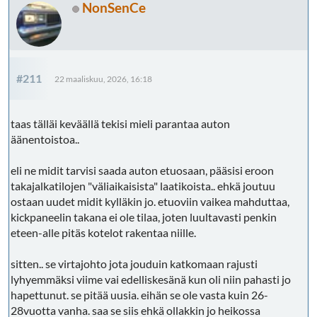
NonSenCe
#211
22 maaliskuu, 2026, 16:18
taas tälläi keväällä tekisi mieli parantaa auton
äänentoistoa..
eli ne midit tarvisi saada auton etuosaan, pääsisi eroon
takajalkatilojen "väliaikaisista" laatikoista.. ehkä joutuu
ostaan uudet midit kylläkin jo. etuoviin vaikea mahduttaa,
kickpaneelin takana ei ole tilaa, joten luultavasti penkin
eteen-alle pitäs kotelot rakentaa niille.
sitten.. se virtajohto jota jouduin katkomaan rajusti
lyhyemmäksi viime vai edelliskesänä kun oli niin pahasti jo
hapettunut. se pitää uusia. eihän se ole vasta kuin 26-
28vuotta vanha. saa se siis ehkä ollakkin jo heikossa