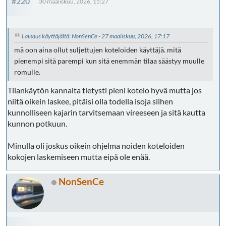
#220
30 maaliskuu, 2026, 15:27
Lainaus käyttäjältä: NonSenCe - 27 maaliskuu, 2026, 17:17
mä oon aina ollut suljettujen koteloiden käyttäjä. mitä
pienempi sitä parempi kun sitä enemmän tilaa säästyy muulle
romulle.
Tilankäytön kannalta tietysti pieni kotelo hyvä mutta jos
niitä oikein laskee, pitäisi olla todella isoja siihen
kunnolliseen kajarin tarvitsemaan vireeseen ja sitä kautta
kunnon potkuun.
Minulla oli joskus oikein ohjelma noiden koteloiden
kokojen laskemiseen mutta eipä ole enää.
NonSenCe