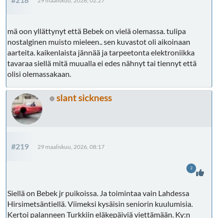
29 maaliskuu, 2026, 02:27
mä oon yllättynyt että Bebek on vielä olemassa. tulipa
nostalginen muisto mieleen.. sen kuvastot oli aikoinaan
aarteita. kaikenlaista jännää ja tarpeetonta elektroniikka
tavaraa siellä mitä muualla ei edes nähnyt tai tiennyt että
olisi olemassakaan.
slant sickness
#219
29 maaliskuu, 2026, 08:17
2
Siellä on Bebek jr puikoissa. Ja toimintaa vain Lahdessa
Hirsimetsäntiellä. Viimeksi kysäisin seniorin kuulumisia.
Kertoi palanneen Turkkiin eläkepäiviä viettämään. Ky:n