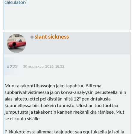
calculator/
slant sickness
#222
30 maaliskuu, 2026, 18:32
Mun takakonttibassojen jako tapahtuu Biltema
subbarivahvistimessa ja on korva-analyysin perusteella niin
alas laitettu ettei pelkästään niitä 12" penkintakusia
kuunnellessa biisit oikein tunnistu. Uloshan tuo tuottaa
jumputusta ja takakontin kannen mekaniikka rämisee. Mut
se ei kuulu sisälle.
Pikkukotelosta alimmat taajuudet saa equtuksella ja isoilla