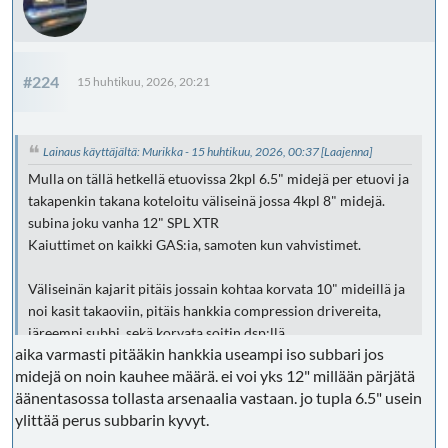
#224
15 huhtikuu, 2026, 20:21
Lainaus käyttäjältä: Murikka - 15 huhtikuu, 2026, 00:37
[Laajenna]
Mulla on tällä hetkellä etuovissa 2kpl 6.5" midejä per etuovi ja
takapenkin takana koteloitu väliseinä jossa 4kpl 8" midejä.
subina joku vanha 12" SPL XTR
Kaiuttimet on kaikki GAS:ia, samoten kun vahvistimet.
Väliseinän kajarit pitäis jossain kohtaa korvata 10" mideillä ja
noi kasit takaoviin, pitäis hankkia compression drivereita,
järeempi subbi, sekä korvata soitin dsp:llä
aika varmasti pitääkin hankkia useampi iso subbari jos
midejä on noin kauhee määrä. ei voi yks 12" millään pärjätä
äänentasossa tollasta arsenaalia vastaan. jo tupla 6.5" usein
ylittää perus subbarin kyvyt.