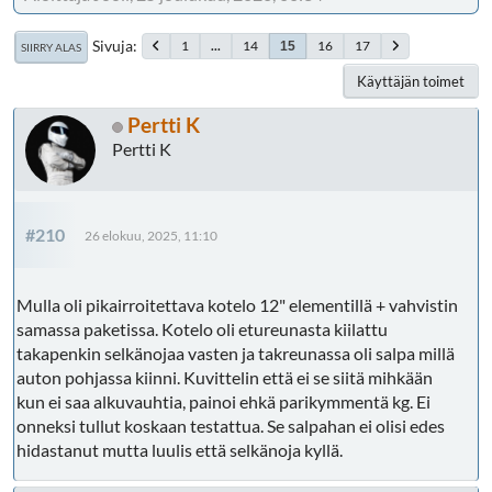
Sivuja
1
...
14
16
17
15
SIIRRY ALAS
Käyttäjän toimet
Pertti K
Pertti K
#210
26 elokuu, 2025, 11:10
Mulla oli pikairroitettava kotelo 12" elementillä + vahvistin
samassa paketissa. Kotelo oli etureunasta kiilattu
takapenkin selkänojaa vasten ja takreunassa oli salpa millä
auton pohjassa kiinni. Kuvittelin että ei se siitä mihkään
kun ei saa alkuvauhtia, painoi ehkä parikymmentä kg. Ei
onneksi tullut koskaan testattua. Se salpahan ei olisi edes
hidastanut mutta luulis että selkänoja kyllä.