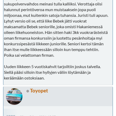
sukupolvenvaihdos meinasi tulla kalliiksi. Verottaja olisi
halunnut perintöveroa mun muistaaksein jopa puoli
miljoonaa, mut kuitenkin satoja tuhansia. Juristi tuli apuun.
Lyhyt versio oli se, että liike Bebek jätti vuokrat
maksamatta Bebek seniorille, joka omisti Hakaniemessä
olleen liikehuoneiston. Hän sitten haki 3kk vuokrarästeistä
oman firmansa konkurssiin ja luotettu pesänhoitaja myi
konkurssipesästä liikkeen juniorille. Seniori kertoi tämän
ihan itse mulle liikkeessään silloin kun temppu tehtiin.
Poika sai velattoman firman.
Uuden liikkeen 5 vuotiskahvit tarjoiltiin joskus talvella.
Siellä pääsi silloin itse hyllyjen väliin löytämään ja
keräämään ostoksiaan.
Toyopet