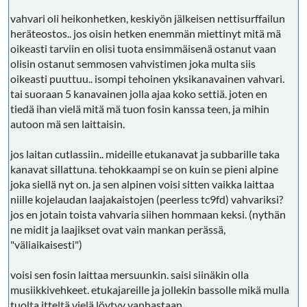
vahvari oli heikonhetken, keskiyön jälkeisen nettisurffailun
heräteostos.. jos oisin hetken enemmän miettinyt mitä mä
oikeasti tarviin en olisi tuota ensimmäisenä ostanut vaan
olisin ostanut semmosen vahvistimen joka multa siis
oikeasti puuttuu.. isompi tehoinen yksikanavainen vahvari.
tai suoraan 5 kanavainen jolla ajaa koko settiä. joten en
tiedä ihan vielä mitä mä tuon fosin kanssa teen, ja mihin
autoon mä sen laittaisin.
jos laitan cutlassiin.. mideille etukanavat ja subbarille taka
kanavat sillattuna. tehokkaampi se on kuin se pieni alpine
joka siellä nyt on. ja sen alpinen voisi sitten vaikka laittaa
niille kojelaudan laajakaistojen (peerless tc9fd) vahvariksi?
jos en jotain toista vahvaria siihen hommaan keksi. (nythän
ne midit ja laajikset ovat vain mankan perässä,
"väliaikaisesti")
voisi sen fosin laittaa mersuunkin. saisi siinäkin olla
musiikkivehkeet. etukajareille ja jollekin bassolle mikä mulla
tuolta itteltä vielä löytyy vanhastaan.