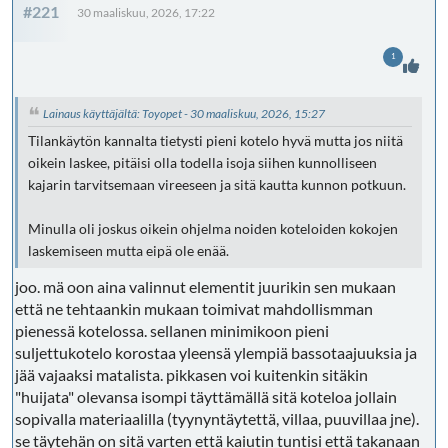
#221
30 maaliskuu, 2026, 17:22
1
Lainaus käyttäjältä: Toyopet - 30 maaliskuu, 2026, 15:27
Tilankäytön kannalta tietysti pieni kotelo hyvä mutta jos niitä
oikein laskee, pitäisi olla todella isoja siihen kunnolliseen
kajarin tarvitsemaan vireeseen ja sitä kautta kunnon potkuun.
Minulla oli joskus oikein ohjelma noiden koteloiden kokojen
laskemiseen mutta eipä ole enää.
joo. mä oon aina valinnut elementit juurikin sen mukaan
että ne tehtaankin mukaan toimivat mahdollismman
pienessä kotelossa. sellanen minimikoon pieni
suljettukotelo korostaa yleensä ylempiä bassotaajuuksia ja
jää vajaaksi matalista. pikkasen voi kuitenkin sitäkin
"huijata" olevansa isompi täyttämällä sitä koteloa jollain
sopivalla materiaalilla (tyynyntäytettä, villaa, puuvillaa jne).
se täytehän on sitä varten että kaiutin tuntisi että takanaan