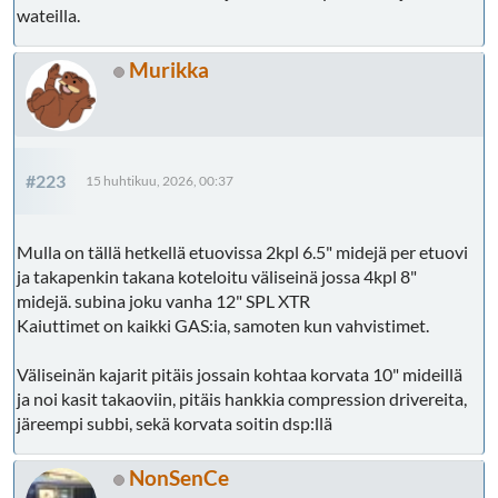
wateilla.
Murikka
#223
15 huhtikuu, 2026, 00:37
Mulla on tällä hetkellä etuovissa 2kpl 6.5" midejä per etuovi
ja takapenkin takana koteloitu väliseinä jossa 4kpl 8"
midejä. subina joku vanha 12" SPL XTR
Kaiuttimet on kaikki GAS:ia, samoten kun vahvistimet.
Väliseinän kajarit pitäis jossain kohtaa korvata 10" mideillä
ja noi kasit takaoviin, pitäis hankkia compression drivereita,
järeempi subbi, sekä korvata soitin dsp:llä
NonSenCe