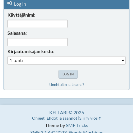
Log in
Käyttäjänimi:
Salasana:
Kirjautumisajan kesto:
Unohtuiko salasana?
KELLARI © 2026
Ohjeet
Ehdot ja säännöt
Siirry ylös
Theme by
SMF Tricks
SMF 2.1.4 © 2023
,
Simple Machines