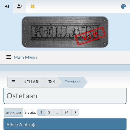
Main Menu
KELLARI
Tori
Ostetaan
Ostetaan
Sivuja
2
...
24
1
SIIRRY ALAS
Aihe
/
Aloittaja