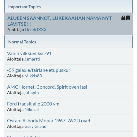
Important Topics
ALUEEN SÄÄNNÖT, LUKEKAAHAN NÄMÄ NYT
LÄVITSE!!!
Aloittaja
HendriXXX
Normal Topics
Vanin vilkkuviiksi -91
Aloittaja
Jsmartti
-59 galaxie/fairlane etupuskuri
Aloittaja
Mikkis83
AMC Hornet, Concord, Spirit oven lasi
Aloittaja
juhapih
Ford transit alle 2000 vm.
Aloittaja
Nikuzai
Ostan: A-body Mopar 1967-76 2D ovet
Aloittaja
Gary Grand