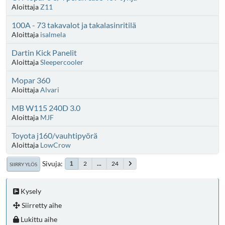
Aloittaja
Z11
100A - 73 takavalot ja takalasinritilä
Aloittaja
isalmela
Dartin Kick Panelit
Aloittaja
Sleepercooler
Mopar 360
Aloittaja
Alvari
MB W115 240D 3.0
Aloittaja
MJF
Toyota j160/vauhtipyörä
Aloittaja
LowCrow
Sivuja
2
...
24
1
SIIRRY YLÖS
Kysely
Siirretty aihe
Lukittu aihe