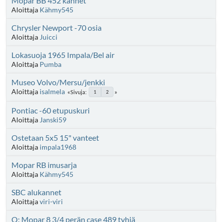
Mopar BB 452 kannet
Aloittaja
Kähmy545
Chrysler Newport -70 osia
Aloittaja
Juicci
Lokasuoja 1965 Impala/Bel air
Aloittaja
Pumba
Museo Volvo/Mersu/jenkki
Aloittaja
isalmela
Sivuja
1
2
Pontiac -60 etupuskuri
Aloittaja
Janski59
Ostetaan 5x5 15" vanteet
Aloittaja
impala1968
Mopar RB imusarja
Aloittaja
Kähmy545
SBC alukannet
Aloittaja
viri-viri
O: Mopar 8 3/4 perän case 489 tyhjä