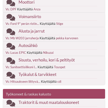
Moottori
Vs: DPF
Käyttäjältä
Anza
Voimansiirto
Vs: Ford 9" perän ristin...
Käyttäjältä
Stige
Alusta ja jarrut
Vs: Mb W203 jarruherja
Käyttäjältä
pekka karvonen
Autosähkö
Vs: Lucas EPIC
Käyttäjältä
Nikuzai
Sisusta, verhoilu, kori & peltityöt
Vs: Saniteettisilikoni l...
Käyttäjältä
Toyopet
Työkalut & tarvikkeet
Vs: Hitsaukseen liittyvä...
Käyttäjältä
cdi
Työkoneet & raskas kalusto
Traktorit & muut maatalouskoneet