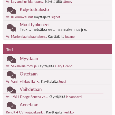
Vs: Leyland lusikkahaaru...
Käyttäjältä
sämpy
Kuljetuskalusto
Vs: Kuormavaunut
Käyttäjältä
signet
Muut työkoneet
Trukit, metsäkoneet, maanrakennus jne.
Vs: Marion laahakauhakon...
Käyttäjältä
jusape
Tori
Myydään
Vs: Sekalaisia romuja
Käyttäjältä
Gary Grand
Ostetaan
Vs: Vanin vilkkuviiksi -...
Käyttäjältä
Jussi
Vaihdetaan
Vs: 1961 Dodge Seneca va...
Käyttäjältä
leivonharri
Annetaan
Renult 4 CV korjauskäsik...
Käyttäjältä
kerkko