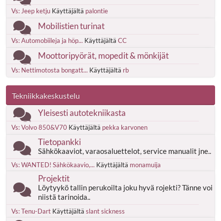
Vs: Jeep ketju
Käyttäjältä
palontie
Mobilistien turinat
Vs: Automobiileja ja höp...
Käyttäjältä
CC
Moottoripyörät, mopedit & mönkijät
Vs: Nettimotosta bongatt...
Käyttäjältä
rb
Tekniikkakeskustelu
Yleisesti autotekniikasta
Vs: Volvo 850&V70
Käyttäjältä
pekka karvonen
Tietopankki
Sähkökaaviot, varaosaluettelot, service manualit jne..
Vs: WANTED! Sähkökaavio,...
Käyttäjältä
monamuija
Projektit
Löytyykö tallin perukoilta joku hyvä rojekti? Tänne voi
niistä tarinoida..
Vs: Tenu-Dart
Käyttäjältä
slant sickness