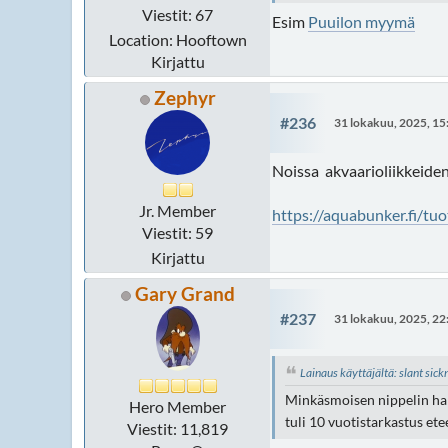
Viestit: 67
Esim
Puuilon myymä
Location: Hooftown
Kirjattu
Zephyr
#236
31 lokakuu, 2025, 15
Noissa akvaarioliikkeiden
Jr. Member
https://aquabunker.fi/tu
Viestit: 59
Kirjattu
Gary Grand
#237
31 lokakuu, 2025, 22
Lainaus käyttäjältä: slant sic
Minkäsmoisen nippelin hank
Hero Member
tuli 10 vuotistarkastus et
Viestit: 11,819