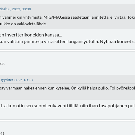
 lokakuu, 2025, 00:38
n välimerkin yhtymistä. MIG/MAGissa säädetään jännitettä, ei virtaa. Toki
uikko on vakiovirtalähde.
n invertterikoneiden kanssa...
n valittiin jännite ja virta sitten langansyötöllä. Nyt nää koneet
:08
08 syyskuu, 2025, 01:21
 ebay varmaan hakea ennen kun kyselee. On kyllä halpa pullo. Toi pyöreäpoh
ta kun otin sen suomijenkaventtiilillä, niin ihan tasapohjanen pullo
:43