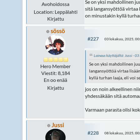
Se on yksi mahdollinen juu
Avohoidossa
sitä langansyöttöä virtaa 
Location: Leppälahti
on minustakin kyllä turhan
Kirjattu
sössö
#227
03 lokakuu, 2025, 00
Lainaus käyttäjältä: Jussi - 0
Se on yksi mahdollinen juu,
Hero Member
langansyöttöä virtaa lisääm
Viestit: 8,184
kyllä turhan laaja, eli voi 
En oo enää
Kirjattu
jos on noin alkeellinen nii
yhdessäkään sitä automaat
Varmaan parasta olisi koke
Jussi
#228
08 lokakuu, 2025, 00