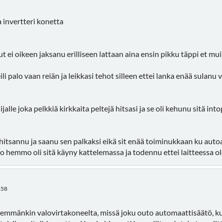
a invertteri konetta
, mut ei oikeen jaksanu erilliseen lattaan aina ensin pikku täppi et 
i palo vaan reiän ja leikkasi tehot silleen ettei lanka enää sulan
lijalle joka pelkkiä kirkkaita peltejä hitsasi ja se oli kehunu sitä 
a hitsannu ja saanu sen palkaksi eikä sit enää toiminukkaan ku autoa
 hemmo oli sitä käyny kattelemassa ja todennu ettei laitteessa ole
:58
mmänkin valovirtakoneelta, missä joku outo automaattisäätö, kuin 