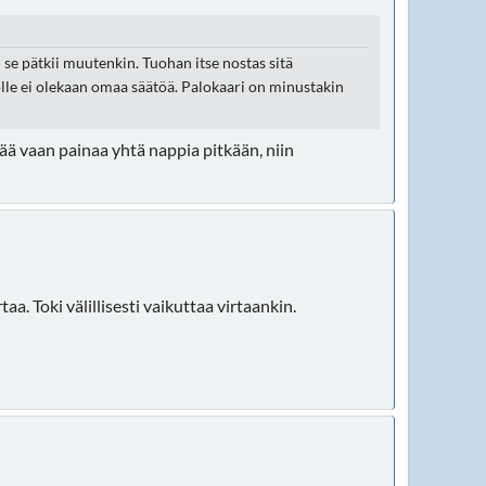
n se pätkii muutenkin. Tuohan itse nostas sitä
tölle ei olekaan omaa säätöä. Palokaari on minustakin
ää vaan painaa yhtä nappia pitkään, niin
. Toki välillisesti vaikuttaa virtaankin.