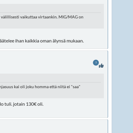
 välillisesti vaikuttaa virtaankin. MIG/MAG on
 säätelee ihan kaikkia oman älynsä mukaan.
3
jasuus kai oli joku homma että niitä ei "saa"
 tuli. jotain 130€ oli.