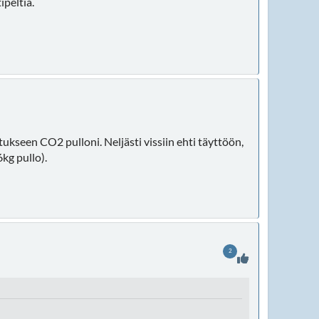
ipeltiä.
ukseen CO2 pulloni. Neljästi vissiin ehti täyttöön,
kg pullo).
2