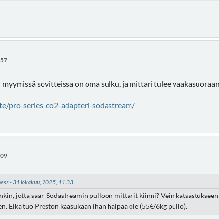
:57
 myymissä sovitteissa on oma sulku, ja mittari tulee vaakasuoraan,
ote/pro-series-co2-adapteri-sodastream/
:09
kness - 31 lokakuu, 2025, 11:33
in, jotta saan Sodastreamin pulloon mittarit kiinni? Vein katsastukseen C
een. Eikä tuo Preston kaasukaan ihan halpaa ole (55€/6kg pullo).