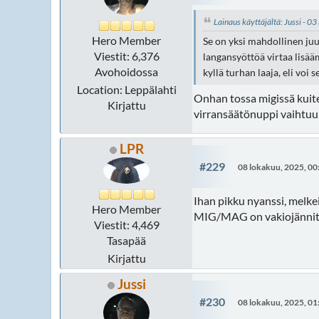
Lainaus käyttäjältä: Jussi - 0
Hero Member
Se on yksi mahdollinen juu,
Viestit: 6,376
langansyöttöä virtaa lisääm
Avohoidossa
kyllä turhan laaja, eli voi 
Location: Leppälahti
Onhan tossa migissä kuite
Kirjattu
virransäätönuppi vaihtuu l
LPR
#229
08 lokakuu, 2025, 00
Ihan pikku nyanssi, melkei
Hero Member
MIG/MAG on vakiojännite
Viestit: 4,469
Tasapää
Kirjattu
Jussi
#230
08 lokakuu, 2025, 01