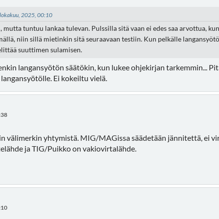
3 lokakuu, 2025, 00:10
 mutta tuntuu lankaa tulevan. Pulssilla sitä vaan ei edes saa arvottua, ku
ällä, niin sillä mietinkin sitä seuraavaan testiin. Kun pelkälle langansyö
selittää suuttimen sulamisen.
nkin langansyötön säätökin, kun lukee ohjekirjan tarkemmin... Pit
angansyötölle. Ei kokeiltu vielä.
:38
n välimerkin yhtymistä. MIG/MAGissa säädetään jännitettä, ei virtaa
lähde ja TIG/Puikko on vakiovirtalähde.
:10