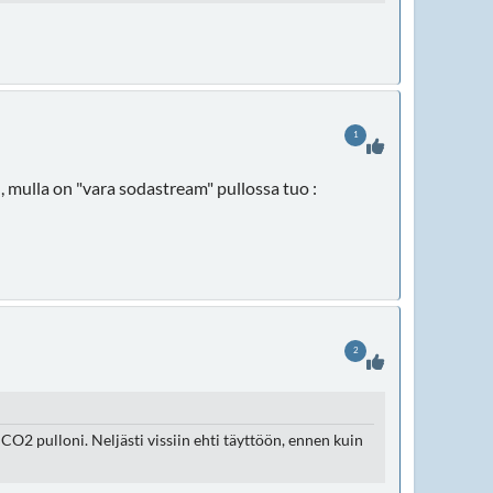
1
 mulla on "vara sodastream" pullossa tuo :
2
O2 pulloni. Neljästi vissiin ehti täyttöön, ennen kuin