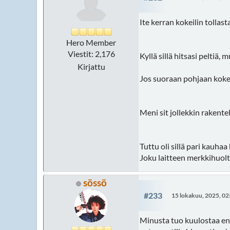
Ite kerran kokeilin tollast
Hero Member
Viestit: 2,176
Kyllä sillä hitsasi peltiä
Kirjattu
Jos suoraan pohjaan kokeil
Meni sit jollekkin rakente
Tuttu oli sillä pari kauha
Joku laitteen merkkihuolto
sössö
#233
15 lokakuu, 2025, 02
Minusta tuo kuulostaa ene