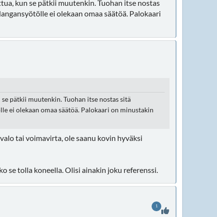
ottua, kun se pätkii muutenkin. Tuohan itse nostas
le langansyötölle ei olekaan omaa säätöä. Palokaari
n se pätkii muutenkin. Tuohan itse nostas sitä
tölle ei olekaan omaa säätöä. Palokaari on minustakin
s valo tai voimavirta, ole saanu kovin hyväksi
 se tolla koneella. Olisi ainakin joku referenssi.
1