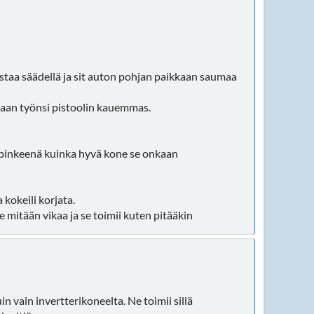
muistaa säädellä ja sit auton pohjan paikkaan saumaa
u vaan työnsi pistoolin kauemmas.
intopinkeenä kuinka hyvä kone se onkaan
 kokeili korjata.
 mitään vikaa ja se toimii kuten pitääkin
vain invertterikoneelta. Ne toimii sillä