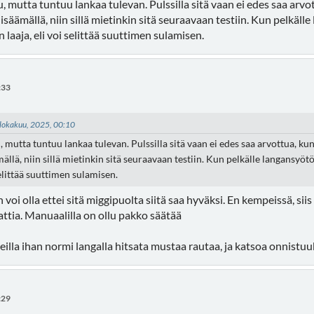
, mutta tuntuu lankaa tulevan. Pulssilla sitä vaan ei edes saa arv
lisäämällä, niin sillä mietinkin sitä seuraavaan testiin. Kun pelkäl
 laaja, eli voi selittää suuttimen sulamisen.
:33
3 lokakuu, 2025, 00:10
 mutta tuntuu lankaa tulevan. Pulssilla sitä vaan ei edes saa arvottua, ku
ällä, niin sillä mietinkin sitä seuraavaan testiin. Kun pelkälle langansyö
selittää suuttimen sulamisen.
n voi olla ettei sitä miggipuolta siitä saa hyväksi. En kempeissä, sii
tia. Manuaalilla on ollu pakko säätää
illa ihan normi langalla hitsata mustaa rautaa, ja katsoa onnistuuko
:29