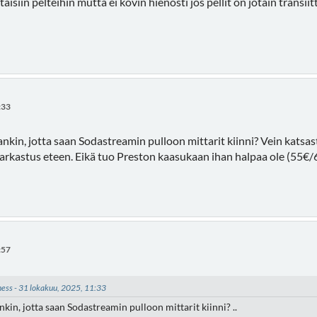
isiin pelteihin mutta ei kovin hienosti jos pellit on jotain transiitt
:33
kin, jotta saan Sodastreamin pulloon mittarit kiinni? Vein katsast
tarkastus eteen. Eikä tuo Preston kaasukaan ihan halpaa ole (55€/6
:57
kness - 31 lokakuu, 2025, 11:33
in, jotta saan Sodastreamin pulloon mittarit kiinni? ..