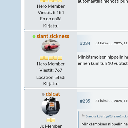
automaatilla hienosti puhta
Hero Member
Viestit: 8,184
En oo enää
Kirjattu
slant sickness
#234
31 lokakuu, 2025, 11
Minkäsmoisen nippelin han
ennen kuin tuli 10 vuotis
Hero Member
Viestit: 767
Location: Stadi
Kirjattu
dslcat
#235
31 lokakuu, 2025, 11
Lainaus käyttäjältä: slant sic
Minkäsmoisen nippelin hank
Jr. Member