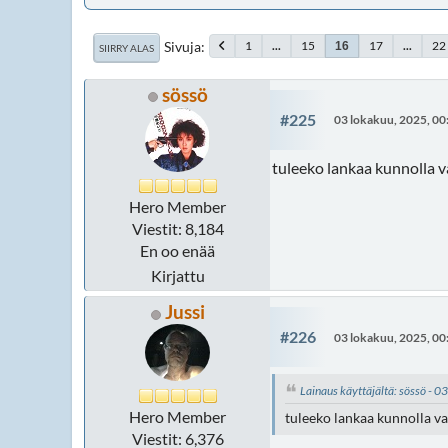
Sivuja
1
...
15
17
...
22
16
SIIRRY ALAS
sössö
#225
03 lokakuu, 2025, 00
tuleeko lankaa kunnolla va
Hero Member
Viestit: 8,184
En oo enää
Kirjattu
Jussi
#226
03 lokakuu, 2025, 00
Lainaus käyttäjältä: sössö - 
Hero Member
tuleeko lankaa kunnolla va
Viestit: 6,376