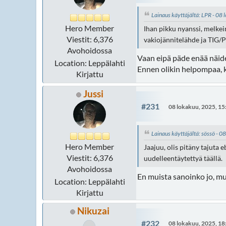
Lainaus käyttäjältä: LPR - 08
Hero Member
Ihan pikku nyanssi, melkei
Viestit: 6,376
vakiojännitelähde ja TIG/P
Avohoidossa
Vaan eipä päde enää näide
Location: Leppälahti
Ennen olikin helpompaa, ku
Kirjattu
Jussi
#231
08 lokakuu, 2025, 15
Lainaus käyttäjältä: sössö - 
Hero Member
Jaajuu, olis pitäny tajuta
Viestit: 6,376
uudelleentäytettyä täällä.
Avohoidossa
En muista sanoinko jo, mut
Location: Leppälahti
Kirjattu
Nikuzai
#232
08 lokakuu, 2025, 18