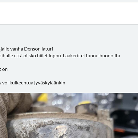
ajalle vanha Denson laturi
ihalle että olisko hiilet loppu. Laakerit ei tunnu huonoilta
t on
us voi kulkeentua jyväskyläänkin