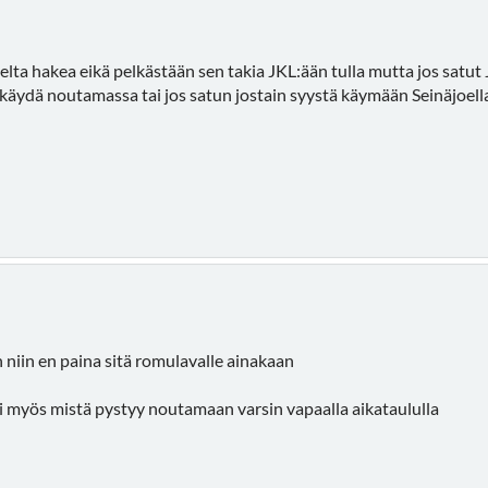
oelta hakea eikä pelkästään sen takia JKL:ään tulla mutta jos satut
 käydä noutamassa tai jos satun jostain syystä käymään Seinäjoella
 niin en paina sitä romulavalle ainakaan
i myös mistä pystyy noutamaan varsin vapaalla aikataululla