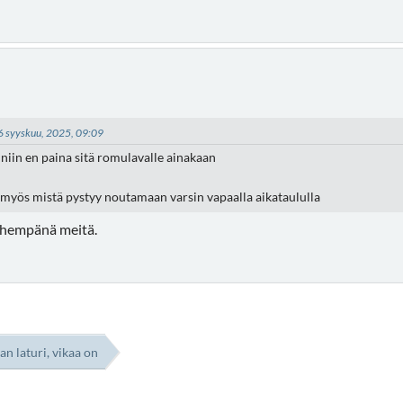
16 syyskuu, 2025, 09:09
niin en paina sitä romulavalle ainakaan
 myös mistä pystyy noutamaan varsin vapaalla aikataululla
ähempänä meitä.
n laturi, vikaa on