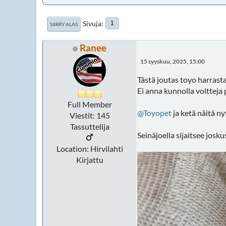
Sivuja
1
SIIRRY ALAS
Ranee
15 syyskuu, 2025, 15:00
Tästä joutas toyo harrast
Ei anna kunnolla voltteja p
Full Member
@Toyopet
ja ketä näitä ny
Viestit: 145
Tassuttelija
Seinäjoella sijaitsee josk
Location: Hirvilahti
Kirjattu