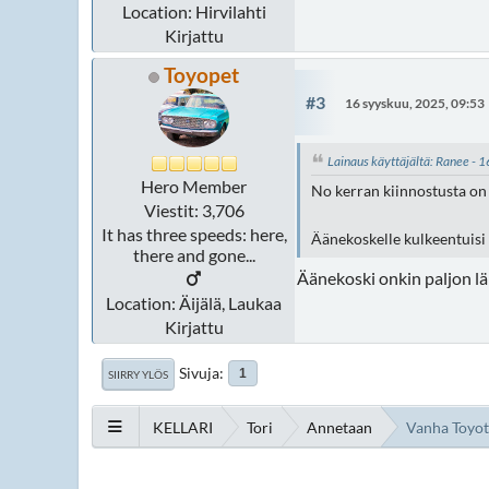
Location: Hirvilahti
Kirjattu
Toyopet
#3
16 syyskuu, 2025, 09:53
Lainaus käyttäjältä: Ranee - 
Hero Member
No kerran kiinnostusta on 
Viestit: 3,706
It has three speeds: here,
Äänekoskelle kulkeentuisi
there and gone...
Äänekoski onkin paljon l
Location: Äijälä, Laukaa
Kirjattu
Sivuja
1
SIIRRY YLÖS
KELLARI
Tori
Annetaan
Vanha Toyota