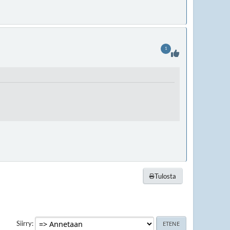
1
Tulosta
Siirry