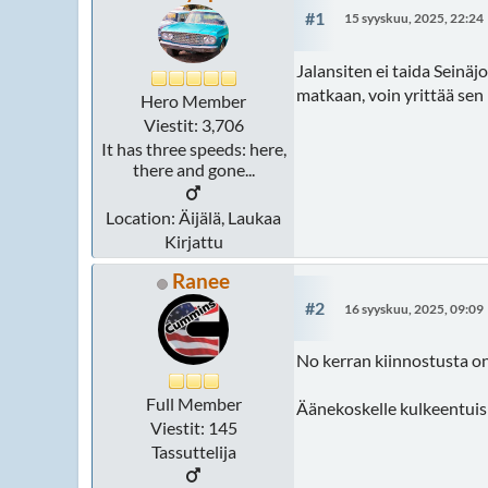
#1
15 syyskuu, 2025, 22:24
Jalansiten ei taida Seinäj
matkaan, voin yrittää sen
Hero Member
Viestit: 3,706
It has three speeds: here,
there and gone...
Location: Äijälä, Laukaa
Kirjattu
Ranee
#2
16 syyskuu, 2025, 09:09
No kerran kiinnostusta on
Full Member
Äänekoskelle kulkeentuis
Viestit: 145
Tassuttelija