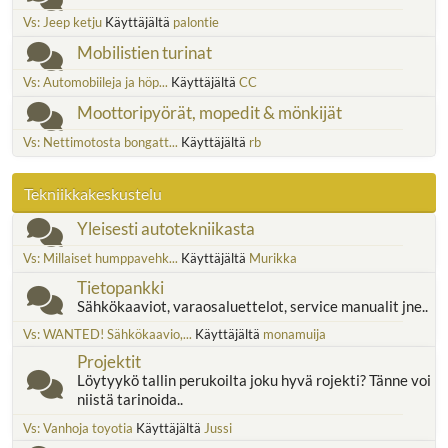
Vs: Jeep ketju
Käyttäjältä
palontie
Mobilistien turinat
Vs: Automobiileja ja höp...
Käyttäjältä
CC
Moottoripyörät, mopedit & mönkijät
Vs: Nettimotosta bongatt...
Käyttäjältä
rb
Tekniikkakeskustelu
Yleisesti autotekniikasta
Vs: Millaiset humppavehk...
Käyttäjältä
Murikka
Tietopankki
Sähkökaaviot, varaosaluettelot, service manualit jne..
Vs: WANTED! Sähkökaavio,...
Käyttäjältä
monamuija
Projektit
Löytyykö tallin perukoilta joku hyvä rojekti? Tänne voi
niistä tarinoida..
Vs: Vanhoja toyotia
Käyttäjältä
Jussi