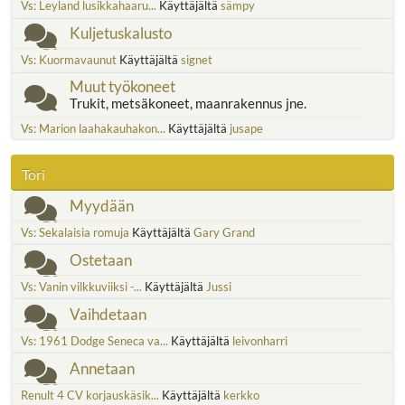
Vs: Leyland lusikkahaaru...
Käyttäjältä
sämpy
Kuljetuskalusto
Vs: Kuormavaunut
Käyttäjältä
signet
Muut työkoneet
Trukit, metsäkoneet, maanrakennus jne.
Vs: Marion laahakauhakon...
Käyttäjältä
jusape
Tori
Myydään
Vs: Sekalaisia romuja
Käyttäjältä
Gary Grand
Ostetaan
Vs: Vanin vilkkuviiksi -...
Käyttäjältä
Jussi
Vaihdetaan
Vs: 1961 Dodge Seneca va...
Käyttäjältä
leivonharri
Annetaan
Renult 4 CV korjauskäsik...
Käyttäjältä
kerkko