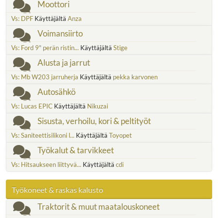
Moottori
Vs: DPF
Käyttäjältä
Anza
Voimansiirto
Vs: Ford 9" perän ristin...
Käyttäjältä
Stige
Alusta ja jarrut
Vs: Mb W203 jarruherja
Käyttäjältä
pekka karvonen
Autosähkö
Vs: Lucas EPIC
Käyttäjältä
Nikuzai
Sisusta, verhoilu, kori & peltityöt
Vs: Saniteettisilikoni l...
Käyttäjältä
Toyopet
Työkalut & tarvikkeet
Vs: Hitsaukseen liittyvä...
Käyttäjältä
cdi
Työkoneet & raskas kalusto
Traktorit & muut maatalouskoneet