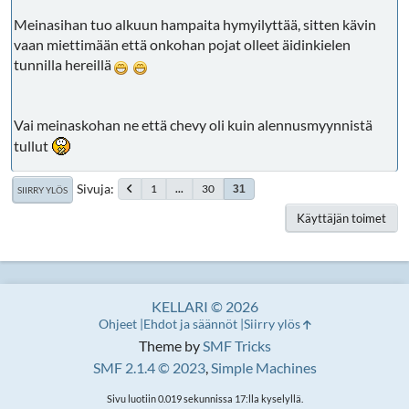
Meinasihan tuo alkuun hampaita hymyilyttää, sitten kävin
vaan miettimään että onkohan pojat olleet äidinkielen
tunnilla hereillä
Vai meinaskohan ne että chevy oli kuin alennusmyynnistä
tullut
Sivuja
1
...
30
31
SIIRRY YLÖS
Käyttäjän toimet
KELLARI © 2026
Ohjeet
Ehdot ja säännöt
Siirry ylös
Theme by
SMF Tricks
SMF 2.1.4 © 2023
,
Simple Machines
Sivu luotiin 0.019 sekunnissa 17:lla kyselyllä.