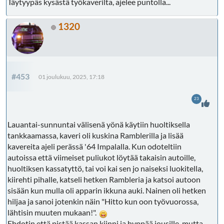
Täytyypäs kysästä työkaverilta, ajelee puntolla...
1320
#453
01 joulukuu, 2025, 17:18
23
Lauantai-sunnuntai välisenä yönä käytiin huoltiksella
tankkaamassa, kaveri oli kuskina Ramblerilla ja lisää
kavereita ajeli perässä '64 Impalalla. Kun odoteltiin
autoissa että viimeiset puliukot löytää takaisin autoille,
huoltiksen kassatyttö, tai voi kai sen jo naiseksi luokitella,
kiirehti pihalle, katseli hetken Rambleria ja katsoi autoon
sisään kun mulla oli apparin ikkuna auki. Nainen oli hetken
hiljaa ja sanoi jotenkin näin "Hitto kun oon työvuorossa,
lähtisin muuten mukaan!".
Ehdotin että pistää kassan kiinni ja hyppää jousille, mutta