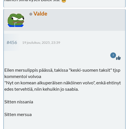
Valde
#456
19 joulukuu, 2025, 23:39
2
Eilen mersulippis päässä, takissa "keski-suomen taksit" tjsp
kommentoi volvoa
"Nyt on komean alkuperäisen näköinen volvo", enkä ehtinyt
edes tervehtiä, niin kehuikin jo saabia.
Sitten nissania
Sitten mersua