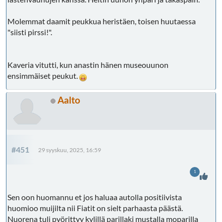
Molemmat daamit peukkua heristäen, toisen huutaessa
"siisti pirssi!".
Kaveria vitutti, kun anastin hänen museouunon
ensimmäiset peukut.
Aalto
#451
29 syyskuu, 2025, 16:59
1
Sen oon huomannu et jos haluaa autolla positiivista
huomioo muijilta nii Fiatit on sielt parhaasta päästä.
Nuorena tuli pyörittyy kylillä parillaki mustalla moparilla