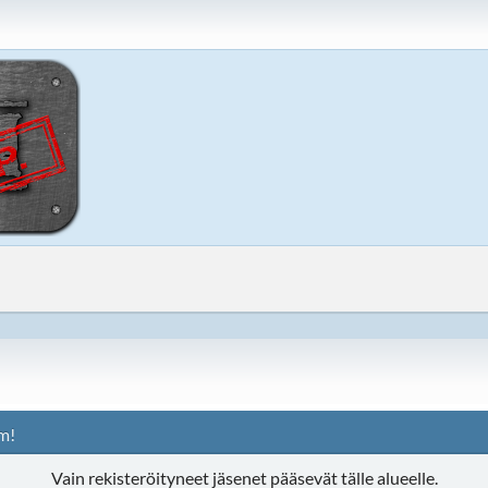
m!
Vain rekisteröityneet jäsenet pääsevät tälle alueelle.