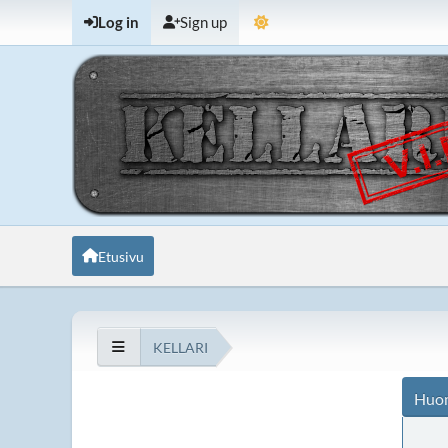
Log in
Sign up
Etusivu
KELLARI
Huo