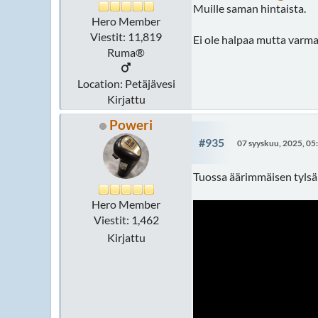
Muille saman hintaista.
Hero Member
Viestit: 11,819
Ei ole halpaa mutta varm
Ruma®
Location: Petäjävesi
Kirjattu
Poweri
#935
07 syyskuu, 2025, 05
Tuossa äärimmäisen tylsä 
Hero Member
Viestit: 1,462
Kirjattu