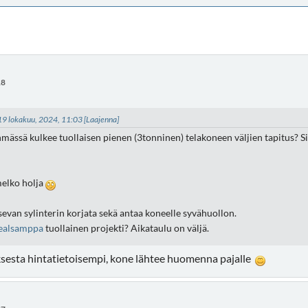
18
- 19 lokakuu, 2024, 11:03
[Laajenna]
ässä kulkee tuollaisen pienen (3tonninen) telakoneen väljien tapitus? Si
melko holja
sevan sylinterin korjata sekä antaa koneelle syvähuollon.
ealsamppa
tuollainen projekti? Aikataulu on väljä.
ksesta hintatietoisempi, kone lähtee huomenna pajalle
ä kyselisi? Kone on tässä ylä-Pirkanmaalla.