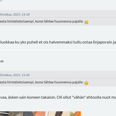
07
- 20 elokuu, 2025, 14:18
sesta hintatietoisempi, kone lähtee huomenna pajalle
luokkaa ku yks puheli et ois halvemmaksi tullu ostaa linjaporain j
:48
- 20 elokuu, 2025, 14:18
sesta hintatietoisempi, kone lähtee huomenna pajalle
avaa, äsken sain koneen takaisin. Oli ollut "vähän" ehtoolla nuot 