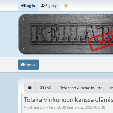
Log in
Sign up
Etusivu
KELLARI
Työkoneet & raskas kalusto
M
Telakaivinkoneen kanssa elämi
Aloittaja Gary Grand, 03 heinäkuu, 2020, 09:08