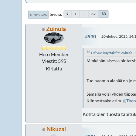
Sivuja
1
...
62
63
SIIRRY ALAS
Zuinula
#930
20 elokuu, 2025, 14:
Lainaus käyttäjältä: Zuinula 
Hero Member
Viestit: 595
Minkähänlaisessa hintaryhm
Kirjattu
Tuo puomin alapää on jo 
Samalla voisi yhden tiippa
Kiinnostaako esim.
@Ther
Kohta olen tuosta tapitu
Tai onko jotain ideaa mist
Nikuzai