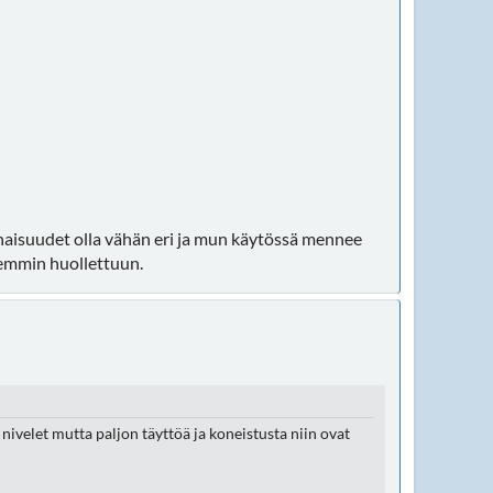
inaisuudet olla vähän eri ja mun käytössä mennee
remmin huollettuun.
nivelet mutta paljon täyttöä ja koneistusta niin ovat