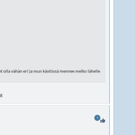
et olla vähän eri ja mun käytössä mennee melko lähelle
ät
4