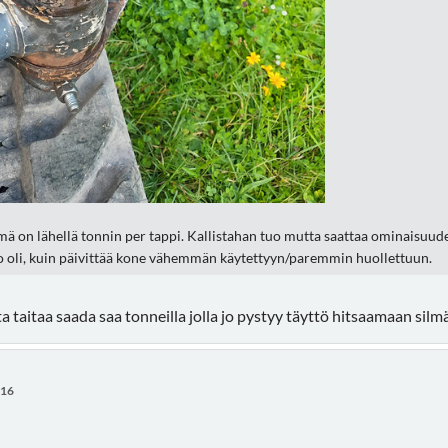
mä on lähellä tonnin per tappi. Kallistahan tuo mutta saattaa ominaisuud
uo oli, kuin päivittää kone vähemmän käytettyyn/paremmin huollettuun.
tta taitaa saada saa tonneilla jolla jo pystyy täyttö hitsaamaan silm
:16