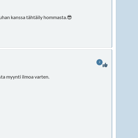
auhan kanssa tähtäily hommasta.😎
2
ta myynti ilmoa varten.