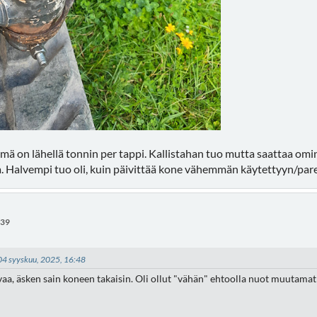
hmä on lähellä tonnin per tappi. Kallistahan tuo mutta saattaa om
ja. Halvempi tuo oli, kuin päivittää kone vähemmän käytettyyn/pa
:39
- 04 syyskuu, 2025, 16:48
vaa, äsken sain koneen takaisin. Oli ollut "vähän" ehtoolla nuot muutamat 