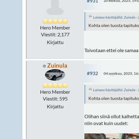
#931
20 elokuu, 2025, 19:
Lainaus käyttäjältä: Zuinula 
Kohta olen tuosta tapituk
Hero Member
Viestit: 2,177
Kirjattu
Toivotaan ettei ole samaa 
Zuinula
#932
04 syyskuu, 2025, 16
Lainaus käyttäjältä: Zuinula 
Hero Member
Viestit: 595
Kohta olen tuosta tapituk
Kirjattu
Olihan siinä ollut kalhett
niin ovat kuin uudet: