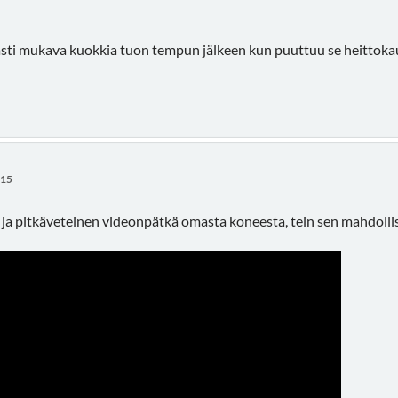
asti mukava kuokkia tuon tempun jälkeen kun puuttuu se heittok
:15
ja pitkäveteinen videonpätkä omasta koneesta, tein sen mahdollis