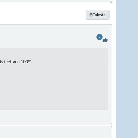
Tulosta
2
is teettäen 100%.