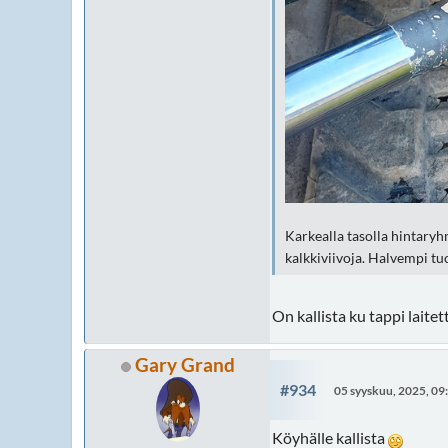
Karkealla tasolla hintaryh
kalkkiviivoja. Halvempi t
On kallista ku tappi laite
Gary Grand
#934
05 syyskuu, 2025, 09
Köyhälle kallista