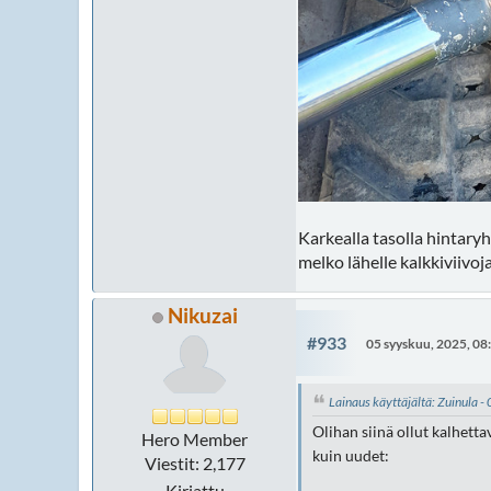
Karkealla tasolla hintary
melko lähelle kalkkiviivo
Nikuzai
#933
05 syyskuu, 2025, 08
Lainaus käyttäjältä: Zuinula 
Olihan siinä ollut kalhetta
Hero Member
kuin uudet:
Viestit: 2,177
Kirjattu