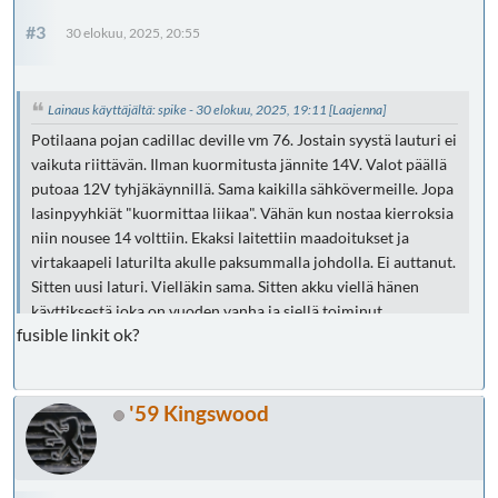
#3
30 elokuu, 2025, 20:55
Lainaus käyttäjältä: spike - 30 elokuu, 2025, 19:11
[Laajenna]
Potilaana pojan cadillac deville vm 76. Jostain syystä lauturi ei
vaikuta riittävän. Ilman kuormitusta jännite 14V. Valot päällä
putoaa 12V tyhjäkäynnillä. Sama kaikilla sähkövermeille. Jopa
lasinpyyhkiät "kuormittaa liikaa". Vähän kun nostaa kierroksia
niin nousee 14 volttiin. Ekaksi laitettiin maadoitukset ja
virtakaapeli laturilta akulle paksummalla johdolla. Ei auttanut.
Sitten uusi laturi. Vielläkin sama. Sitten akku viellä hänen
käyttiksestä joka on vuoden vanha ja siellä toiminut
fusible linkit ok?
moiitteetta. Ei auta. Onko hyviä ideoita mistä alkaa moista
vikaa metsästämään. Itseltä loppuu ideat. Onko tollasesta
jotain spesifistä mitä pitäis huomioida? Ainakin on
monimutkaiset sähköt. Keksi just hyvän ekan jenkin.
'59 Kingswood