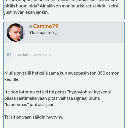
pitäis huomioida? Ainakin on monimutkaiset sähköt. Keksi
just hyvän ekan jenkin.
Camino79
Ykä-maisteri ;)
#1
30 elokuu, 2025, 19:24
Mulla on tällä hetkellä sama kun swappasin ton 350 osmon
keulille.
Ite oon lotonnu että ei toi perus "hyppyjohto" kytkentä
piisaa säätimelle vaan pitäs vaihtaa signaalipiuha
"kauemmas" johtosarjaan.
Tai sit on vaan säädin hyytyny.