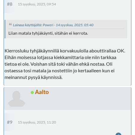
#8
15 syyskuu, 2025, 09:54
Lainaus käyttäjältä: Poweri - 14 syyskuu, 2025, 05:40
Liian matala tyhjäkäynti, sitähän ei kerrota.
Kierrosluku tyhjäkäynnillä korvakuulolla abouttirallaa OK.
Eihän moisessa lotjassa kiekkamittaria ole niin tarkkaa
tietoa ei ole. Voishan sitä toki vähän ehkä nostaa. Oli
ostaessa tosi matala ja nostettiin jo kertaalleen kun ei
meinannut pysyä käynnissä.
Aalto
#9
15 syyskuu, 2025, 11:20