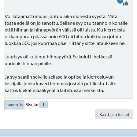
2
Voi lataamattomuus johtuu aika monesta syystä. Mitä
tossa edellä on jo sanottu. Sellane syy osu taannoin kohalle
että hihnan ja hihnapyörän välissä oli luisto. Ku kierroksia
oli kampuran päässä noin 600 nii hihna kulki vaan jotain
luokkaa 500 jos kuormaa oli.ei riittäny sitte lataukseen ne.
Juurisyy oli kulunut hihnapyörä. Se kulutti hetkessä
uudenki hihnan pilalle.
Ja syy saatiin selville sellasella optisella kierrosluvun
laskijalla jonka kaveri hommas jostain putiikista. Laite
kattos kiekat maalikynällä laitetuista merkeistä.
Sivuja
1
SIIRRY YLÖS
Käyttäjän toimet