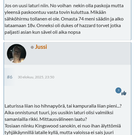
Jos on uusi laturi niin. No voihan nekin olla paskoja mutta
yleensä paskoontuu vasta tovin kuluttua. Mikään
sähköhirmu tollanen ei ole. Omasta 74 meni säädin ja alko
lataamaan 18v. Onneksi oli dukes of hazzard torvet jotka
paljasti asian kun sävel oli aika nopsa
Jussi
#6
30 elokuu, 2025, 23:50
3
Laturissa liian iso hihnapyörä, tai kampuralla liian pieni...?
Aika onnistunut tuuri, jos uusikin laturi olisi valmiiksi
samanlailla rikki. Mittausvälineen laatu?
Tosiaan niinku Kingswood sanokin, ei nuo ihan älyttömiä
tyhjäkäynnillä lataile kyllä, mutta valoissa ei sais juuri