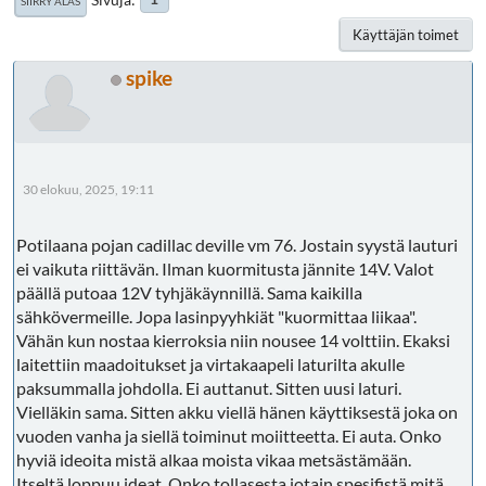
SIIRRY ALAS
Käyttäjän toimet
spike
30 elokuu, 2025, 19:11
Potilaana pojan cadillac deville vm 76. Jostain syystä lauturi
ei vaikuta riittävän. Ilman kuormitusta jännite 14V. Valot
päällä putoaa 12V tyhjäkäynnillä. Sama kaikilla
sähkövermeille. Jopa lasinpyyhkiät "kuormittaa liikaa".
Vähän kun nostaa kierroksia niin nousee 14 volttiin. Ekaksi
laitettiin maadoitukset ja virtakaapeli laturilta akulle
paksummalla johdolla. Ei auttanut. Sitten uusi laturi.
Vielläkin sama. Sitten akku viellä hänen käyttiksestä joka on
vuoden vanha ja siellä toiminut moiitteetta. Ei auta. Onko
hyviä ideoita mistä alkaa moista vikaa metsästämään.
Itseltä loppuu ideat. Onko tollasesta jotain spesifistä mitä