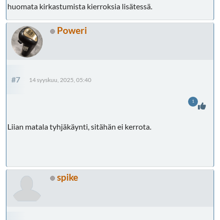
huomata kirkastumista kierroksia lisätessä.
Poweri
#7
14 syyskuu, 2025, 05:40
1
Liian matala tyhjäkäynti, sitähän ei kerrota.
spike