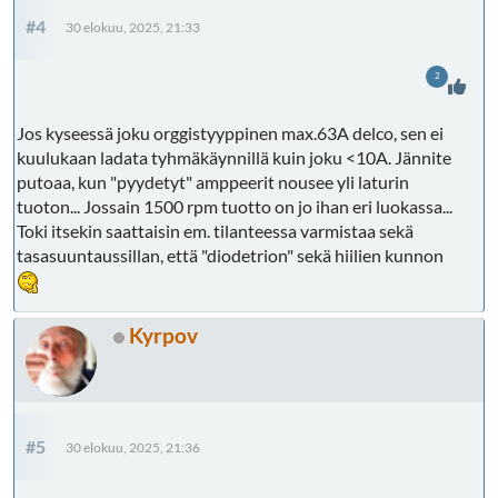
#4
30 elokuu, 2025, 21:33
2
Jos kyseessä joku orggistyyppinen max.63A delco, sen ei
kuulukaan ladata tyhmäkäynnillä kuin joku <10A. Jännite
putoaa, kun "pyydetyt" amppeerit nousee yli laturin
tuoton... Jossain 1500 rpm tuotto on jo ihan eri luokassa...
Toki itsekin saattaisin em. tilanteessa varmistaa sekä
tasasuuntaussillan, että "diodetrion" sekä hiilien kunnon
Kyrpov
#5
30 elokuu, 2025, 21:36