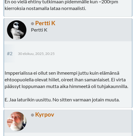
En oo vielä ehtiny tutkimaan pidemmälle kun ~200rpm
kierroksia nostamalla lataa normaalisti.
Pertti K
Pertti K
#2
30 elokuu, 2025, 20:25
Impperialissa ei ollut sen ihmeempi juttu kuin elämänsä
ehtoopuolella olevat hiilet, oireet ihan samanlaiset. Ei virta
päässyt loppumaan mutta aika himmeetä oli tuhjakaunnilla.
E. Jaa laturikin uusittu. No sitten varmaan jotain muuta.
Kyrpov