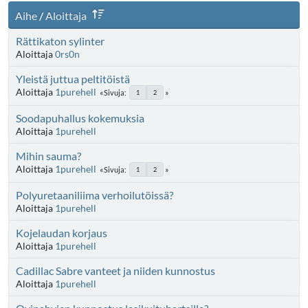
Aihe
/
Aloittaja
Rättikaton sylinter
Aloittaja
0rs0n
Yleistä juttua peltitöistä
Aloittaja
1purehell
Sivuja
1
2
Soodapuhallus kokemuksia
Aloittaja
1purehell
Mihin sauma?
Aloittaja
1purehell
Sivuja
1
2
Polyuretaaniliima verhoilutöissä?
Aloittaja
1purehell
Kojelaudan korjaus
Aloittaja
1purehell
Cadillac Sabre vanteet ja niiden kunnostus
Aloittaja
1purehell