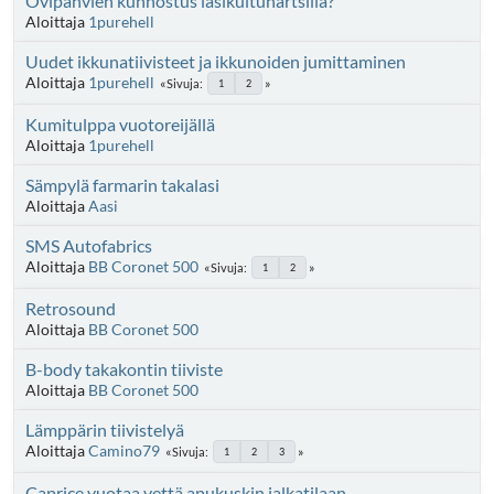
Ovipahvien kunnostus lasikuituhartsilla?
Aloittaja
1purehell
Uudet ikkunatiivisteet ja ikkunoiden jumittaminen
Aloittaja
1purehell
Sivuja
1
2
Kumitulppa vuotoreijällä
Aloittaja
1purehell
Sämpylä farmarin takalasi
Aloittaja
Aasi
SMS Autofabrics
Aloittaja
BB Coronet 500
Sivuja
1
2
Retrosound
Aloittaja
BB Coronet 500
B-body takakontin tiiviste
Aloittaja
BB Coronet 500
Lämppärin tiivistelyä
Aloittaja
Camino79
Sivuja
1
2
3
Caprice vuotaa vettä apukuskin jalkatilaan