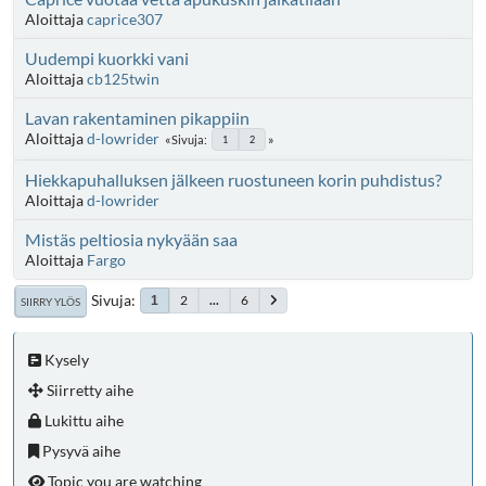
Aloittaja
caprice307
Uudempi kuorkki vani
Aloittaja
cb125twin
Lavan rakentaminen pikappiin
Aloittaja
d-lowrider
Sivuja
1
2
Hiekkapuhalluksen jälkeen ruostuneen korin puhdistus?
Aloittaja
d-lowrider
Mistäs peltiosia nykyään saa
Aloittaja
Fargo
Sivuja
2
...
6
1
SIIRRY YLÖS
Kysely
Siirretty aihe
Lukittu aihe
Pysyvä aihe
Topic you are watching