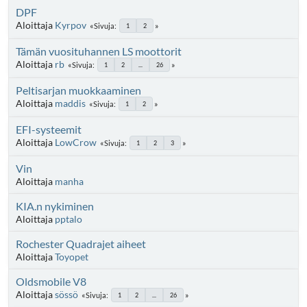
DPF
Aloittaja
Kyrpov
Sivuja
1
2
Tämän vuosituhannen LS moottorit
Aloittaja
rb
Sivuja
1
2
...
26
Peltisarjan muokkaaminen
Aloittaja
maddis
Sivuja
1
2
EFI-systeemit
Aloittaja
LowCrow
Sivuja
1
2
3
Vin
Aloittaja
manha
KIA.n nykiminen
Aloittaja
pptalo
Rochester Quadrajet aiheet
Aloittaja
Toyopet
Oldsmobile V8
Aloittaja
sössö
Sivuja
1
2
...
26