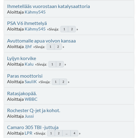
Ihmetellääs vuorostaan katalysaattoria
Aloittaja
Kähmy545
PSA V6 ihmettelyä
Aloittaja
Kähmy545
Sivuja
1
2
Avuttomalle apua volvon kansaa
Aloittaja
Jjhf
Sivuja
1
2
Lyijyn korvike
Aloittaja
Kalu
Sivuja
1
2
Paras moottorisi
Aloittaja
SauliK
Sivuja
1
2
Ratasjakopää.
Aloittaja
WBBC
Rochester Q-jet ja kohot.
Aloittaja
Jussi
Camaro 305 TBI -juttuja
Aloittaja
LPR
Sivuja
1
2
...
4