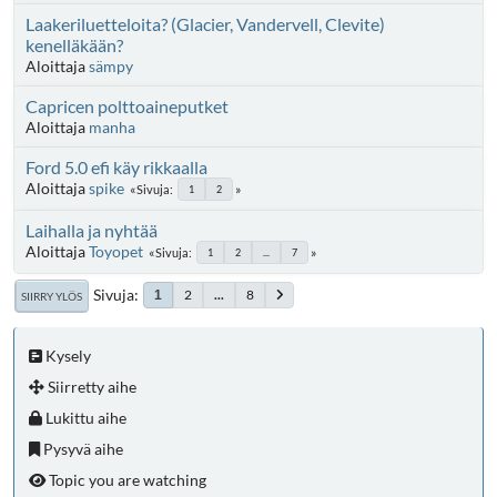
Laakeriluetteloita? (Glacier, Vandervell, Clevite)
kenelläkään?
Aloittaja
sämpy
Capricen polttoaineputket
Aloittaja
manha
Ford 5.0 efi käy rikkaalla
Aloittaja
spike
Sivuja
1
2
Laihalla ja nyhtää
Aloittaja
Toyopet
Sivuja
1
2
...
7
Sivuja
2
...
8
1
SIIRRY YLÖS
Kysely
Siirretty aihe
Lukittu aihe
Pysyvä aihe
Topic you are watching