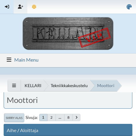
Main Menu
KELLARI
Tekniikkakeskustelu
Moottori
Moottori
Sivuja
2
...
8
1
SIIRRY ALAS
Aihe
/
Aloittaja