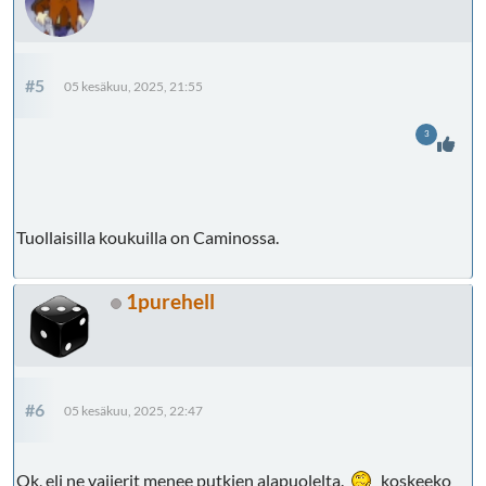
#5
05 kesäkuu, 2025, 21:55
3
Tuollaisilla koukuilla on Caminossa.
1purehell
#6
05 kesäkuu, 2025, 22:47
Ok, eli ne vaijerit menee putkien alapuolelta.
koskeeko