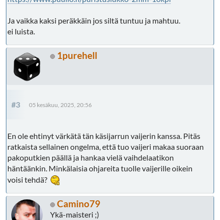
Ja vaikka kaksi peräkkäin jos siltä tuntuu ja mahtuu.
ei luista.
1purehell
#3
05 kesäkuu, 2025, 20:56
En ole ehtinyt värkätä tän käsijarrun vaijerin kanssa. Pitäs
ratkaista sellainen ongelma, että tuo vaijeri makaa suoraan
pakoputkien päällä ja hankaa vielä vaihdelaatikon
häntäänkin. Minkälaisia ohjareita tuolle vaijerille oikein
voisi tehdä?
Camino79
Ykä-maisteri ;)