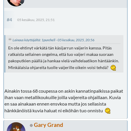
#4
05 kesäkuu, 2025, 21:51
Lainaus käyttäjältä: 1purehell - 05 kesäkuu, 2025, 20:56
En ole ehtinyt värkätä tän käsijarrun vaijerin kanssa. Pitäs
ratkaista sellainen ongelma, että tuo vaijeri makaa suoraan
pakoputkien päällä ja hankaa vielä vaihdelaatikon häntäänkin.
Minkälaisia ohjareita tuolle vaijerille oikein voisi tehdä?
Ainakin tossa 68 coupessa on askin kannatinpalkissa paikat
ihan vaan metallikoukuille joilla vaijereita ohjaillaan. Kuvia
en saa ainakaan ennen ensvkoa mutta jos sellasista
hänkkänöistä kuvia haluat ni eiköhän tuo onnistu
Gary Grand