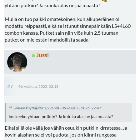
yhtään putkiin? Ja kuinka alas ne jää maasta?
Mulla on tuo palkki omatekoinen, kun alkuperäinen oli
modattu reippaasti, eikä se istunut sinnepäinkään LS+4L60
combon kanssa. Putket sain niin ylös kuin 2,5 tuuman
putket on mielestäni mahdollista saada.
Jussi
#7
06 kesäkuu, 2025, 03:18
Lainaus käyttäjältä: 1purehell - 05 kesäkuu, 2025, 22:47
koskeeko yhtään putkiin? Ja kuinka alas ne jää maasta?
Eikai sillä ole väliä jos vähän osuukin putkiin kirratessa. Ja
kovin alashan se ei voi pudota, jos on kiinni rungossa