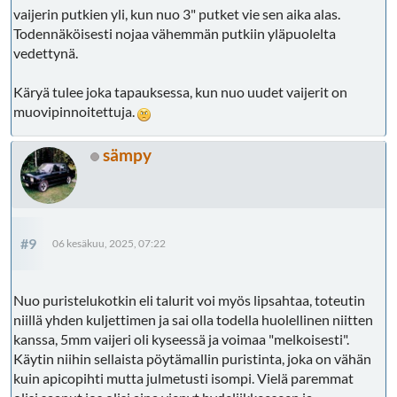
vaijerin putkien yli, kun nuo 3" putket vie sen aika alas.
Todennäköisesti nojaa vähemmän putkiin yläpuolelta
vedettynä.
Käryä tulee joka tapauksessa, kun nuo uudet vaijerit on
muovipinnoitettuja.
sämpy
#9
06 kesäkuu, 2025, 07:22
Nuo puristelukotkin eli talurit voi myös lipsahtaa, toteutin
niillä yhden kuljettimen ja sai olla todella huolellinen niitten
kanssa, 5mm vaijeri oli kyseessä ja voimaa "melkoisesti".
Käytin niihin sellaista pöytämallin puristinta, joka on vähän
kuin apicopihti mutta julmetusti isompi. Vielä paremmat