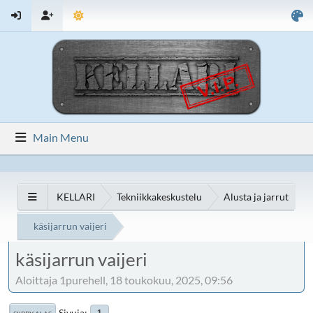
Main Menu
KELLARI
Tekniikkakeskustelu
Alusta ja jarrut
käsijarrun vaijeri
käsijarrun vaijeri
Aloittaja 1purehell, 18 toukokuu, 2025, 09:56
Sivuja
1