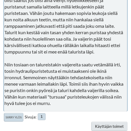
olisi saanut jos olisi aina vienyt hydeliikkeeseen ja
puristanut samalla laitteella millä letkujenkin päät
puristetaan. Vähän joutu hakemaan sopivia leukoja siellä
kun noita alkuun teetin, mutta niin hankalaa siellä
ramppaaminen jatkuvasti että piti saada joku oma laite.
Talurit kun kestää vain tasan yhden kerran puristaa yhdestä
kohdasta niin huolellinen saa olla. Ja vaijerin päät tosi
kärsivällisesti katkoa ohuella rälläkän laikalla hitaasti ettei
tumppuunnu tai sit ei mee enää talurista läpi.
Niin tosiaan on talureistakin vaijereita saatu vetämällä irti,
tosin hydraulipuristetusta ei muistaakseni ole ikinä
irronnut. Semmoinen näyttääkin tehdastekoiselta niin
menee varmaan leimallakin läpi. Toimii siis ihan hyvin vaikka
se puristin onkin pyöreä ja taluri kahdella vaijerilla soikea.
Vähän kun materiaali "tursuaa" puristeleukojen välissä niin
hyvä tulee jos ei murru.
Sivuja
1
SIIRRY YLÖS
Käyttäjän toimet