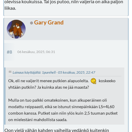
olevissa koukuissa. Tai jos putoo, niin vaijeria on aika paljon
liikaa.
Gary Grand
#8
06 kesäkuu, 2025, 06:31
Lainaus käyttäjältä: 1purehell - 05 kesäkuu, 2025, 22:47
Ok, eli ne vaijerit menee putkien alapuolelta.
koskeeko
yhtään putkiin? Ja kuinka alas ne jää maasta?
Mulla on tuo palkki omatekoinen, kun alkuperäinen oli
modattu reippaasti, eikä se istunut sinnepäinkään LS+4L60
combon kanssa. Putket sain niin ylös kuin 2,5 tuuman putket
on mielestäni mahdollista saada.
Oon vielä vähän kahden vaiheilla vedänkö kuitenkin