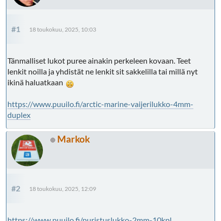
#1
18 toukokuu, 2025, 10:03
Tänmalliset lukot puree ainakin perkeleen kovaan. Teet
lenkit noilla ja yhdistät ne lenkit sit sakkelilla tai millä nyt
ikinä haluatkaan
https://www.puuilo.fi/arctic-marine-vaijerilukko-4mm-
duplex
Markok
#2
18 toukokuu, 2025, 12:09
https://www.puuilo.fi/puristuslukko-2mm-10kpl