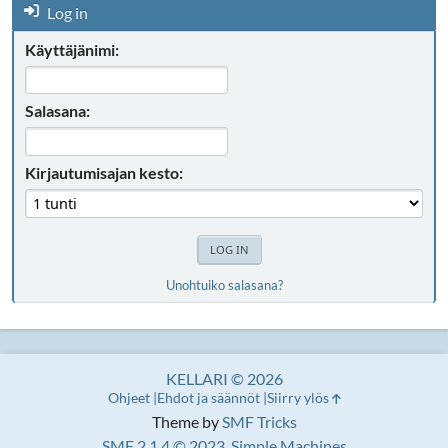
Log in
Käyttäjänimi:
Salasana:
Kirjautumisajan kesto:
Unohtuiko salasana?
KELLARI © 2026
Ohjeet
Ehdot ja säännöt
Siirry ylös
Theme by
SMF Tricks
SMF 2.1.4 © 2023
,
Simple Machines