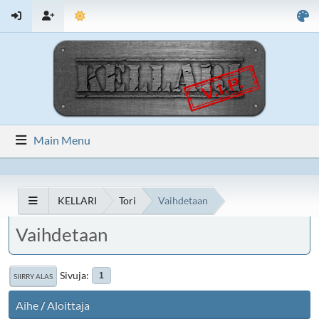
Main Menu
KELLARI
Tori
Vaihdetaan
Vaihdetaan
Sivuja
1
SIIRRY ALAS
Aihe
/
Aloittaja