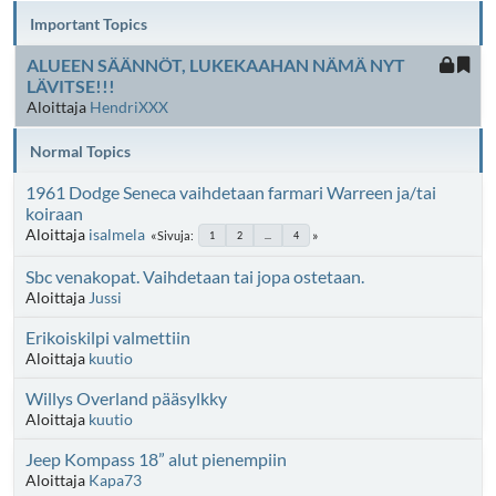
Important Topics
ALUEEN SÄÄNNÖT, LUKEKAAHAN NÄMÄ NYT
LÄVITSE!!!
Aloittaja
HendriXXX
Normal Topics
1961 Dodge Seneca vaihdetaan farmari Warreen ja/tai
koiraan
Aloittaja
isalmela
Sivuja
1
2
...
4
Sbc venakopat. Vaihdetaan tai jopa ostetaan.
Aloittaja
Jussi
Erikoiskilpi valmettiin
Aloittaja
kuutio
Willys Overland pääsylkky
Aloittaja
kuutio
Jeep Kompass 18” alut pienempiin
Aloittaja
Kapa73