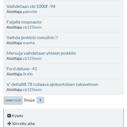
Vaihdetaan cbr1000f -94
Aloittaja
palontie
Faijalle mopoauto
Aloittaja
cb125twin
Vaihda jenkkisi romuihin !!
Aloittaja
manha
Mersuja vaihdetaan yhteen jenkkiin
Aloittaja
cb125twin
Ford deluxe -41
Aloittaja
0rs0n
V: delta88 78 rullaava ajokuntoisen takavetoon
Aloittaja
cb125twin
Sivuja
1
SIIRRY YLÖS
Kysely
Siirretty aihe