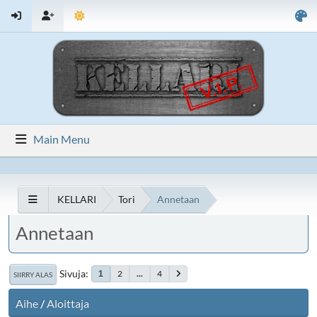
Main Menu
KELLARI
Tori
Annetaan
Annetaan
Sivuja
2
...
4
1
SIIRRY ALAS
Aihe
/
Aloittaja