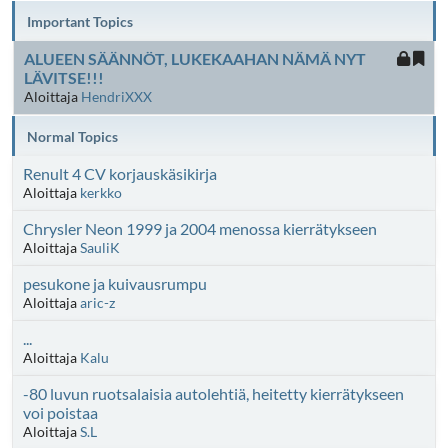
Important Topics
ALUEEN SÄÄNNÖT, LUKEKAAHAN NÄMÄ NYT
LÄVITSE!!!
Aloittaja
HendriXXX
Normal Topics
Renult 4 CV korjauskäsikirja
Aloittaja
kerkko
Chrysler Neon 1999 ja 2004 menossa kierrätykseen
Aloittaja
SauliK
pesukone ja kuivausrumpu
Aloittaja
aric-z
...
Aloittaja
Kalu
-80 luvun ruotsalaisia autolehtiä, heitetty kierrätykseen
voi poistaa
Aloittaja
S.L