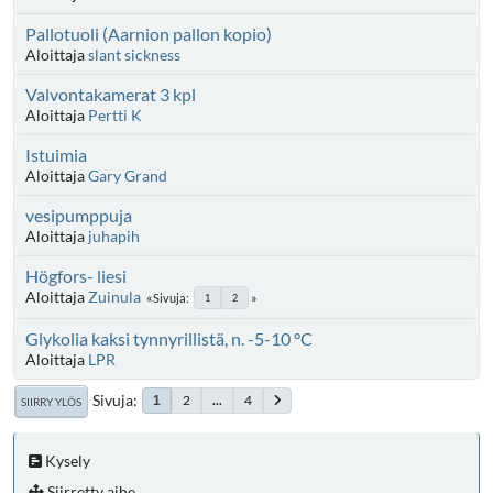
Pallotuoli (Aarnion pallon kopio)
Aloittaja
slant sickness
Valvontakamerat 3 kpl
Aloittaja
Pertti K
Istuimia
Aloittaja
Gary Grand
vesipumppuja
Aloittaja
juhapih
Högfors- liesi
Aloittaja
Zuinula
Sivuja
1
2
Glykolia kaksi tynnyrillistä, n. -5-10 °C
Aloittaja
LPR
Sivuja
2
...
4
1
SIIRRY YLÖS
Kysely
Siirretty aihe