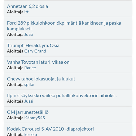
Annetaan 6,2 d osia
Aloittaja
itt
Ford 289 pikkulohkoon 6kpl mäntiä kankineen ja paska
kampiakseli.
Aloittaja
Jussi
Triumph Herald, ym. Osia
Aloittaja
Gary Grand
Vanha Toyotan laturi, vikaa on
Aloittaja
Ranee
Chevy tahoe lokasuojat ja luukut
Aloittaja
spike
Ilpin sisäyksikkö vaikka puhallinkonvektorin aihioksi.
Aloittaja
Jussi
GM jarrunestesäiliö
Aloittaja
Kähmy545
Kodak Carousel S-AV 2010 -diaprojektori
Aloittaja
kerkko