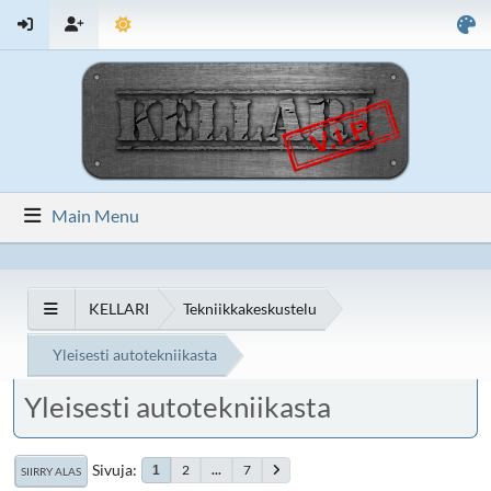
Main Menu
KELLARI
Tekniikkakeskustelu
Yleisesti autotekniikasta
Yleisesti autotekniikasta
Sivuja
2
...
7
1
SIIRRY ALAS