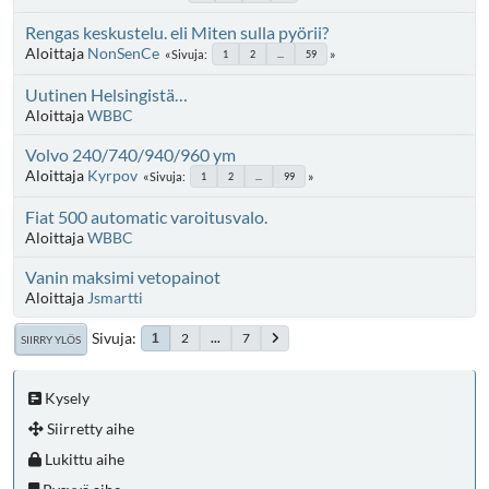
Rengas keskustelu. eli Miten sulla pyörii?
Aloittaja
NonSenCe
Sivuja
1
2
...
59
Uutinen Helsingistä…
Aloittaja
WBBC
Volvo 240/740/940/960 ym
Aloittaja
Kyrpov
Sivuja
1
2
...
99
Fiat 500 automatic varoitusvalo.
Aloittaja
WBBC
Vanin maksimi vetopainot
Aloittaja
Jsmartti
Sivuja
2
...
7
1
SIIRRY YLÖS
Kysely
Siirretty aihe
Lukittu aihe