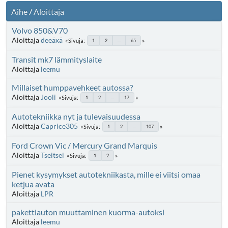
Aihe
/
Aloittaja
Volvo 850&V70
Aloittaja
deeäxä
Sivuja
1
2
...
65
Transit mk7 lämmityslaite
Aloittaja
leemu
Millaiset humppavehkeet autossa?
Aloittaja
Jooli
Sivuja
1
2
...
17
Autotekniikka nyt ja tulevaisuudessa
Aloittaja
Caprice305
Sivuja
1
2
...
107
Ford Crown Vic / Mercury Grand Marquis
Aloittaja
Tseitsei
Sivuja
1
2
Pienet kysymykset autotekniikasta, mille ei viitsi omaa
ketjua avata
Aloittaja
LPR
pakettiauton muuttaminen kuorma-autoksi
Aloittaja
leemu