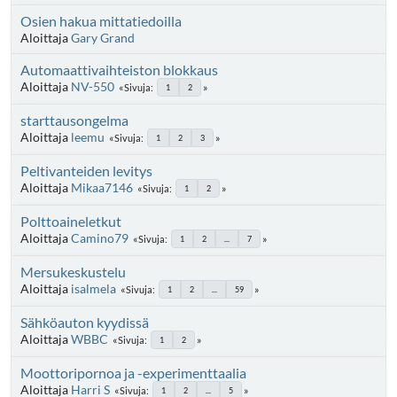
Osien hakua mittatiedoilla
Aloittaja
Gary Grand
Automaattivaihteiston blokkaus
Aloittaja
NV-550
Sivuja
1
2
starttausongelma
Aloittaja
leemu
Sivuja
1
2
3
Peltivanteiden levitys
Aloittaja
Mikaa7146
Sivuja
1
2
Polttoaineletkut
Aloittaja
Camino79
Sivuja
1
2
...
7
Mersukeskustelu
Aloittaja
isalmela
Sivuja
1
2
...
59
Sähköauton kyydissä
Aloittaja
WBBC
Sivuja
1
2
Moottoripornoa ja -experimenttaalia
Aloittaja
Harri S
Sivuja
1
2
...
5