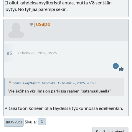
Ei ollut kahdeksansyliteristä antaa, mutta V8 sentään
löytyi. No tyhjää parempi sekin.
jusape
#5
25 helmikuu, 2026, 05:26
1
Lainaus käyttäjältä: tamrokki - 12 helmikuu, 2025, 20:58
Vieläköhän yks lima on parkissa raahen "satamaalueella"
Pitäisi tuon koneen olla täydessä työkunnossa edelleenkin.
Sivuja
1
SIIRRY YLÖS
Käyttäjän toimet