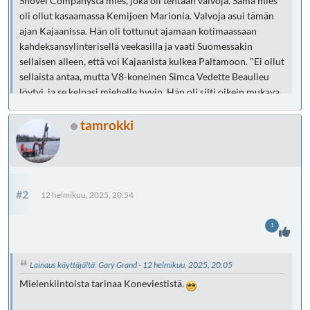
Shovel Companysta mies, joka oli tehtaan valvoja. Sama mies
oli ollut kasaamassa Kemijoen Marionia. Valvoja asui tämän
ajan Kajaanissa. Hän oli tottunut ajamaan kotimaassaan
kahdeksansylinterisellä veekasilla ja vaati Suomessakin
sellaisen alleen, että voi Kajaanista kulkea Paltamoon. "Ei ollut
sellaista antaa, mutta V8-koneinen Simca Vedette Beaulieu
löytyi, ja se kelpasi miehelle hyvin. Hän oli silti oikein mukava,
eikä ollenkaan koppava," Tapani muistelee.
tamrokki
#2
12 helmikuu, 2025, 20:54
1
Lainaus käyttäjältä: Gary Grand - 12 helmikuu, 2025, 20:05
Mielenkiintoista tarinaa Koneviestistä.