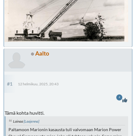
Aalto
#1
12 helmikuu, 2025, 20:43
4
Tämä kohta huvitti.
Lainaa
[Laajenna]
Paltamoon Marionin kasausta tuli valvomaan Marion Power