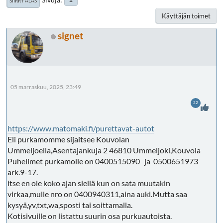
SIIRRY ALAS
Käyttäjän toimet
signet
05 marraskuu, 2025, 23:49
22
https://www.matomaki.fi/purettavat-autot
Eli purkamomme sijaitsee Kouvolan
Ummeljoella,Asentajankuja 2 46810 Ummeljoki,Kouvola
Puhelimet purkamolle on 0400515090 ja 0500651973
ark.9-17.
itse en ole koko ajan siellä kun on sata muutakin
virkaa,mulle nro on 0400940311,aina auki.Mutta saa
kysyä,yv,txt,wa,sposti tai soittamalla.
Kotisivuille on listattu suurin osa purkuautoista.