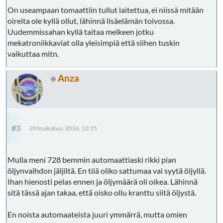
On useampaan tomaattiin tullut laitettua, ei niissä mitään
oireita ole kyllä ollut, lähinnä lisäelämän toivossa.
Uudemmissahan kyllä taitaa melkeen jotku
mekatroniikkaviat olla yleisimpiä että siihen tuskin
vaikuttaa mitn.
Anza
#3
20 toukokuu, 2026, 10:15
Mulla meni 728 bemmin automaattiaski rikki pian
öljynvaihdon jäljiltä. En tiiä oliko sattumaa vai syytä öljyllä.
Ihan hienosti pelas ennen ja öljymäärä oli oikea. Lähinnä
sitä tässä ajan takaa, että oisko ollu kranttu siitä öljystä.
En noista automaateista juuri ymmärrä, mutta omien