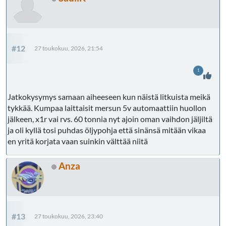
#12
27 toukokuu, 2026, 21:54
1
Jatkokysymys samaan aiheeseen kun näistä litkuista meikä
tykkää. Kumpaa laittaisit mersun 5v automaattiin huollon
jälkeen, x1r vai rvs. 60 tonnia nyt ajoin oman vaihdon jäljiltä
ja oli kyllä tosi puhdas öljypohja että sinänsä mitään vikaa
en yritä korjata vaan suinkin välttää niitä
Anza
#13
27 toukokuu, 2026, 23:40