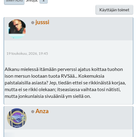
SIIRRY ALAS
Käyttäjän toimet
jusssi
19 toukokuu, 2026, 19:45
Alkanu mielessä itämään perverssi ajatus koittaa tuohon
ison mersun lootaan tuota RVSää... Kokemuksia
palstalaisilla asiasta? Jep, tiedän ettei se rikkinäistä korjaa,
mutta ei se rikki olekaan; itseasiassa vaihtaa tosi nätisti,
mutta jonkunlaisia sivuääniä ym siellä on.
Anza