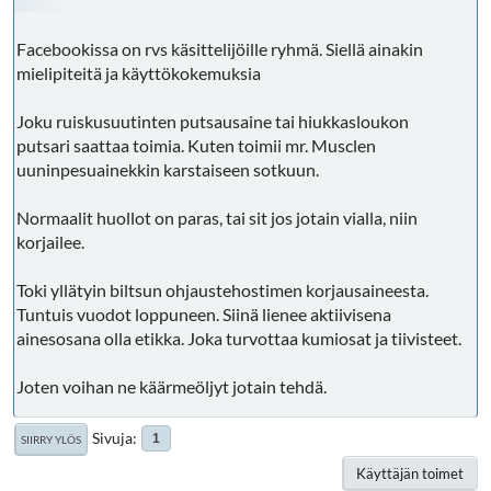
Facebookissa on rvs käsittelijöille ryhmä. Siellä ainakin
mielipiteitä ja käyttökokemuksia
Joku ruiskusuutinten putsausaine tai hiukkasloukon
putsari saattaa toimia. Kuten toimii mr. Musclen
uuninpesuainekkin karstaiseen sotkuun.
Normaalit huollot on paras, tai sit jos jotain vialla, niin
korjailee.
Toki yllätyin biltsun ohjaustehostimen korjausaineesta.
Tuntuis vuodot loppuneen. Siinä lienee aktiivisena
ainesosana olla etikka. Joka turvottaa kumiosat ja tiivisteet.
Joten voihan ne käärmeöljyt jotain tehdä.
Sivuja
1
SIIRRY YLÖS
Käyttäjän toimet