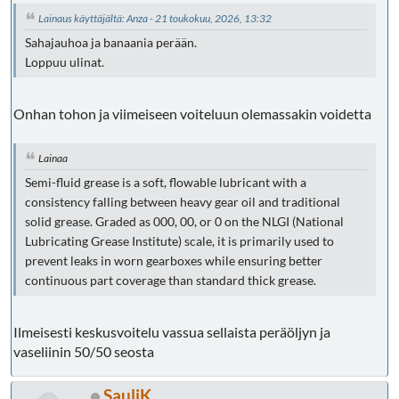
Lainaus käyttäjältä: Anza - 21 toukokuu, 2026, 13:32
Sahajauhoa ja banaania perään.
Loppuu ulinat.
Onhan tohon ja viimeiseen voiteluun olemassakin voidetta
Lainaa
Semi-fluid grease is a soft, flowable lubricant with a
consistency falling between heavy gear oil and traditional
solid grease. Graded as 000, 00, or 0 on the NLGI (National
Lubricating Grease Institute) scale, it is primarily used to
prevent leaks in worn gearboxes while ensuring better
continuous part coverage than standard thick grease.
Ilmeisesti keskusvoitelu vassua sellaista peräöljyn ja
vaseliinin 50/50 seosta
SauliK