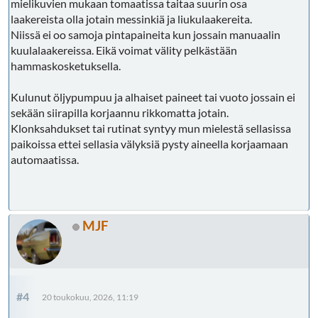
mielikuvien mukaan tomaatissa taitaa suurin osa
laakereista olla jotain messinkiä ja liukulaakereita.
Niissä ei oo samoja pintapaineita kun jossain manuaalin
kuulalaakereissa. Eikä voimat välity pelkästään
hammaskosketuksella.
Kulunut öljypumpuu ja alhaiset paineet tai vuoto jossain ei
sekään siirapilla korjaannu rikkomatta jotain.
Klonksahdukset tai rutinat syntyy mun mielestä sellasissa
paikoissa ettei sellasia välyksiä pysty aineella korjaamaan
automaatissa.
MJF
#4
20 toukokuu, 2026, 11:19