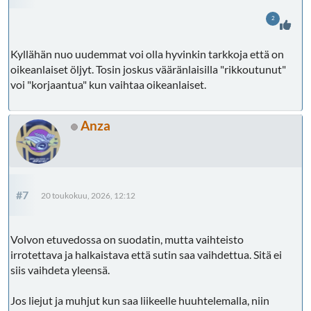
2
Kyllähän nuo uudemmat voi olla hyvinkin tarkkoja että on
oikeanlaiset öljyt. Tosin joskus vääränlaisilla "rikkoutunut"
voi "korjaantua" kun vaihtaa oikeanlaiset.
Anza
#7
20 toukokuu, 2026, 12:12
Volvon etuvedossa on suodatin, mutta vaihteisto
irrotettava ja halkaistava että sutin saa vaihdettua. Sitä ei
siis vaihdeta yleensä.
Jos liejut ja muhjut kun saa liikeelle huuhtelemalla, niin