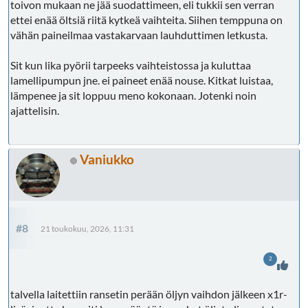
toivon mukaan ne jää suodattimeen, eli tukkii sen verran
ettei enää öltsiä riitä kytkeä vaihteita. Siihen temppuna on
vähän paineilmaa vastakarvaan lauhduttimen letkusta.
Sit kun lika pyörii tarpeeks vaihteistossa ja kuluttaa
lamellipumpun jne. ei paineet enää nouse. Kitkat luistaa,
lämpenee ja sit loppuu meno kokonaan. Jotenki noin
ajattelisin.
Vaniukko
#8
21 toukokuu, 2026, 11:31
2
talvella laitettiin ransetin perään öljyn vaihdon jälkeen x1r-