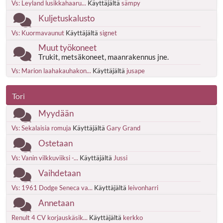
Vs: Leyland lusikkahaaru...
Käyttäjältä
sämpy
Kuljetuskalusto
Vs: Kuormavaunut
Käyttäjältä
signet
Muut työkoneet
Trukit, metsäkoneet, maanrakennus jne.
Vs: Marion laahakauhakon...
Käyttäjältä
jusape
Tori
Myydään
Vs: Sekalaisia romuja
Käyttäjältä
Gary Grand
Ostetaan
Vs: Vanin vilkkuviiksi -...
Käyttäjältä
Jussi
Vaihdetaan
Vs: 1961 Dodge Seneca va...
Käyttäjältä
leivonharri
Annetaan
Renult 4 CV korjauskäsik...
Käyttäjältä
kerkko