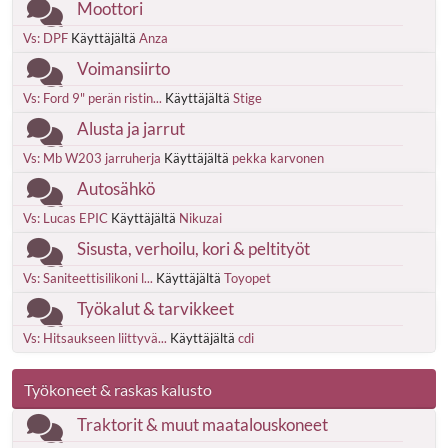
Moottori
Vs: DPF
Käyttäjältä
Anza
Voimansiirto
Vs: Ford 9" perän ristin...
Käyttäjältä
Stige
Alusta ja jarrut
Vs: Mb W203 jarruherja
Käyttäjältä
pekka karvonen
Autosähkö
Vs: Lucas EPIC
Käyttäjältä
Nikuzai
Sisusta, verhoilu, kori & peltityöt
Vs: Saniteettisilikoni l...
Käyttäjältä
Toyopet
Työkalut & tarvikkeet
Vs: Hitsaukseen liittyvä...
Käyttäjältä
cdi
Työkoneet & raskas kalusto
Traktorit & muut maatalouskoneet