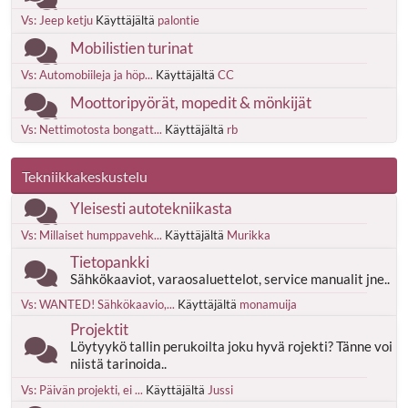
Vs: Jeep ketju
Käyttäjältä
palontie
Mobilistien turinat
Vs: Automobiileja ja höp...
Käyttäjältä
CC
Moottoripyörät, mopedit & mönkijät
Vs: Nettimotosta bongatt...
Käyttäjältä
rb
Tekniikkakeskustelu
Yleisesti autotekniikasta
Vs: Millaiset humppavehk...
Käyttäjältä
Murikka
Tietopankki
Sähkökaaviot, varaosaluettelot, service manualit jne..
Vs: WANTED! Sähkökaavio,...
Käyttäjältä
monamuija
Projektit
Löytyykö tallin perukoilta joku hyvä rojekti? Tänne voi
niistä tarinoida..
Vs: Päivän projekti, ei ...
Käyttäjältä
Jussi