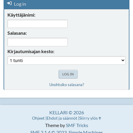
Log in
Käyttäjänimi:
Salasana:
Kirjautumisajan kesto:
Unohtuiko salasana?
KELLARI © 2026
Ohjeet
Ehdot ja säännöt
Siirry ylös
Theme by
SMF Tricks
SMF 2.1.4 © 2023
,
Simple Machines