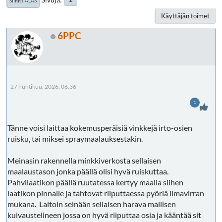
SIIRRY ALAS
Käyttäjän toimet
6PPC
27 huhtikuu, 2026, 06:36
1
Tänne voisi laittaa kokemusperäisiä vinkkejä irto-osien
ruisku, tai miksei spraymaalauksestakin.
Meinasin rakennella minkkiverkosta sellaisen
maalaustason jonka päällä olisi hyvä ruiskuttaa.
Pahvilaatikon päällä ruutatessa kertyy maalia siihen
laatikon pinnalle ja tahtovat riiputtaessa pyöriä ilmavirran
mukana. Laitoin seinään sellaisen harava mallisen
kuivaustelineen jossa on hyvä riiputtaa osia ja kääntää sit