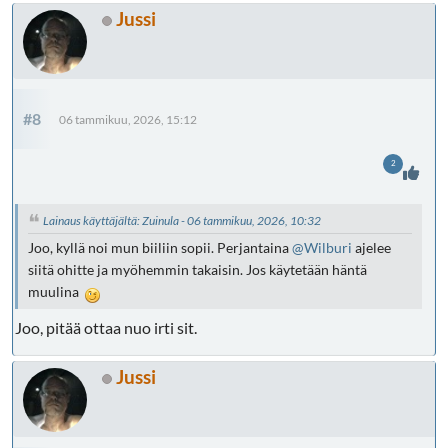
Jussi
#8
06 tammikuu, 2026, 15:12
2
Lainaus käyttäjältä: Zuinula - 06 tammikuu, 2026, 10:32
Joo, kyllä noi mun biiliin sopii. Perjantaina
@Wilburi
ajelee
siitä ohitte ja myöhemmin takaisin. Jos käytetään häntä
muulina
Joo, pitää ottaa nuo irti sit.
Jussi