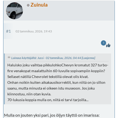
Zuinula
#1
02 tammikuu, 2026, 19:43
1
Lainaus käyttäjältä: Jussi - 02 tammikuu, 2026, 04:44
[Laajenna]
Haluisko joku vaihtaa pikkulohkoChevyn kromatut 327 turbo-
fire venakopat maalattuihin 60-luvulle sopivampiin koppiin?
Sellaset nätillä Chevrolet tekstillä olevat olis kivat.
Onhan noikin kuiten aikakausikorrektit, kun niitä on jo sillon
saanu, mutta minusta ei oikeen istu museoon. Jos joku
kiinnostuu, niin otan kuvia.
70-lukusia koppia mulla on, niitä ei tarvi tarjoilla...
Mulla on jouten yksi pari, jos öljyn täyttö on imarissa: