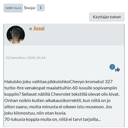
Sivuja
1
SIIRRY ALAS
Käyttäjän toimet
Jussi
02 tammikuu, 2026, 04:44
1
Haluisko joku vaihtaa pikkulohkoChevyn kromatut 327
turbo-fire venakopat maalattuihin 60-luvulle sopivampiin
koppiin? Sellaset nätillä Chevrolet tekstillä olevat olis kivat.
Onhan noikin kuiten aikakausikorrektit, kun niitä on jo
sillon saanu, mutta minusta ei oikeen istu museoon. Jos
joku kiinnostuu, niin otan kuvia.
70-lukusia koppia mulla on, niitä ei tarvi tarjoilla...