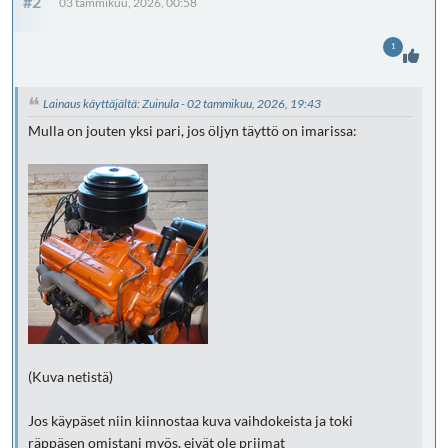
#2
03 tammikuu, 2026, 00:58
1
Lainaus käyttäjältä: Zuinula - 02 tammikuu, 2026, 19:43
Mulla on jouten yksi pari, jos öljyn täyttö on imarissa:
(Kuva netistä)
Jos käypäset niin kiinnostaa kuva vaihdokeista ja toki
räppäsen omistani myös, eivät ole priimat