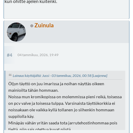
kun ohitte ajelen kuitenki.
Zuinula
#4
04 tammikuu, 2026, 19:49
Lainaus käyttäjältä: Jussi - 03 tammikuu, 2026, 00:58
[Laajenna]
Öljyn täyttö on juu imarissa ja noihan näyttäs oikeen
mainioilta tähän hommaan.
Noissa mun kromikopissa on molemmissa pieni reikä, toisessa
on pcv valve ja toisessa tulppa. Varsinaista täyttökorkkia ei
noissakaan ole vaikka kyllä tollanen jo siihenkin hommaan
suppilolla käy.
Minäpäs vähän yritän saada tota jarrutehostinhommaa pois
tieltä, niin sais otettua kuvat niistä.