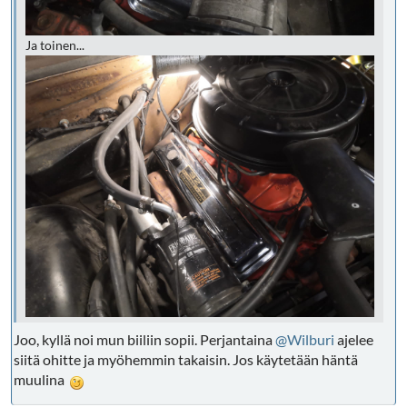
Ja toinen...
Joo, kyllä noi mun biiliin sopii. Perjantaina
@Wilburi
ajelee
siitä ohitte ja myöhemmin takaisin. Jos käytetään häntä
muulina