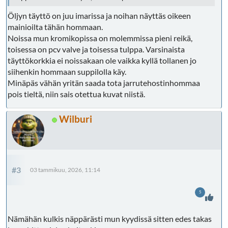
Öljyn täyttö on juu imarissa ja noihan näyttäs oikeen
mainioilta tähän hommaan.
Noissa mun kromikopissa on molemmissa pieni reikä,
toisessa on pcv valve ja toisessa tulppa. Varsinaista
täyttökorkkia ei noissakaan ole vaikka kyllä tollanen jo
siihenkin hommaan suppilolla käy.
Minäpäs vähän yritän saada tota jarrutehostinhommaa
pois tieltä, niin sais otettua kuvat niistä.
Wilburi
#3
03 tammikuu, 2026, 11:14
5
Nämähän kulkis näppärästi mun kyydissä sitten edes takas