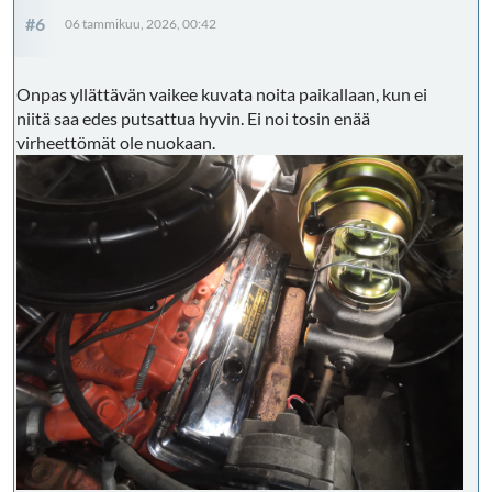
#6
06 tammikuu, 2026, 00:42
Onpas yllättävän vaikee kuvata noita paikallaan, kun ei
niitä saa edes putsattua hyvin. Ei noi tosin enää
virheettömät ole nuokaan.