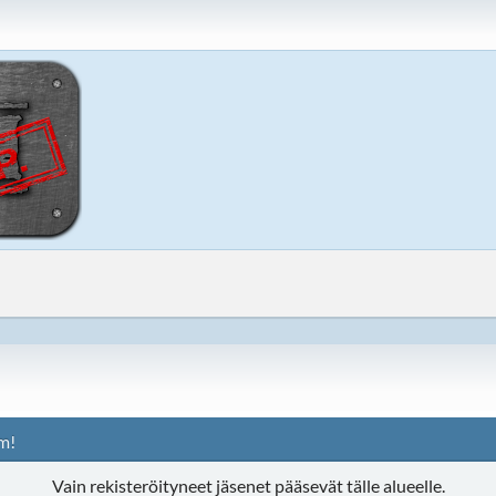
m!
Vain rekisteröityneet jäsenet pääsevät tälle alueelle.