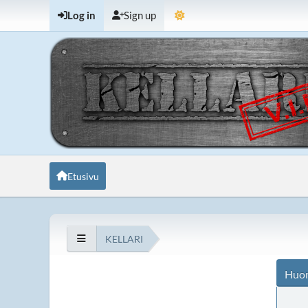
Log in
Sign up
Etusivu
KELLARI
Huo