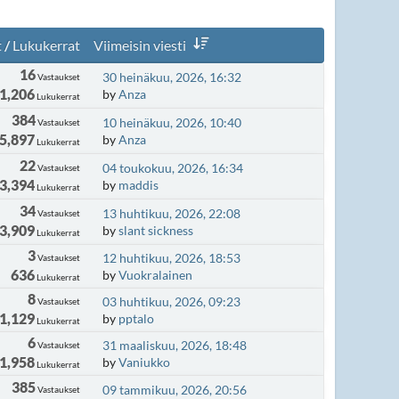
t
/
Lukukerrat
Viimeisin viesti
16
30 heinäkuu, 2026, 16:32
Vastaukset
1,206
by
Anza
Lukukerrat
384
10 heinäkuu, 2026, 10:40
Vastaukset
5,897
by
Anza
Lukukerrat
22
04 toukokuu, 2026, 16:34
Vastaukset
3,394
by
maddis
Lukukerrat
34
13 huhtikuu, 2026, 22:08
Vastaukset
3,909
by
slant sickness
Lukukerrat
3
12 huhtikuu, 2026, 18:53
Vastaukset
636
by
Vuokralainen
Lukukerrat
8
03 huhtikuu, 2026, 09:23
Vastaukset
1,129
by
pptalo
Lukukerrat
6
31 maaliskuu, 2026, 18:48
Vastaukset
1,958
by
Vaniukko
Lukukerrat
385
09 tammikuu, 2026, 20:56
Vastaukset