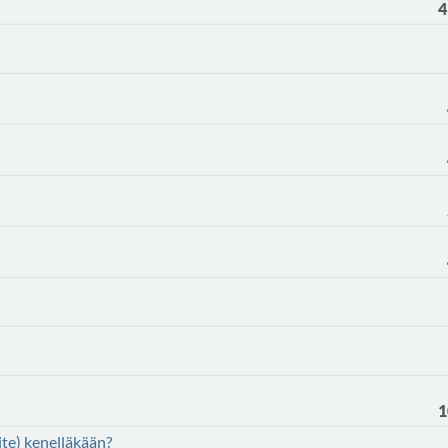
4
1
vite) kenelläkään?