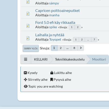
Aloittaja
sämpy
Capricen polttoaineputket
Aloittaja
manha
Ford 5.0 efi käy rikkaalla
Aloittaja
spike
Sivuja
1
2
Laihalla ja nyhtää
Aloittaja
Toyopet
Sivuja
1
2
...
7
Sivuja
2
...
8
1
SIIRRY YLÖS
KELLARI
Tekniikkakeskustelu
Moottori
Kysely
Lukittu aihe
Siirretty aihe
Pysyvä aihe
Topic you are watching