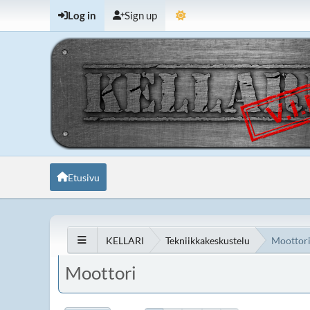
Log in
Sign up
Etusivu
KELLARI
Tekniikkakeskustelu
Moottor
Moottori