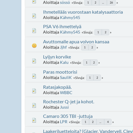
Aloittaja
sössö
Sivuja
1
2
...
26
Ihmetellääs vuorostaan katalysaattoria
Aloittaja
Kähmy545
PSA V6 ihmettelyä
Aloittaja
Kähmy545
Sivuja
1
2
Avuttomalle apua volvon kansaa
Aloittaja
Jjhf
Sivuja
1
2
Lyijyn korvike
Aloittaja
Kalu
Sivuja
1
2
Paras moottorisi
Aloittaja
SauliK
Sivuja
1
2
Ratasjakopää.
Aloittaja
WBBC
Rochester Q-jet ja kohot.
Aloittaja
Jussi
Camaro 305 TBI -juttuja
Aloittaja
LPR
Sivuja
1
2
...
4
Laakeriluetteloita? (Glacier, Vandervell, Cle