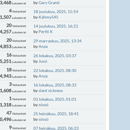
3,468
by
Gary Grand
Lukukerrat
4
18 joulukuu, 2025, 15:54
Vastaukset
1,507
by
Kähmy545
Lukukerrat
20
14 joulukuu, 2025, 16:21
Vastaukset
4,257
by
Pertti K
Lukukerrat
20
29 marraskuu, 2025, 13:34
Vastaukset
4,853
by
Anza
Lukukerrat
16
26 lokakuu, 2025, 03:37
Vastaukset
5,251
by
Jussi
Lukukerrat
18
22 lokakuu, 2025, 08:30
Vastaukset
4,943
by
Anza
Lukukerrat
3
16 lokakuu, 2025, 08:33
Vastaukset
1,608
by
slant sickness
Lukukerrat
1
01 lokakuu, 2025, 01:01
Vastaukset
1,318
by
sössö
Lukukerrat
47
25 heinäkuu, 2025, 18:41
Vastaukset
0,496
by
sössö
Lukukerrat
9
07 heinäkuu, 2025, 06:23
Vastaukset