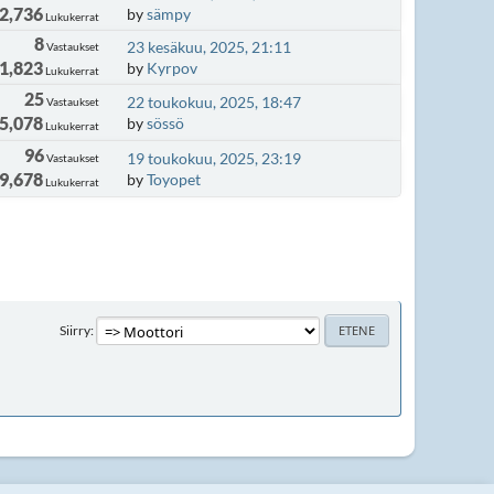
2,736
by
sämpy
Lukukerrat
8
23 kesäkuu, 2025, 21:11
Vastaukset
1,823
by
Kyrpov
Lukukerrat
25
22 toukokuu, 2025, 18:47
Vastaukset
5,078
by
sössö
Lukukerrat
96
19 toukokuu, 2025, 23:19
Vastaukset
9,678
by
Toyopet
Lukukerrat
Siirry