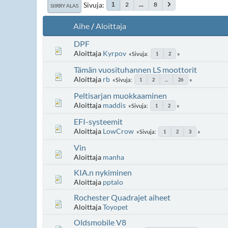
Sivuja
2
...
8
1
SIIRRY ALAS
Aihe
/
Aloittaja
DPF
Aloittaja
Kyrpov
Sivuja
1
2
Tämän vuosituhannen LS moottorit
Aloittaja
rb
Sivuja
1
2
...
26
Peltisarjan muokkaaminen
Aloittaja
maddis
Sivuja
1
2
EFI-systeemit
Aloittaja
LowCrow
Sivuja
1
2
3
Vin
Aloittaja
manha
KIA.n nykiminen
Aloittaja
pptalo
Rochester Quadrajet aiheet
Aloittaja
Toyopet
Oldsmobile V8