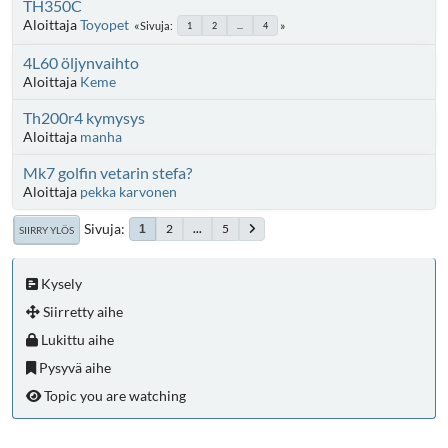
TH350C
Aloittaja
Toyopet
Sivuja
1
2
...
4
4L60 öljynvaihto
Aloittaja
Keme
Th200r4 kymysys
Aloittaja
manha
Mk7 golfin vetarin stefa?
Aloittaja
pekka karvonen
Sivuja
2
...
5
1
SIIRRY YLÖS
Kysely
Siirretty aihe
Lukittu aihe
Pysyvä aihe
Topic you are watching