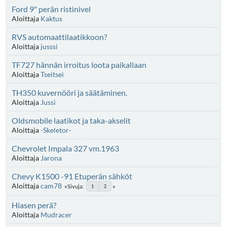
Ford 9" perän ristinivel
Aloittaja
Kaktus
RVS automaattilaatikkoon?
Aloittaja
jusssi
TF727 hännän irroitus loota paikallaan
Aloittaja
Tseitsei
TH350 kuvernööri ja säätäminen.
Aloittaja
Jussi
Oldsmobile laatikot ja taka-akselit
Aloittaja
-Skeletor-
Chevrolet Impala 327 vm.1963
Aloittaja
Jarona
Chevy K1500 -91 Etuperän sähköt
Aloittaja
cam78
Sivuja
1
2
Hiasen perä?
Aloittaja
Mudracer