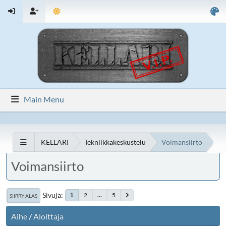
Main Menu
KELLARI
Tekniikkakeskustelu
Voimansiirto
Voimansiirto
Sivuja
2
...
5
1
SIIRRY ALAS
Aihe
/
Aloittaja