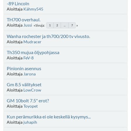
-89 Lincoln
Aloittaja
Kähmy545
TH700 overhaul.
Aloittaja
Jussi
Sivuja
1
2
...
7
Wanha rochester ja th700/200 tv vivusto.
Aloittaja
Mudracer
Th350 mujua öljypohjassa
Aloittaja
FeV-8
Pinionin asennus
Aloittaja
Jarona
Gm 8.5 välitykset
Aloittaja
LowCrow
GM 10bolt 7.5" erot?
Aloittaja
Toyopet
Kun perämurikka ei ole keskellä kysymys...
Aloittaja
juhapih