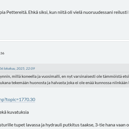
 Pettereitä. Ehkä siksi, kun niitä oli vielä nuoruudessani reilusti l
:36
 06 lokakuu, 2025, 22:09
yynnin, millä koneella ja vuosimalli, en nyt varsinaisesti ole tämmöistä et
nuukana tekemään huonosta ja halvasta joka ei ole enää kunnossa niinkään 
.php?topic=1770.30
sekä kuvatuksia
turille tupet lavassa ja hydrauli putkitus taakse, 3-tie hana vaan