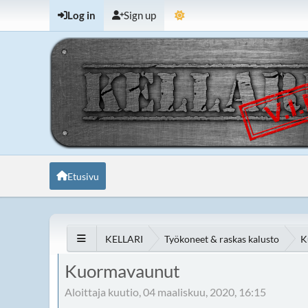
Log in
Sign up
Etusivu
KELLARI
Työkoneet & raskas kalusto
K
Kuormavaunut
Aloittaja kuutio, 04 maaliskuu, 2020, 16:15