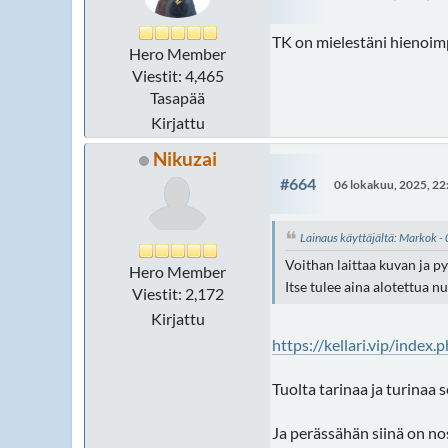
TK on mielestäni hienoimpia
Hero Member
Viestit: 4,465
Tasapää
Kirjattu
Nikuzai
#664
06 lokakuu, 2025, 22
Lainaus käyttäjältä: Markok -
Voithan laittaa kuvan ja p
Hero Member
Itse tulee aina alotettua 
Viestit: 2,172
Kirjattu
https://kellari.vip/index
Tuolta tarinaa ja turinaa 
Ja perässähän siinä on nos