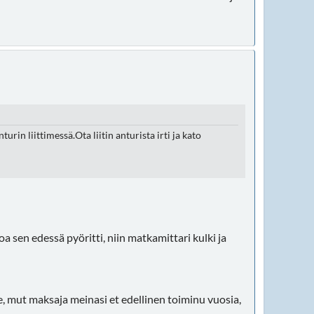
rin liittimessä.Ota liitin anturista irti ja kato
oa sen edessä pyöritti, niin matkamittari kulki ja
e, mut maksaja meinasi et edellinen toiminu vuosia,