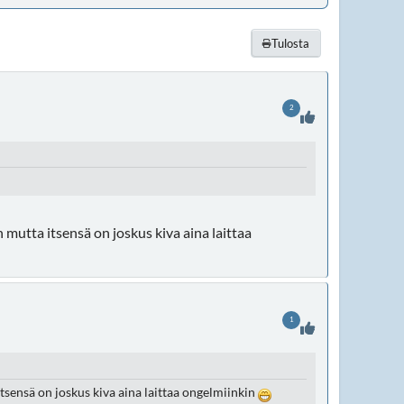
Tulosta
2
an mutta itsensä on joskus kiva aina laittaa
1
 itsensä on joskus kiva aina laittaa ongelmiinkin