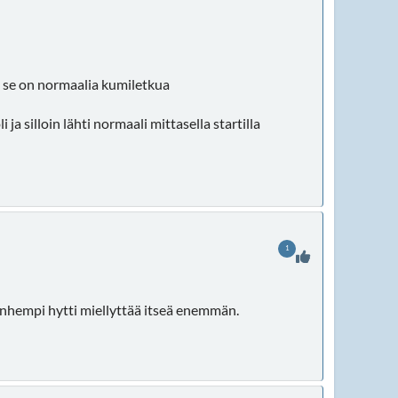
a se on normaalia kumiletkua
ja silloin lähti normaali mittasella startilla
1
Vanhempi hytti miellyttää itseä enemmän.