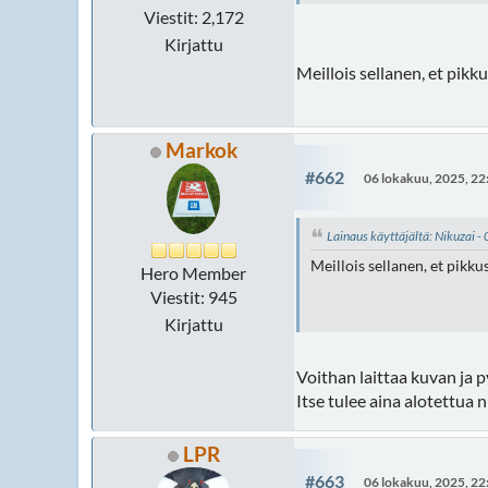
Viestit: 2,172
Kirjattu
Meillois sellanen, et pikku
Markok
#662
06 lokakuu, 2025, 22
Lainaus käyttäjältä: Nikuzai 
Meillois sellanen, et pikkus
Hero Member
Viestit: 945
Kirjattu
Voithan laittaa kuvan ja p
Itse tulee aina alotettua
LPR
#663
06 lokakuu, 2025, 22