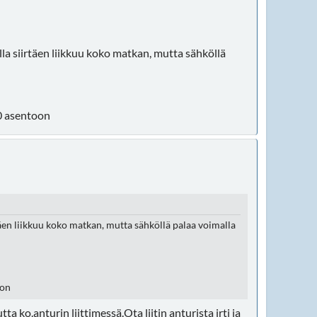
lla siirtäen liikkuu koko matkan, mutta sähköllä
 0 asentoon
täen liikkuu koko matkan, mutta sähköllä palaa voimalla
oon
 ko.anturin liittimessä.Ota liitin anturista irti ja