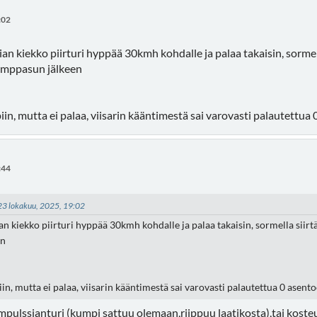
:02
ian kiekko piirturi hyppää 30kmh kohdalle ja palaa takaisin, sorme
pomppasun jälkeen
iin, mutta ei palaa, viisarin kääntimestä sai varovasti palautettua
:44
- 23 lokakuu, 2025, 19:02
an kiekko piirturi hyppää 30kmh kohdalle ja palaa takaisin, sormella siir
en
in, mutta ei palaa, viisarin kääntimestä sai varovasti palautettua 0 asent
mpulssianturi (kumpi sattuu olemaan,riippuu laatikosta),tai kosteutta