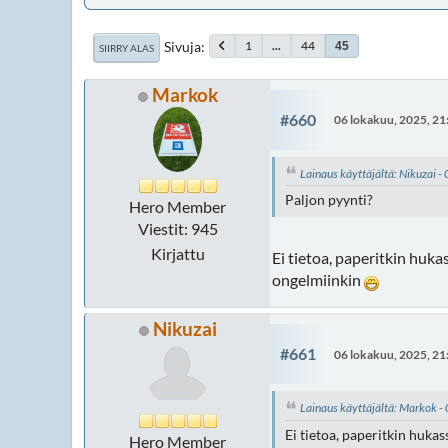
Sivuja
1
...
44
45
SIIRRY ALAS
Markok
#660
06 lokakuu, 2025, 21
Lainaus käyttäjältä: Nikuzai 
Paljon pyynti?
Hero Member
Viestit: 945
Kirjattu
Ei tietoa, paperitkin hukas
ongelmiinkin
Nikuzai
#661
06 lokakuu, 2025, 21
Lainaus käyttäjältä: Markok -
Ei tietoa, paperitkin hukas
Hero Member