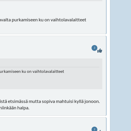
aa lavalta purkamiseen ku on vaihtolavalaitteet
2
a purkamiseen ku on vaihtolavalaitteet
öistä etsimässä mutta sopiva mahtuisi kyllä jonoon.
niinkään halpa.
2