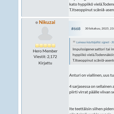
kato hyppiikö vielä.Todenn
T.Itseoppinut scåniå-asent
Nikuzai
#668
30 lokakuu, 2025, 23
Lainaus käyttäjältä: signet - 
Impulssigeneraattori tai im
Hero Member
hyppiikö vielä.Todennäköise
Viestit: 2,172
T.Itseoppinut scåniå-asente
Kirjattu
Anturi on viallinen, uus tu
4 sarjasessa on sellainen 
piirti virrat päälle viivan
Ite teettäisin siihen pid