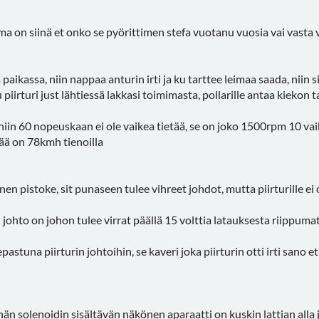
a on siinä et onko se pyörittimen stefa vuotanu vuosia vai vasta v
sa paikassa, niin nappaa anturin irti ja ku tarttee leimaa saada, niin s
piirturi just lähtiessä lakkasi toimimasta, pollarille antaa kiekon 
 niin 60 nopeuskaan ei ole vaikea tietää, se on joko 1500rpm 10 vai
ää on 78kmh tienoilla
nen pistoke, sit punaseen tulee vihreet johdot, mutta piirturille ei
johto on johon tulee virrat päällä 15 volttia latauksesta riippuma
pastuna piirturin johtoihin, se kaveri joka piirturin otti irti sano e
än solenoidin sisältävän näkönen aparaatti on kuskin lattian alla ja