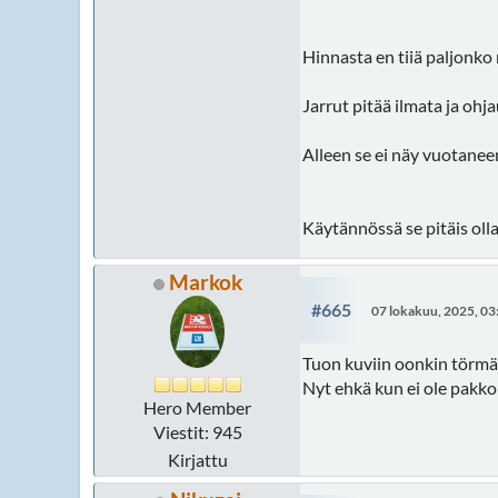
Hinnasta en tiiä paljonko 
Jarrut pitää ilmata ja oh
Alleen se ei näy vuotaneen 
Käytännössä se pitäis oll
Markok
#665
07 lokakuu, 2025, 03
Tuon kuviin oonkin törmän
Nyt ehkä kun ei ole pakko 
Hero Member
Viestit: 945
Kirjattu