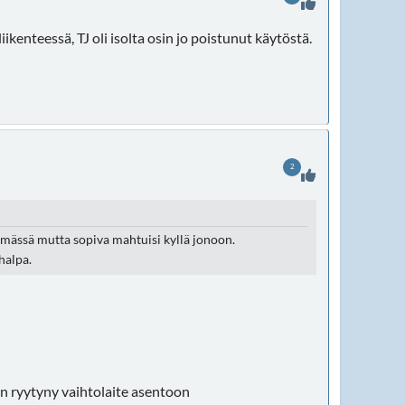
iikenteessä, TJ oli isolta osin jo poistunut käytöstä.
2
simässä mutta sopiva mahtuisi kyllä jonoon.
halpa.
 on ryytyny vaihtolaite asentoon