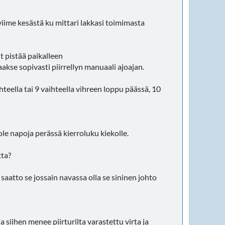
iime kesästä ku mittari lakkasi toimimasta
it pistää paikalleen
taakse sopivasti piirrellyn manuaali ajoajan.
hteella tai 9 vaihteella vihreen loppu päässä, 10
 ole napoja perässä kierroluku kiekolle.
tta?
t saatto se jossain navassa olla se sininen johto
 siihen menee piirturilta varastettu virta ja