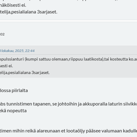
äköisesti ei.
elija,pesialialana 3sarjaset.
:02
30 lokakuu, 2025, 22:44
pulssianturi (kumpi sattuu olemaan,riippuu laatikosta),tai kosteutta ko.antu
sti ei.
lija,pesialialana 3sarjaset.
lossa piirlalta
abs tunnistimen tapanen, se johtoihin ja akkuporalla laturin siivikk
 sekä nopeutta
entimen mihin reikä alareunaan et lootaöljy pääsee valumaan kadull