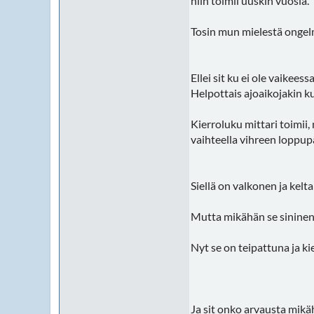
niin toimii uuskin vuosia.
Tosin mun mielestä ongelm
Ellei sit ku ei ole vaikees
Helpottais ajoaikojakin ku 
Kierroluku mittari toimii,
vaihteella vihreen loppup
Siellä on valkonen ja kelta
Mutta mikähän se sininen 
Nyt se on teipattuna ja kie
Ja sit onko arvausta mikäh