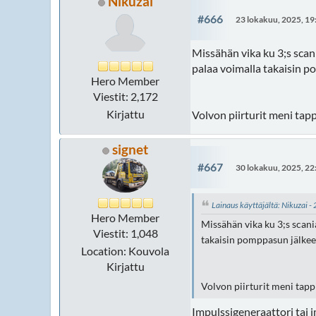
Nikuzai
#666
23 lokakuu, 2025, 19
Missähän vika ku 3;s scan
palaa voimalla takaisin 
Hero Member
Viestit: 2,172
Kirjattu
Volvon piirturit meni tapp
signet
#667
30 lokakuu, 2025, 22
Lainaus käyttäjältä: Nikuzai 
Hero Member
Missähän vika ku 3;s scani
Viestit: 1,048
takaisin pomppasun jälke
Location: Kouvola
Kirjattu
Volvon piirturit meni tappi
Impulssigeneraattori tai i