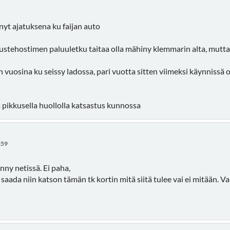
nyt ajatuksena ku faijan auto
jaustehostimen paluuletku taitaa olla mähiny klemmarin alta, mutt
vuosina ku seissy ladossa, pari vuotta sitten viimeksi käynnissä oli 
a pikkusella huollolla katsastus kunnossa
:59
ny netissä. Ei paha,
saada niin katson tämän tk kortin mitä siitä tulee vai ei mitään. 