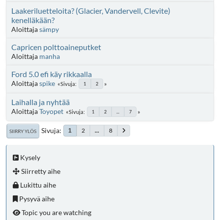
Laakeriluetteloita? (Glacier, Vandervell, Clevite)
kenelläkään?
Aloittaja
sämpy
Capricen polttoaineputket
Aloittaja
manha
Ford 5.0 efi käy rikkaalla
Aloittaja
spike
Sivuja
1
2
Laihalla ja nyhtää
Aloittaja
Toyopet
Sivuja
1
2
...
7
Sivuja
2
...
8
1
SIIRRY YLÖS
Kysely
Siirretty aihe
Lukittu aihe
Pysyvä aihe
Topic you are watching