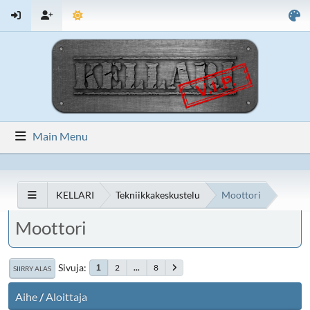
Main Menu
KELLARI
Tekniikkakeskustelu
Moottori
Moottori
Sivuja
2
...
8
1
SIIRRY ALAS
Aihe
/
Aloittaja