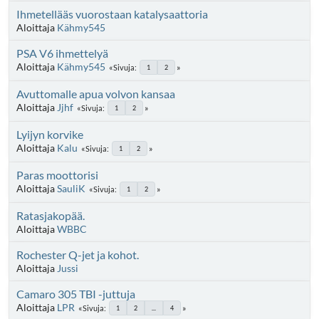
Ihmetellääs vuorostaan katalysaattoria
Aloittaja
Kähmy545
PSA V6 ihmettelyä
Aloittaja
Kähmy545
Sivuja
1
2
Avuttomalle apua volvon kansaa
Aloittaja
Jjhf
Sivuja
1
2
Lyijyn korvike
Aloittaja
Kalu
Sivuja
1
2
Paras moottorisi
Aloittaja
SauliK
Sivuja
1
2
Ratasjakopää.
Aloittaja
WBBC
Rochester Q-jet ja kohot.
Aloittaja
Jussi
Camaro 305 TBI -juttuja
Aloittaja
LPR
Sivuja
1
2
...
4