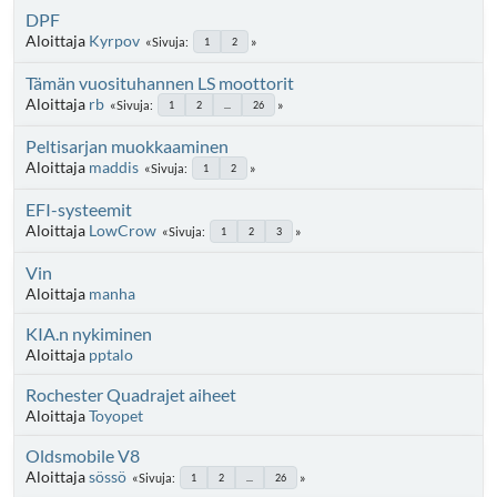
DPF
Aloittaja
Kyrpov
Sivuja
1
2
Tämän vuosituhannen LS moottorit
Aloittaja
rb
Sivuja
1
2
...
26
Peltisarjan muokkaaminen
Aloittaja
maddis
Sivuja
1
2
EFI-systeemit
Aloittaja
LowCrow
Sivuja
1
2
3
Vin
Aloittaja
manha
KIA.n nykiminen
Aloittaja
pptalo
Rochester Quadrajet aiheet
Aloittaja
Toyopet
Oldsmobile V8
Aloittaja
sössö
Sivuja
1
2
...
26