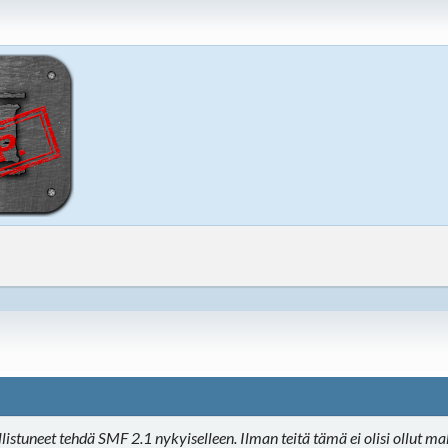
llistuneet tehdä SMF 2.1 nykyiselleen. Ilman teitä tämä ei olisi ollu