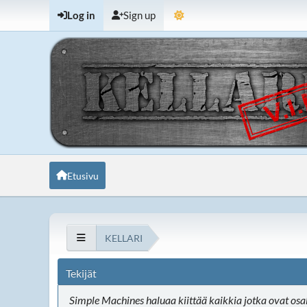
Log in
Sign up
Etusivu
KELLARI
Tekijät
Simple Machines haluaa kiittää kaikkia jotka ovat osa