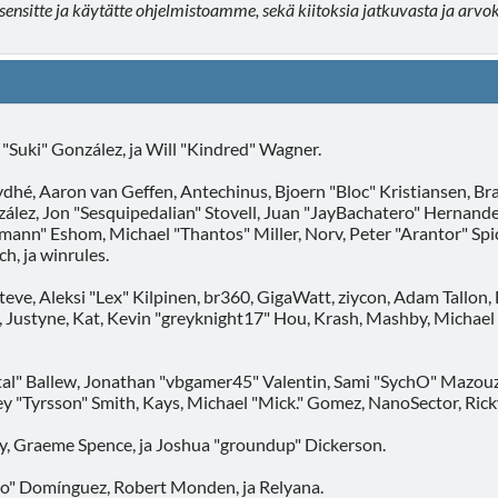
ä asensitte ja käytätte ohjelmistoamme, sekä kiitoksia jatkuvasta ja arv
ca "Suki" González, ja Will "Kindred" Wagner.
dhé, Aaron van Geffen, Antechinus, Bjoern "Bloc" Kristiansen, Br
zález, Jon "Sesquipedalian" Stovell, Juan "JayBachatero" Hernan
ann" Eshom, Michael "Thantos" Miller, Norv, Peter "Arantor" Spic
h, ja winrules.
teve, Aleksi "Lex" Kilpinen, br360, GigaWatt, ziycon, Adam Tallon,
Justyne, Kat, Kevin "greyknight17" Hou, Krash, Mashby, Michael C
l" Ballew, Jonathan "vbgamer45" Valentin, Sami "SychO" Mazouz,
 "Tyrsson" Smith, Kays, Michael "Mick." Gomez, NanoSector, Ricky
iny, Graeme Spence, ja Joshua "groundup" Dickerson.
ho" Domínguez, Robert Monden, ja Relyana.