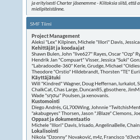
ja erityisesti Charter jäsenemme - Kiitoksia siitä, ett
mielipiteistänne.
SMF Tiimi
Project Management
Aleksi "Lex" Kilpinen, Michele "Illori" Davis, Jessi
Kehittäjät ja koodaajat
Shawn Bulen, John "live627" Rayes, Oscar "Ozp" Ry
Hendrik Jan "Compuart" Visser, Jessica "Suki" Gon
"Labradoodle-360" Kerle, Grudge, Michael "Oldiesm
Theodore "Orstio" Hildebrandt, Thorsten "TE" Euric
Käyttäjätuki
Will "Kindred" Wagner, Doug Heffernan, lurkalot, S
ChalkCat, Chas Large, Duncan85, gbsothere, JimM, 
Wade "sησω" Poulsen, ja xenovanis.
Kustomointi
Diego Andrés, GL700Wing, Johnnie "TwitchisMenta
"akabugeyes" Thorsen, Jason "JBlaze" Clemons, Joey
Oppaat ja dokumentaatio
Michele "Illori" Davis, Irisado, AngelinaBelle, Cha
Lokalisointi
Nikola "Dzonny" Novaković, m4z, Francisco "d3vc