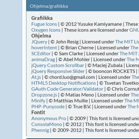
Ohjelma/grafiikka
Grafiikka
Fugue Icons
| © 2012 Yusuke Kamiyamane | These i
Oxygen Icons
| These icons are licensed under
GNU
Ohjelma
JQuery
| © John Resig | Licensed under
The MIT Li
hoverIntent
| © Brian Cherne | Licensed under
The
SCEditor
| © Sam Clarke | Licensed under
The MIT 
animaDrag
| © Abel Mohler | Licensed under
The M
jQuery Custom Scrollbar
| © Maciej Zubala | Lice
jQuery Responsive Slider
| © booncon ROCKETS | 
At.js
| © chord.luo@gmail.com | Licensed under
The
HTML5 Desktop Notifications
| © Tsvetan Tsvetko
GAuth Code Generator/Validator
| © Chris Cornut
Dropzone.js
| © Matias Meno | Licensed under
The
Minify
| © Matthias Mullie | Licensed under
The MI
PHP-Punycode
| © True B.V. | Licensed under
The M
Fontit
Anonymous Pro
| © 2009 | This font is licensed un
ConsolaMono
| © 2012 | This font is licensed unde
Phennig
| © 2009-2012 | This font is licensed unde