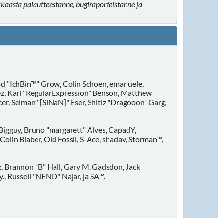
okkaasta palautteestanne, bugiraporteistanne ja
ad "IchBin™" Grow, Colin Schoen, emanuele,
dez, Karl "RegularExpression" Benson, Matthew
er, Selman "[SiNaN]" Eser, Shitiz "Dragooon" Garg,
 Bigguy, Bruno "margarett" Alves, CapadY,
olin Blaber, Old Fossil, S-Ace, shadav, Storman™,
 Brannon "B" Hall, Gary M. Gadsdon, Jack
., Russell "NEND" Najar, ja SA™.