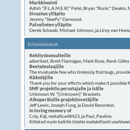
Markkinointi
Adish "(F.L.A.M.E.R)" Patel, Bryan "Runic" Deakin
Sivuston ylläpito
Jeremy "SleePy" Darwood.
Palvelinten ylläpito
Derek Schwab, Michael Johnson, ja Liroy van Hoewi
Erityiskiitokset
Kehityskonsulteille
albertlast, Brett Flannigan, Mark Rose, René-Gille
Beetatestaajille
The invaluable few who tirelessly find bugs, provid
Kääntäjille
Thank you for your efforts which make it possible f
SMF projektin perustajalle ja isälle
Unknown W. "[Unknown]" Brackets.
Alkuperäisille projektinvetäjille
Jeff Lewis, Joseph Fung, ja David Recordon.
In loving memory of
Crip, K@, metallica48423, ja Paul_Pauline.
Kiitokset myös kaikille listalta mahdollisesti unohtunei