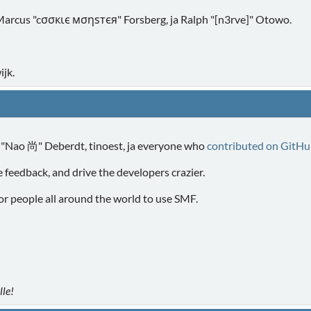
, Marcus "cσσкιє мσηѕтєя" Forsberg, ja Ralph "[n3rve]" Otowo.
jk.
s "Nao 尚" Deberdt, tinoest, ja everyone who
contributed on GitH
e feedback, and drive the developers crazier.
or people all around the world to use SMF.
lle!