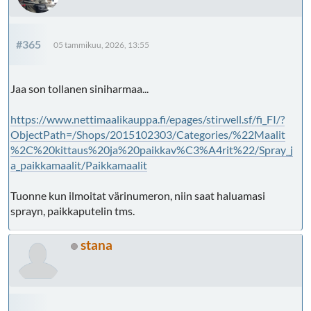
#365
05 tammikuu, 2026, 13:55
Jaa son tollanen siniharmaa...
https://www.nettimaalikauppa.fi/epages/stirwell.sf/fi_FI/?
ObjectPath=/Shops/2015102303/Categories/%22Maalit
%2C%20kittaus%20ja%20paikkav%C3%A4rit%22/Spray_j
a_paikkamaalit/Paikkamaalit
Tuonne kun ilmoitat värinumeron, niin saat haluamasi
sprayn, paikkaputelin tms.
stana