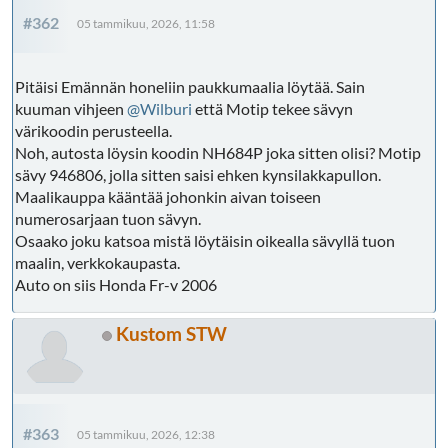
#362
05 tammikuu, 2026, 11:58
Pitäisi Emännän honeliin paukkumaalia löytää. Sain
kuuman vihjeen
@Wilburi
että Motip tekee sävyn
värikoodin perusteella.
Noh, autosta löysin koodin NH684P joka sitten olisi? Motip
sävy 946806, jolla sitten saisi ehken kynsilakkapullon.
Maalikauppa kääntää johonkin aivan toiseen
numerosarjaan tuon sävyn.
Osaako joku katsoa mistä löytäisin oikealla sävyllä tuon
maalin, verkkokaupasta.
Auto on siis Honda Fr-v 2006
Kustom STW
#363
05 tammikuu, 2026, 12:38