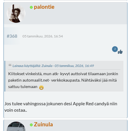
palontie
#368
05 tammikuu, 2026, 16:54
2
Lainaus käyttäjältä: Zuinula - 05 tammikuu, 2026, 16:49
Kiitokset vinkeistä, mun atk- kyvyt auttoivat tilaamaan jonkin
paketin automaalit.net- verkkokaupasta. Nähtäväksi jää mitä
sattuu tulemaan
Jos tulee vahingossa jokunen desi Apple Red candyä niin
voin ostaa..
Zuinula