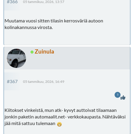
#366
05 tammikuu, 2026, 13:57
Muutama vuosi sitten tilasin kerrosväriä autoon
kolinakannussa virosta.
Zuinula
#367
05 tammikuu, 2026, 16:49
3
Kiitokset vinkeistä, mun atk- kyvyt auttoivat tilaamaan
jonkin paketin automaalit.net- verkkokaupasta. Nähtäväksi
jää mitä sattuu tulemaan