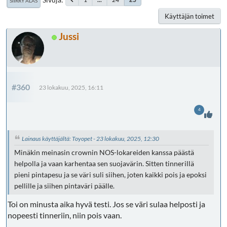
SIIRRY ALAS
Käyttäjän toimet
Jussi
#360
23 lokakuu, 2025, 16:11
4
Lainaus käyttäjältä: Toyopet - 23 lokakuu, 2025, 12:30
Minäkin meinasin crownin NOS-lokareiden kanssa päästä
helpolla ja vaan karhentaa sen suojavärin. Sitten tinnerillä
pieni pintapesu ja se väri suli siihen, joten kaikki pois ja epoksi
pellille ja siihen pintaväri päälle.
Toi on minusta aika hyvä testi. Jos se väri sulaa helposti ja
nopeesti tinneriin, niin pois vaan.