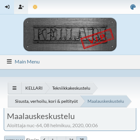
Main Menu
KELLARI
Tekniikkakeskustelu
Sisusta, verhoilu, kori & peltityöt
Maalauskeskustelu
Maalauskeskustelu
Aloittaja nuc-64, 08 helmikuu, 2020, 00:06
Sivuja
1
...
24
25