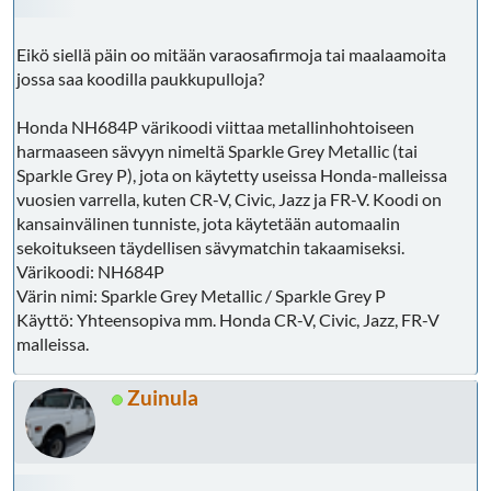
Eikö siellä päin oo mitään varaosafirmoja tai maalaamoita
jossa saa koodilla paukkupulloja?
Honda NH684P värikoodi viittaa metallinhohtoiseen
harmaaseen sävyyn nimeltä Sparkle Grey Metallic (tai
Sparkle Grey P), jota on käytetty useissa Honda-malleissa
vuosien varrella, kuten CR-V, Civic, Jazz ja FR-V. Koodi on
kansainvälinen tunniste, jota käytetään automaalin
sekoitukseen täydellisen sävymatchin takaamiseksi.
Värikoodi: NH684P
Värin nimi: Sparkle Grey Metallic / Sparkle Grey P
Käyttö: Yhteensopiva mm. Honda CR-V, Civic, Jazz, FR-V
malleissa.
Zuinula