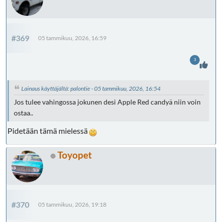
#369
05 tammikuu, 2026, 16:59
3
Lainaus käyttäjältä: palontie - 05 tammikuu, 2026, 16:54
Jos tulee vahingossa jokunen desi Apple Red candyä niin voin
ostaa..
Pidetään tämä mielessä
Toyopet
#370
05 tammikuu, 2026, 19:18