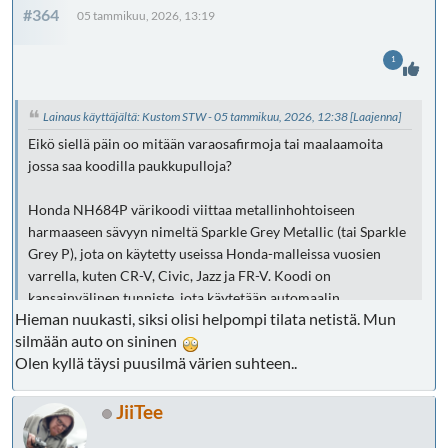
#364
05 tammikuu, 2026, 13:19
1
Lainaus käyttäjältä: Kustom STW - 05 tammikuu, 2026, 12:38
[Laajenna]
Eikö siellä päin oo mitään varaosafirmoja tai maalaamoita
jossa saa koodilla paukkupulloja?
Honda NH684P värikoodi viittaa metallinhohtoiseen
harmaaseen sävyyn nimeltä Sparkle Grey Metallic (tai Sparkle
Grey P), jota on käytetty useissa Honda-malleissa vuosien
varrella, kuten CR-V, Civic, Jazz ja FR-V. Koodi on
kansainvälinen tunniste, jota käytetään automaalin
Hieman nuukasti, siksi olisi helpompi tilata netistä. Mun
sekoitukseen täydellisen sävymatchin takaamiseksi.
silmään auto on sininen
Värikoodi: NH684P
Olen kyllä täysi puusilmä värien suhteen..
Värin nimi: Sparkle Grey Metallic / Sparkle Grey P
Käyttö: Yhteensopiva mm. Honda CR-V, Civic, Jazz, FR-V
malleissa.
JiiTee