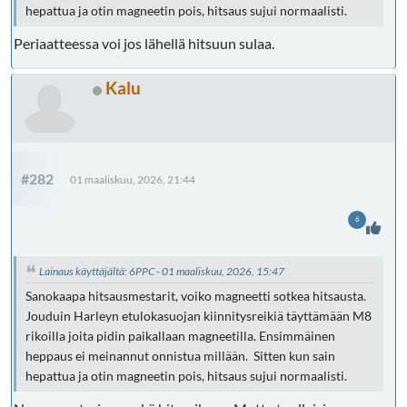
hepattua ja otin magneetin pois, hitsaus sujui normaalisti.
Periaatteessa voi jos lähellä hitsuun sulaa.
Kalu
#282
01 maaliskuu, 2026, 21:44
6
Lainaus käyttäjältä: 6PPC - 01 maaliskuu, 2026, 15:47
Sanokaapa hitsausmestarit, voiko magneetti sotkea hitsausta.
Jouduin Harleyn etulokasuojan kiinnitysreikiä täyttämään M8
rikoilla joita pidin paikallaan magneetilla. Ensimmäinen
heppaus ei meinannut onnistua millään. Sitten kun sain
hepattua ja otin magneetin pois, hitsaus sujui normaalisti.