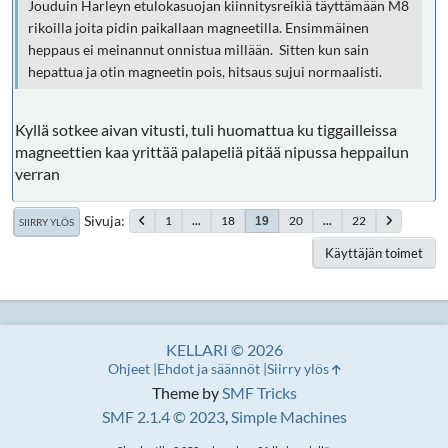
Jouduin Harleyn etulokasuojan kiinnitysreikiä täyttämään M8
rikoilla joita pidin paikallaan magneetilla. Ensimmäinen
heppaus ei meinannut onnistua millään. Sitten kun sain
hepattua ja otin magneetin pois, hitsaus sujui normaalisti.
Kyllä sotkee aivan vitusti, tuli huomattua ku tiggailleissa
magneettien kaa yrittää palapeliä pitää nipussa heppailun
verran
Sivuja
1
...
18
20
...
22
19
SIIRRY YLÖS
Käyttäjän toimet
KELLARI © 2026
Ohjeet
Ehdot ja säännöt
Siirry ylös
Theme by
SMF Tricks
SMF 2.1.4 © 2023
,
Simple Machines