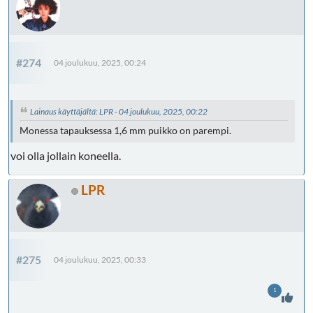
#274
04 joulukuu, 2025, 00:24
Lainaus käyttäjältä: LPR - 04 joulukuu, 2025, 00:22
Monessa tapauksessa 1,6 mm puikko on parempi.
voi olla jollain koneella.
LPR
#275
04 joulukuu, 2025, 00:33
1