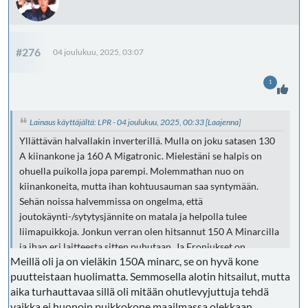
#276
04 joulukuu, 2025, 03:07
1
Lainaus käyttäjältä: LPR - 04 joulukuu, 2025, 00:33
[Laajenna]
Yllättävän halvallakin inverterillä. Mulla on joku satasen 130
A kiinankone ja 160 A Migatronic. Mielestäni se halpis on
ohuella puikolla jopa parempi. Molemmathan nuo on
kiinankoneita, mutta ihan kohtuusauman saa syntymään.
Sehän noissa halvemmissa on ongelma, että
joutokäynti-/sytytysjännite on matala ja helpolla tulee
liimapuikkoja. Jonkun verran olen hitsannut 150 A Minarcilla
ja ihan eri laitteesta sitten puhutaan. Ja Froniukset on
Meillä oli ja on vieläkin 150A minarc, se on hyvä kone
kuulemma hyviä.
puutteistaan huolimatta. Semmosella alotin hitsailut, mutta
aika turhauttavaa sillä oli mitään ohutlevyjuttuja tehdä
Joku pakoputki on jo niin paksuseinämäistä, että yleensä
vaikka ei huonoin puikkokone maailmassa olekkaan.
puikolla onnistuu, ellei jotain vanhaa märännystä turaile.