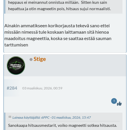
heppaus ei meinannut onnistua millään. Sitten kun sain
hepattua ja otin magneetin pois, hitsaus sujui normaalisti.
Ainakin ammatikseen korikorjausta tekevä sano ettei
missään nimessä tule koskaan laittamaan sitä hienoa
maadoitus magneettia, koska se saattaa estää sauman
tarttumisen
Stige
#284
03 maaliskuu, 2026, 00:59
5
Lainaus käyttäjältä: 6PPC - 01 maaliskuu, 2026, 15:47
Sanokaapa hitsausmestarit, voiko magneetti sotkea hitsausta.