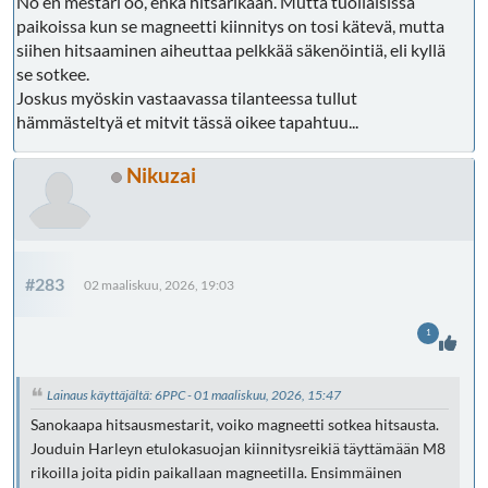
No en mestari oo, enkä hitsarikaan. Mutta tuollaisissa
paikoissa kun se magneetti kiinnitys on tosi kätevä, mutta
siihen hitsaaminen aiheuttaa pelkkää säkenöintiä, eli kyllä
se sotkee.
Joskus myöskin vastaavassa tilanteessa tullut
hämmästeltyä et mitvit tässä oikee tapahtuu...
Nikuzai
#283
02 maaliskuu, 2026, 19:03
1
Lainaus käyttäjältä: 6PPC - 01 maaliskuu, 2026, 15:47
Sanokaapa hitsausmestarit, voiko magneetti sotkea hitsausta.
Jouduin Harleyn etulokasuojan kiinnitysreikiä täyttämään M8
rikoilla joita pidin paikallaan magneetilla. Ensimmäinen