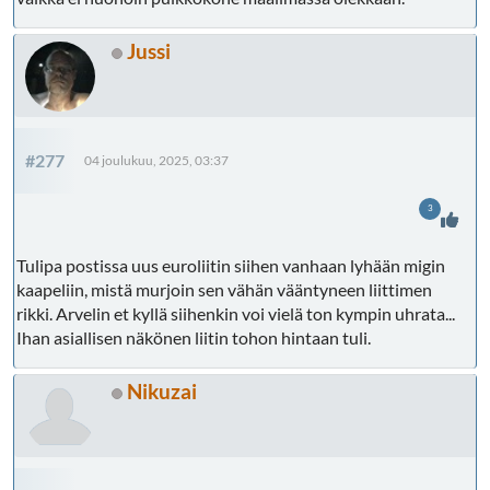
Millin pelti menee jo 1,6 puikolla, mutta vaatii vähän
harjoitusta.
Jussi
#277
04 joulukuu, 2025, 03:37
3
Tulipa postissa uus euroliitin siihen vanhaan lyhään migin
kaapeliin, mistä murjoin sen vähän vääntyneen liittimen
rikki. Arvelin et kyllä siihenkin voi vielä ton kympin uhrata...
Ihan asiallisen näkönen liitin tohon hintaan tuli.
Nikuzai