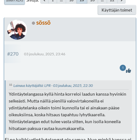
SIIRRY ALAS
Käyttäjän toimet
sössö
#270
03 joulukuu, 2025, 23:46
1
Lainaus käyttäjältä: LPR - 03 joulukuu, 2025, 22:30
Ydintäytelangassa kyllä hinta korreloi laadun kanssa hyvinkin
selkeästi. Mutta näillä pienillä valovirtakoneilla ei
ydintäytelanka oikein toimi kunnolla tai ei ainakaan pääse
oikeuksiinsa, koska hitsaus tapahtuu lyhytkaarella.
Ydintäytelangan edut tulee vasta sitten, kun isolla koneella
hitsataan paksua rautaa kuumakaarella.
Ei ne kaikki ydintäytelangat ole samaa. Nuo minkä kanssa ei