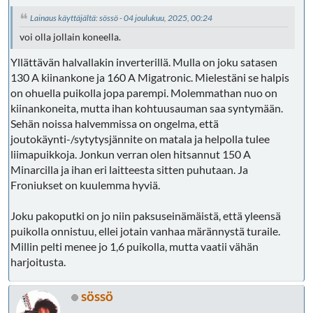
Lainaus käyttäjältä: sössö - 04 joulukuu, 2025, 00:24
voi olla jollain koneella.
Yllättävän halvallakin inverterillä. Mulla on joku satasen
130 A kiinankone ja 160 A Migatronic. Mielestäni se halpis
on ohuella puikolla jopa parempi. Molemmathan nuo on
kiinankoneita, mutta ihan kohtuusauman saa syntymään.
Sehän noissa halvemmissa on ongelma, että
joutokäynti-/sytytysjännite on matala ja helpolla tulee
liimapuikkoja. Jonkun verran olen hitsannut 150 A
Minarcilla ja ihan eri laitteesta sitten puhutaan. Ja
Froniukset on kuulemma hyviä.
Joku pakoputki on jo niin paksuseinämäistä, että yleensä
puikolla onnistuu, ellei jotain vanhaa märännystä turaile.
Millin pelti menee jo 1,6 puikolla, mutta vaatii vähän
harjoitusta.
sössö