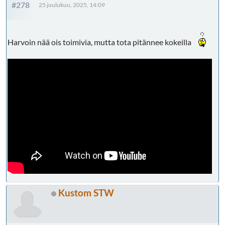
#278
25 joulukuu, 2025, 14:09
Harvoin nää ois toimivia, mutta tota pitännee kokeilla
Kustom STW