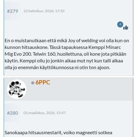
#279
22 helmikuu, 2026, 17:50
4
En o muistanutkaan että mikä Joy of welding voi olla kun on
kunnon hitsauskone. Tässä tapauksessa Kemppi Minarc
Mig Evo 200. Telwin 160, huollettuna, oli kone jota pitkään
käytin. Kemppi ollu jo jonkin aikaa mut nyt kun talli alkaa
olla jo enemmän käyttökunnossa ni otin ton ajoon.
6PPC
#280
01 maaliskuu, 2026, 15:47
Sanokaapa hitsausmestarit, voiko magneetti sotkea