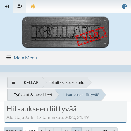
Main Menu
KELLARI
Tekniikkakeskustelu
Työkalut & tarvikkeet
Hitsaukseen liittyvää
Hitsaukseen liittyvää
Aloittaja Järki, 17 tammikuu, 2020, 21:49
Sivuja
1
...
18
20
...
22
19