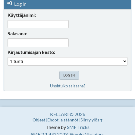
Log in
Käyttäjänimi:
Salasana:
Kirjautumisajan kesto:
Unohtuiko salasana?
KELLARI © 2026
Ohjeet
Ehdot ja säännöt
Siirry ylös
Theme by
SMF Tricks
SMF 2.1.4 © 2023
,
Simple Machines