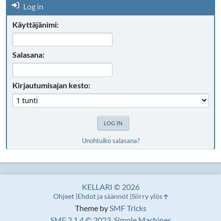
Log in
Käyttäjänimi:
Salasana:
Kirjautumisajan kesto:
Unohtuiko salasana?
KELLARI © 2026
Ohjeet
Ehdot ja säännöt
Siirry ylös
Theme by
SMF Tricks
SMF 2.1.4 © 2023
,
Simple Machines