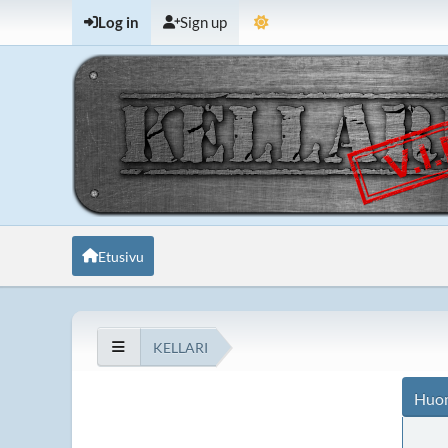
Log in
Sign up
Etusivu
KELLARI
Huo