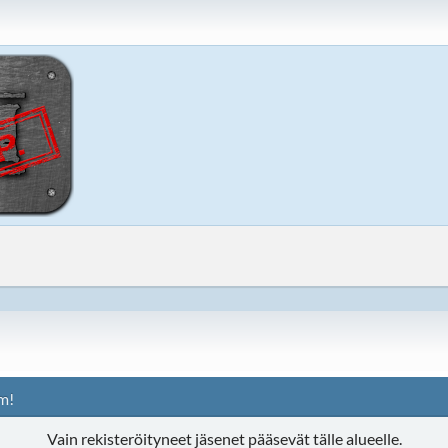
m!
Vain rekisteröityneet jäsenet pääsevät tälle alueelle.