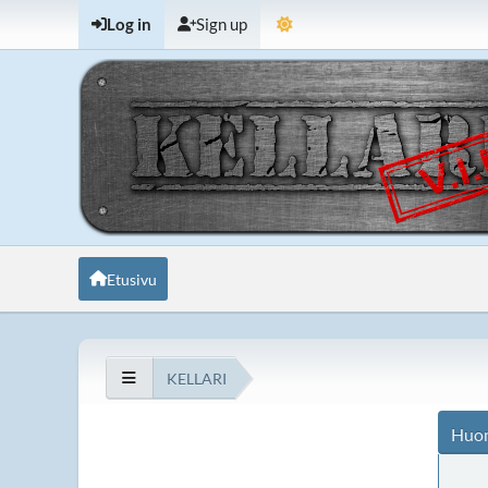
Log in
Sign up
Etusivu
KELLARI
Huo