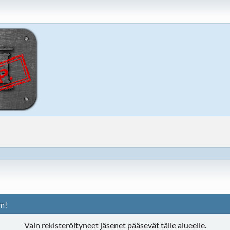
m!
Vain rekisteröityneet jäsenet pääsevät tälle alueelle.