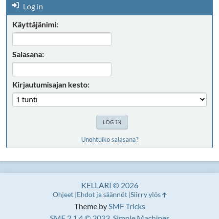
Log in
Käyttäjänimi:
Salasana:
Kirjautumisajan kesto:
Unohtuiko salasana?
KELLARI © 2026
Ohjeet
Ehdot ja säännöt
Siirry ylös
Theme by
SMF Tricks
SMF 2.1.4 © 2023
,
Simple Machines