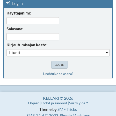
Log in
Käyttäjänimi:
Salasana:
Kirjautumisajan kesto:
Unohtuiko salasana?
KELLARI © 2026
Ohjeet
Ehdot ja säännöt
Siirry ylös
Theme by
SMF Tricks
SMF 2.1.4 © 2023
,
Simple Machines