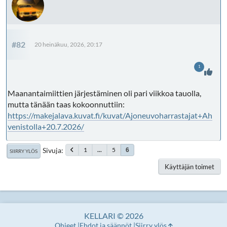
#82
20 heinäkuu, 2026, 20:17
1
Maanantaimiittien järjestäminen oli pari viikkoa tauolla,
mutta tänään taas kokoonnuttiin:
https://makejalava.kuvat.fi/kuvat/Ajoneuvoharrastajat+Ah
venistolla+20.7.2026/
Sivuja
1
...
5
6
SIIRRY YLÖS
Käyttäjän toimet
KELLARI © 2026
Ohjeet
Ehdot ja säännöt
Siirry ylös