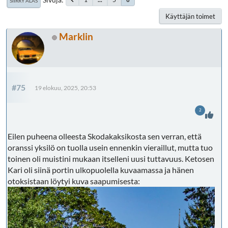
SIIRRY ALAS
Käyttäjän toimet
Marklin
#75
19 elokuu, 2025, 20:53
2
Eilen puheena olleesta Skodakaksikosta sen verran, että
oranssi yksilö on tuolla usein ennenkin vieraillut, mutta tuo
toinen oli muistini mukaan itselleni uusi tuttavuus. Ketosen
Kari oli siinä portin ulkopuolella kuvaamassa ja hänen
otoksistaan löytyi kuva saapumisesta: