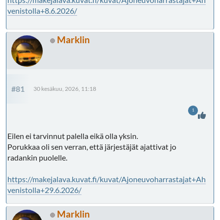
venistolla+8.6.2026/
Marklin
#81
30 kesäkuu, 2026, 11:18
1
Eilen ei tarvinnut palella eikä olla yksin.
Porukkaa oli sen verran, että järjestäjät ajattivat jo
radankin puolelle.
https://makejalava.kuvat.fi/kuvat/Ajoneuvoharrastajat+Ah
venistolla+29.6.2026/
Marklin