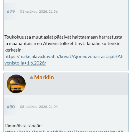
#79
01 kesäkuu, 2026, 21:36
Toukokuussa muut asiat pääsivät haittaamaan harrastusta
ja maanantaisin en Ahvenistolle ehtinyt. Tänään kuitenkin
kerkesin:
https://makejalava.kuvat.fi/kuvat/Ajoneuvoharrastajat+Ah
venistolla+1.6.2026/
Marklin
#80
08 kesäkuu, 2026, 21:04
Tämmöistä tänään:
https://makejalava.kuvat.fi/kuvat/Ajoneuvoharrastajat+Ah