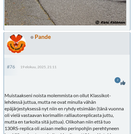
Pande
#76
19 elokuu, 2025, 21:11
2
Muistaakseni noista molemmista on ollut Klassikot-
lehdessä juttua, mutta ne ovat minulla vähän
epäjärjestyksessä nyt niin en ryhdy etsimään (tänä vuonna
oli vielä vastaavan korimallin ralliautoreplicasta juttu,
mutta en tarkoita sitä juttua). Olikohan niin että tuo
130RS-replica oli asiaan melko perinpohjin perehtyneen