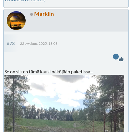
Marklin
#78
22 syyskuu, 2025, 18:03
1
Se on sitten tämä kausi näköjään paketissa...