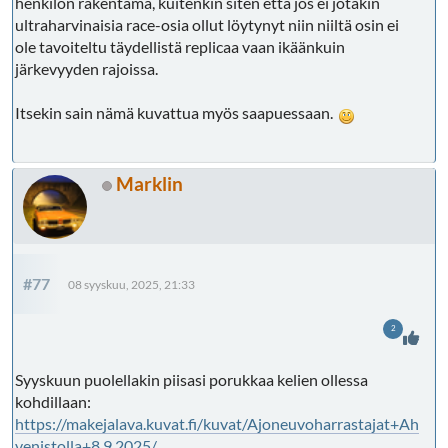
henkilön rakentama, kuitenkin siten että jos ei jotakin
ultraharvinaisia race-osia ollut löytynyt niin niiltä osin ei
ole tavoiteltu täydellistä replicaa vaan ikäänkuin
järkevyyden rajoissa.
Itsekin sain nämä kuvattua myös saapuessaan.
Marklin
#77
08 syyskuu, 2025, 21:33
2
Syyskuun puolellakin piisasi porukkaa kelien ollessa
kohdillaan:
https://makejalava.kuvat.fi/kuvat/Ajoneuvoharrastajat+Ah
venistolla+8.9.2025/