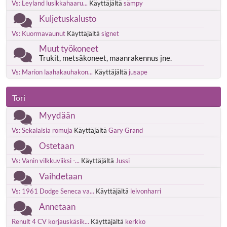
Vs: Leyland lusikkahaaru...
Käyttäjältä
sämpy
Kuljetuskalusto
Vs: Kuormavaunut
Käyttäjältä
signet
Muut työkoneet
Trukit, metsäkoneet, maanrakennus jne.
Vs: Marion laahakauhakon...
Käyttäjältä
jusape
Tori
Myydään
Vs: Sekalaisia romuja
Käyttäjältä
Gary Grand
Ostetaan
Vs: Vanin vilkkuviiksi -...
Käyttäjältä
Jussi
Vaihdetaan
Vs: 1961 Dodge Seneca va...
Käyttäjältä
leivonharri
Annetaan
Renult 4 CV korjauskäsik...
Käyttäjältä
kerkko