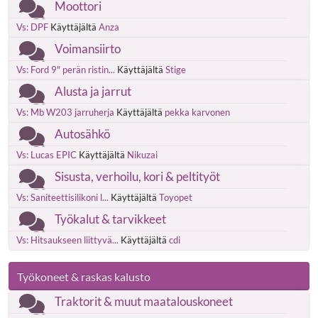
Moottori
Vs: DPF
Käyttäjältä
Anza
Voimansiirto
Vs: Ford 9" perän ristin...
Käyttäjältä
Stige
Alusta ja jarrut
Vs: Mb W203 jarruherja
Käyttäjältä
pekka karvonen
Autosähkö
Vs: Lucas EPIC
Käyttäjältä
Nikuzai
Sisusta, verhoilu, kori & peltityöt
Vs: Saniteettisilikoni l...
Käyttäjältä
Toyopet
Työkalut & tarvikkeet
Vs: Hitsaukseen liittyvä...
Käyttäjältä
cdi
Työkoneet & raskas kalusto
Traktorit & muut maatalouskoneet